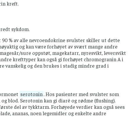
in kreft.
bredt sykdom.
90 % av alle nevroendokrine svulster skiller ut dette
nøyaktig og kan være forhøyet av svært mange andre
agesår/sure oppstøt, magekatarr, nyresvikt, leversvikt
ndre krefttyper kan også gi forhøyet chromogranin A i
e vanskelig og den brukes i stadig mindre grad i
 hormonet
serotonin
. Hos pasienter med svulster som
g blod. Serotonin kan gi diaré og rødme (flushing).
første del av tykktarm. Forhøyede verdier kan også sees
lade, ananas, noen legemidler og enkelte andre