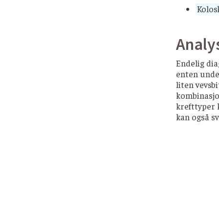
Kolos
Analy
Endelig dia
enten under
liten vevsb
kombinasjon
krefttyper 
kan også sv