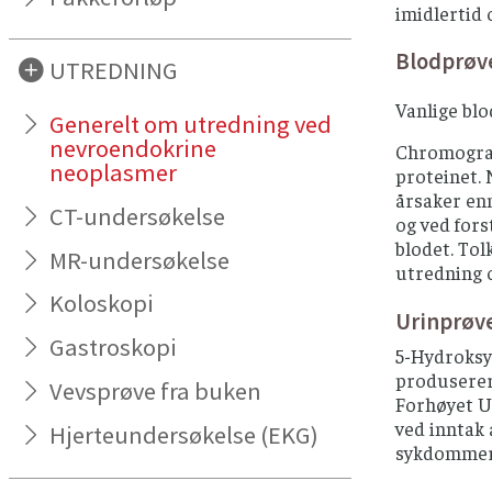
imidlertid 
Blodprøv
UTREDNING
Vanlige blo
Generelt om utredning ved
nevroendokrine
Chromograni
neoplasmer
proteinet.
årsaker en
CT-undersøkelse
og ved for
blodet. Tol
MR-undersøkelse
utredning o
Koloskopi
Urinprøv
Gastroskopi
5-Hydroksy
produserer 
Vevsprøve fra buken
Forhøyet U-
ved inntak 
Hjerteundersøkelse (EKG)
sykdomme