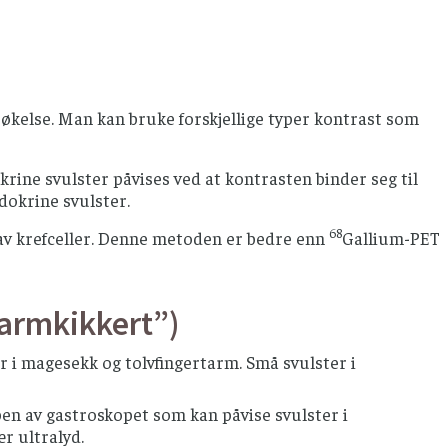
pasient med nevroendokrin lungesvulst
Ultralyd lever, hvor 
liggende nær venstre hilus.
kelse. Man kan bruke forskjellige typer kontrast som
rine svulster påvises ved at kontrasten binder seg til
dokrine svulster.
68
av krefceller. Denne metoden er bedre enn
Gallium-PET
tarmkikkert”)
r i magesekk og tolvfingertarm. Små svulster i
pen av gastroskopet som kan påvise svulster i
r ultralyd.