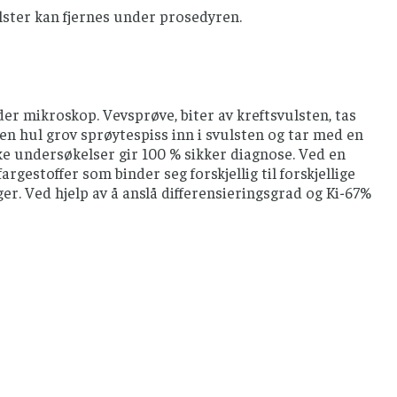
lster kan fjernes under prosedyren.
er mikroskop. Vevsprøve, biter av kreftsvulsten, tas
en hul grov sprøytespiss inn i svulsten og tar med en
ske undersøkelser gir 100 % sikker diagnose. Ved en
rgestoffer som binder seg forskjellig til forskjellige
ger. Ved hjelp av å anslå differensieringsgrad og Ki-67%