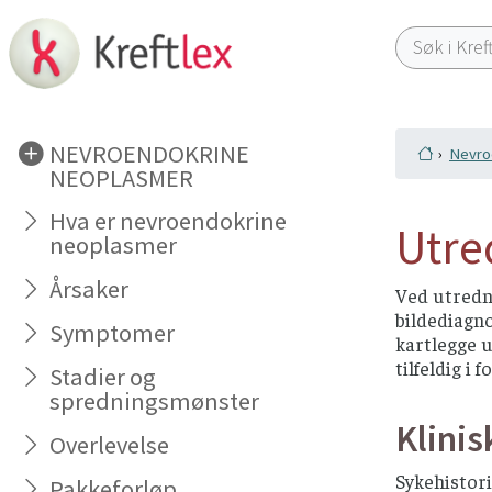
NEVROENDOKRINE
Nevro
NEOPLASMER
Hva er nevroendokrine
Utre
neoplasmer
Årsaker
Ved utredn
bildediagno
Symptomer
kartlegge 
tilfeldig i
Stadier og
spredningsmønster
Klini
Overlevelse
Sykehistor
Pakkeforløp