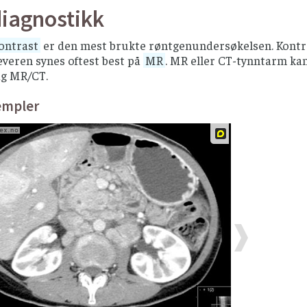
diagnostikk
ontrast
er den mest brukte røntgenundersøkelsen. Kontras
leveren synes oftest best på
MR
. MR eller CT-tynntarm ka
ig MR/CT.
empler