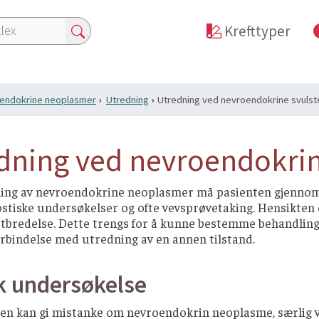
Krefttyper
endokrine neoplasmer
Utredning
Utredning ved nevroendokrine svulst
dning ved nevroendokrin
ing av nevroendokrine neoplasmer må pasienten gjenn
stiske undersøkelser og ofte vevsprøvetaking. Hensikten e
utbredelse. Dette trengs for å kunne bestemme behandling
 forbindelse med utredning av en annen tilstand.
sk undersøkelse
ien kan gi mistanke om nevroendokrin neoplasme, særli