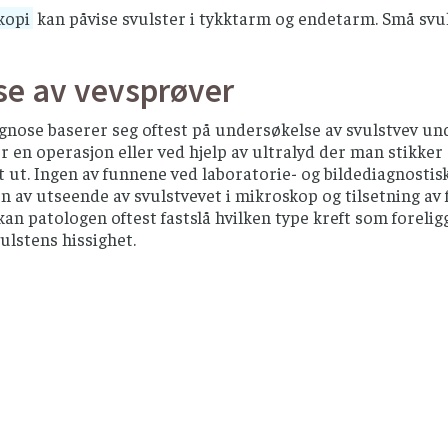
kopi
kan påvise svulster i tykktarm og endetarm. Små svu
se av vevsprøver
gnose baserer seg oftest på undersøkelse av svulstvev und
 en operasjon eller ved hjelp av ultralyd der man stikker 
it ut. Ingen av funnene ved laboratorie- og bildediagnosti
 av utseende av svulstvevet i mikroskop og tilsetning av fa
kan patologen oftest fastslå hvilken type kreft som forelig
ulstens hissighet.