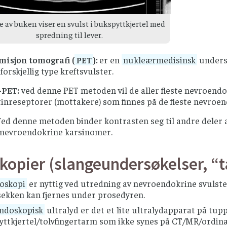
e av buken viser en svulst i bukspyttkjertel med
CT-bilde av 
spredning til lever.
be
misjon tomografi (
PET
):
er en
nukleærmedisinsk
undersø
 forskjellig type kreftsvulster.
-PET:
ved denne PET metoden vil de aller fleste nevroendok
inreseptorer (mottakere) som finnes på de fleste nevroen
ed denne metoden binder kontrasten seg til andre deler 
e nevroendokrine karsinomer.
kopier (slangeundersøkelser, “
oskopi
er nyttig ved utredning av nevroendokrine svulste
ekken kan fjernes under prosedyren.
ndoskopisk
ultralyd er det et lite ultralydapparat på tup
yttkjertel/tolvfingertarm som ikke synes på CT/MR/ordinæ