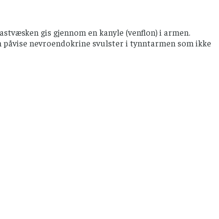
tvæsken gis gjennom en kanyle (venflon) i armen.
n påvise nevroendokrine svulster i tynntarmen som ikke