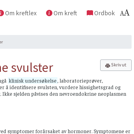
Om kreftlex
Om kreft
Ordbok
er
e svulster
Skriv ut
omgå
klinisk undersøkelse
, laboratorieprøver,
r å identifisere svulsten, vurdere hissighetsgrad og
. Ikke sjelden påvises den nevroendokrine neoplasmen
g ved symptomer forårsaket av hormoner. Symptomene er