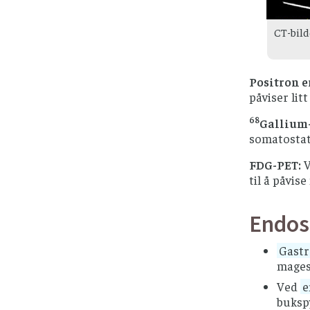
CT-bild
Positron e
påviser litt
68
Gallium
somatostat
FDG-PET:
V
til å påvis
Endos
Gastr
mages
Ved
e
buksp