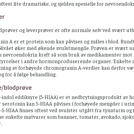
oftest lite dramatiske, og sjelden spesielle for nevroendokr
er
dprøver og leverprøver er ofte normale selv ved svært ut
n A er et protein som kan påvises og måles i blod. Rundt 
 Nivået øker med økende svulstmengde. Prøven er svært u
n nevroendokrin kreft så som bruk av medikamenter mot m
styrrelser i andre hormonproduserende organer. Enkelte a
kning av forhøyede chromogranin A-verdier kan derfor vær
g for å følge behandling.
e/blodprøve
-indol eddiksyre (5-HIAA) er et nedbrytningsprodukt av
serotonin kan 5-HIAA påvises i forhøyede mengder i urin o
5-HIAA finnes oftest ved svulster utgått fra tynntarm og 
av enkelte matvarer som bananer, tomater, avokado, sjoko
r.