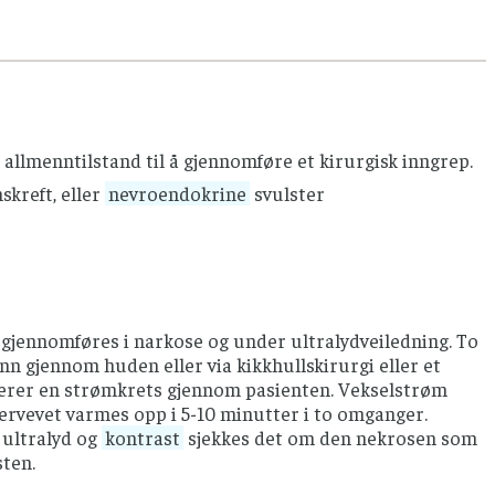
 og en indre bevegelig del. Når den indre delen skyves
trent som en paraply. Nålen er isolert og avgir ikke
spilene. En ledning kobles på nålen og forbindes med
enne strømmen går frem og tilbake mellom nålen og 4
g allmenntilstand til å gjennomføre et kirurgisk inngrep.
en. Når generatoren skrus på, oppstår det ionisk
skreft, eller
nevroendokrine
svulster
etningsforandringene forårsaket av vekselstrømmen.
et. En regner med at det foreligger nekrose i alt
at det er vevet rundt nålen, og ikke selve nålen, som
 gjennomføres i narkose og under ultralydveiledning. To
inn gjennom huden eller via kikkhullskirurgi eller et
blerer en strømkrets gjennom pasienten. Vekselstrøm
vervevet varmes opp i 5-10 minutter i to omganger.
 ultralyd og
kontrast
sjekkes det om den nekrosen som
sten.