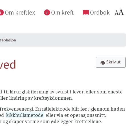
Om kreftlex
Om kreft
Ordbok
sablasjon
 ved
Skriv ut
il kirurgisk fjerning av svulst i lever, eller som eneste
eller lindring av kreftsykdommen.
ofrekvensenergi. En nålelektrode blir ført gjennom huden
med
kikkhullsmetode
eller via et operasjonssnitt.
 og skaper varme som ødelegger kreftcellene.