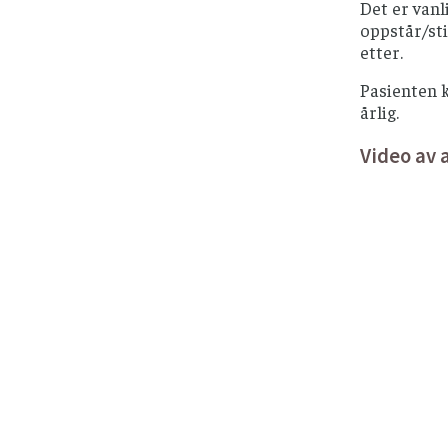
Det er vanl
oppstår/sti
etter.
Pasienten k
årlig.
Video av 