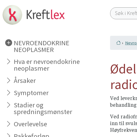
NEVROENDOKRINE
Nevro
NEOPLASMER
Hva er nevroendokrine
Ødel
neoplasmer
radi
Årsaker
Symptomer
Ved leverkr
Stadier og
behandling 
spredningsmønster
Ved radiofr
Overlevelse
inn til svu
Høyfrekven
Pakkeforløp