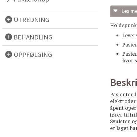
Les mer
UTREDNING
Nålen so
Holdepunkt
fram, ko
strøm, b
Lever
BEHANDLING
en gener
Pasien
platefor
OPPFØLGING
Pasie
bevegels
hvor s
Friksjon
levervev
Radiofre
Beskri
blir opp
Pasienten l
elektroder 
åpent oper
fører til f
Svulsten og
er laget ha