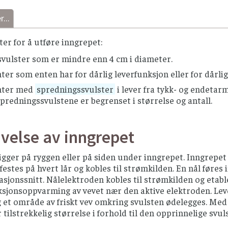
...
m benyttes ved radiofrekvensablasjon består av en ytre del
er for å utføre inngrepet:
mmer flere ekspanderende spiler fram og bretter seg ut om
ortsett fra den nederste centimeter og de ekspanderende 
svulster som er mindre enn 4 cm i diameter.
ator som lager høyfrekvent vekselstrøm (elektrisitet). D
ter som enten har for dårlig leverfunksjon eller for dårli
mede elektroder som er festet på begge lårene til pasient
nter med
spredningssvulster
i lever fra tykk- og endetarm
e i vevet, som et resultat av ionenes forsøk på å følge r
predningssvulstene er begrenset i størrelse og antall.
svarme oppstår ved nålen og fører til
nekrose
av cellevev
 som varmes opp til over 50–55 ºC i 5–10 minutter.
kvensablasjon skiller seg fra andre typer vevsablasjon ved 
velse av inngrepet
varmet.
igger på ryggen eller på siden under inngrepet. Inngrepet
festes på hvert lår og kobles til strømkilden. En nål føres 
asjonssnitt. Nålelektroden kobles til strømkilden og eta
riksjonsoppvarming av vevet nær den aktive elektroden. Le
 et område av friskt vev omkring svulsten ødelegges. Med
r tilstrekkelig størrelse i forhold til den opprinnelige svul