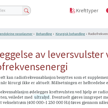
Krefttyper
endokrine neoplasmer
Behandling
Kirurgisk behandling
Radiofrekven
eggelse av leversvulster
ofrekvensenergi
eft kan radiofrekvensablasjon benyttes som et supplement t
når kirurgi ikke er aktuelt. Målsetningen er helbredelse 
ekvensablasjon ødelegges kreftsvulsten ved hjelp av radi
lsten, veiledet med
ultralyd
. Eventuelt gjøres inngrepet 
t vekselstrøm (400 000–1 250 000 Hz) føres gjennom nålen