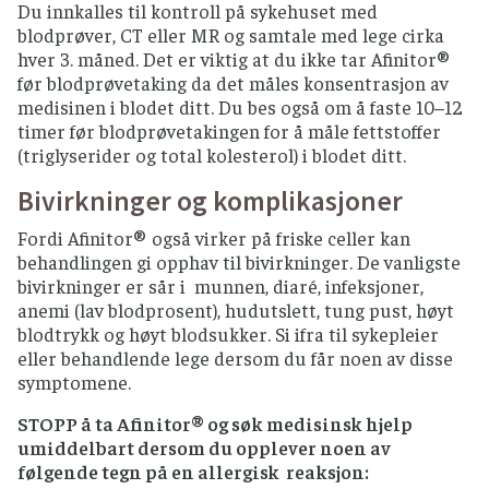
Du innkalles til kontroll på sykehuset med
blodprøver, CT eller MR og samtale med lege cirka
hver 3. måned. Det er viktig at du ikke tar Afinitor®
før blodprøvetaking da det måles konsentrasjon av
medisinen i blodet ditt. Du bes også om å faste 10–12
timer før blodprøvetakingen for å måle fettstoffer
(triglyserider og total kolesterol) i blodet ditt.
Bivirkninger og komplikasjoner
Fordi Afinitor® også virker på friske celler kan
behandlingen gi opphav til bivirkninger. De vanligste
bivirkninger er sår i munnen, diaré, infeksjoner,
anemi (lav blodprosent), hudutslett, tung pust, høyt
blodtrykk og høyt blodsukker. Si ifra til sykepleier
eller behandlende lege dersom du får noen av disse
symptomene.
STOPP å ta Afinitor® og søk medisinsk hjelp
umiddelbart dersom du opplever noen av
følgende tegn på en allergisk reaksjon: