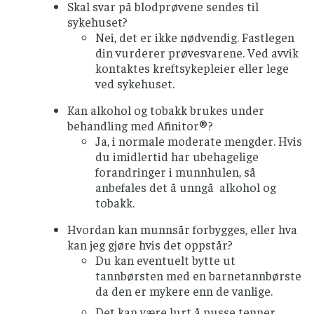
Skal svar på blodprøvene sendes til
sykehuset?
Nei, det er ikke nødvendig. Fastlegen
din vurderer prøvesvarene. Ved avvik
kontaktes kreftsykepleier eller lege
ved sykehuset.
Kan alkohol og tobakk brukes under
behandling med Afinitor®?
Ja, i normale moderate mengder. Hvis
du imidlertid har ubehagelige
forandringer i munnhulen, så
anbefales det å unngå alkohol og
tobakk.
Hvordan kan munnsår forbygges, eller hva
kan jeg gjøre hvis det oppstår?
Du kan eventuelt bytte ut
tannbørsten med en barnetannbørste
da den er mykere enn de vanlige.
Det kan være lurt å pusse tenner