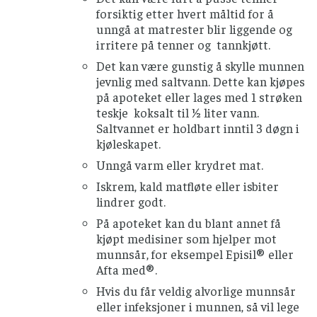
forsiktig etter hvert måltid for å
unngå at matrester blir liggende og
irritere på tenner og tannkjøtt.
Det kan være gunstig å skylle munnen
jevnlig med saltvann. Dette kan kjøpes
på apoteket eller lages med 1 strøken
teskje koksalt til ½ liter vann.
Saltvannet er holdbart inntil 3 døgn i
kjøleskapet.
Unngå varm eller krydret mat.
Iskrem, kald matfløte eller isbiter
lindrer godt.
På apoteket kan du blant annet få
kjøpt medisiner som hjelper mot
munnsår, for eksempel Episil® eller
Afta med®.
Hvis du får veldig alvorlige munnsår
eller infeksjoner i munnen, så vil lege