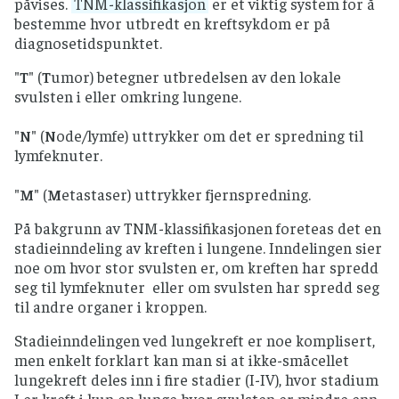
påvises.
TNM-klassifikasjon
er et viktig system for å
bestemme hvor utbredt en kreftsykdom er på
diagnosetidspunktet.
"
T
" (
T
umor) betegner utbredelsen av den lokale
svulsten i eller omkring lungene.
"
N
" (
N
ode/lymfe) uttrykker om det er spredning til
lymfeknuter.
"
M
" (
M
etastaser) uttrykker fjernspredning.
På bakgrunn av TNM-klassifikasjonen foreteas det en
stadieinndeling av kreften i lungene. Inndelingen sier
noe om hvor stor svulsten er, om kreften har spredd
seg til lymfeknuter eller om svulsten har spredd seg
til andre organer i kroppen.
Stadieinndelingen ved lungekreft er noe komplisert,
men enkelt forklart kan man si at ikke-småcellet
lungekreft deles inn i fire stadier (I-IV), hvor stadium
I er kreft i kun en lunge hvor svulsten er mindre enn