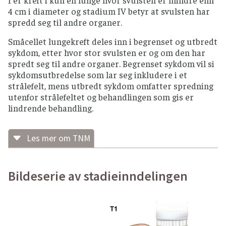
4 cm i diameter og stadium IV betyr at svulsten har
spredd seg til andre organer.
Småcellet lungekreft deles inn i begrenset og utbredt
sykdom, etter hvor stor svulsten er og om den har
spredt seg til andre organer. Begrenset sykdom vil si
sykdomsutbredelse som lar seg inkludere i et
strålefelt, mens utbredt sykdom omfatter spredning
utenfor strålefeltet og behandlingen som gis er
lindrende behandling.
Les mer om TNM
Lokal svulst (T-stadium)
Primærsvulst (T)
Bildeserie av stadieinndelingen
TX – primærsvulst kan ikke vurderes; eller
kreftceller funnet i oppspytt
eller
bronkialutstryk
, men ikke synlig
ved
bildediagnostikk
eller
bronkoskopi
.