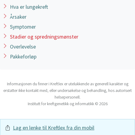
lungerotområdet; involverer ikke hele lungen
Hva er lungekreft
T2a – svulst > 3 cm men ≤ 5 cm i største
Årsaker
diameter
Symptomer
T2b – svulst > 5 cm men ≤ 7 cm i største
diameter
Stadier og spredningsmønster
Overlevelse
T3 – svulst > 7 cm, eller en av følgende:
Pakkeforløp
svulst med innvekst til omliggenede
strukturer som brystvegg,
mellomgulvet
,
hjerteposens ytre hinne (parietal
Informasjonen du finner i Kreftlex er utelukkende av generell karakter og
perikard),
mediastinale pleura
eller
nervus
erstatter ikke kontakt med, eller undersøkelse og behandling, hos autorisert
phrenicus
helsepersonell.
svulst i hovedbronkus < 2 cm nedenfor karina,
Institutt for kreftgenetikk og informatikk © 2026
men som ikke inkluderer karina
sammenfall av hele lungen
separat svulst i samme lapp
Lag en lenke til Kreftlex fra din mobil