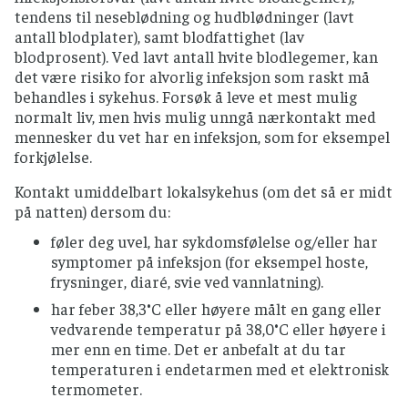
tendens til neseblødning og hudblødninger (lavt
antall blodplater), samt blodfattighet (lav
blodprosent). Ved lavt antall hvite blodlegemer, kan
det være risiko for alvorlig infeksjon som raskt må
behandles i sykehus. Forsøk å leve et mest mulig
normalt liv, men hvis mulig unngå nærkontakt med
mennesker du vet har en infeksjon, som for eksempel
forkjølelse.
Kontakt umiddelbart lokalsykehus (om det så er midt
på natten) dersom du:
føler deg uvel, har sykdomsfølelse og/eller har
symptomer på infeksjon (for eksempel hoste,
frysninger, diaré, svie ved vannlatning).
har feber 38,3°C eller høyere målt en gang eller
vedvarende temperatur på 38,0°C eller høyere i
mer enn en time. Det er anbefalt at du tar
temperaturen i endetarmen med et elektronisk
termometer.