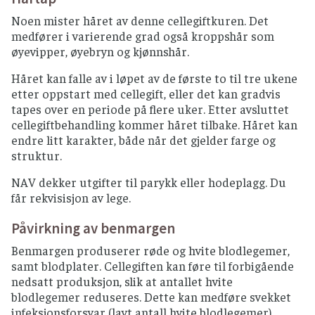
Noen mister håret av denne cellegiftkuren. Det
medfører i varierende grad også kroppshår som
øyevipper, øyebryn og kjønnshår.
Håret kan falle av i løpet av de første to til tre ukene
etter oppstart med cellegift, eller det kan gradvis
tapes over en periode på flere uker. Etter avsluttet
cellegiftbehandling kommer håret tilbake. Håret kan
endre litt karakter, både når det gjelder farge og
struktur.
NAV dekker utgifter til parykk eller hodeplagg. Du
får rekvisisjon av lege.
Påvirkning av benmargen
Benmargen produserer røde og hvite blodlegemer,
samt blodplater. Cellegiften kan føre til forbigående
nedsatt produksjon, slik at antallet hvite
blodlegemer reduseres. Dette kan medføre svekket
infeksjonsforsvar (lavt antall hvite blodlegemer),