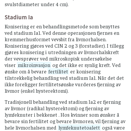
svulstdiameter under 4 cm).
Stadium Ia
Konisering er en behandlingsmetode som benyttes
ved stadium Ia1. Ved denne operasjonen fjernes en
kremmerhusformet vevsbit fra livmorhalsen.
Konisering gjøres ved CIN 2 og 3 (forstadier). I tillegg
gjøres konisering i utredningen av livmorhalskreft
der vevsprøver ved mikroskopisk undersøkelse
viser
mikroinvasjon
og det ikke er synlig kreft. Ved
ønske om å bevare
fertilitet
er konisering
tilstrekkelig behandling ved stadium Ia1. Når det det
ikke foreligger fertilitetsønske vurderes fjerning av
livmor (enkel hysterektomi).
Tradisjonell behandling ved stadium Ia2 er fjerning
av livmor (radikal hysterektomi) og fjerning av
lymfeknuter i bekkenet . Hos kvinner som ønsker å
bevare sin fertilitet og bevare livmoren, vil fjerning av
hele livmorhalsen med
lymfeknutetoalett
også være