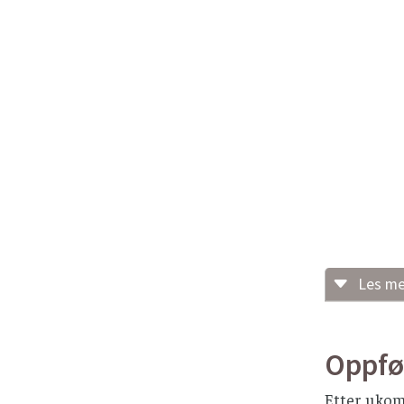
Les me
Lokal
Beste
Oppfø
Vask 
Etter ukom
La hu