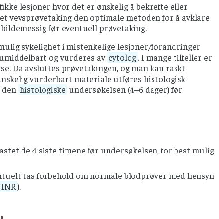
kke lesjoner hvor det er ønskelig å bekrefte eller
edet vevsprøvetaking den optimale metoden for å avklare
bildemessig før eventuell prøvetaking.
mulig sykelighet i mistenkelige lesjoner/forandringer
es umiddelbart og vurderes av
cytolog
. I mange tilfeller er
yse. Da avsluttes prøvetakingen, og man kan raskt
anskelig vurderbart materiale utføres histologisk
v den
histologiske
undersøkelsen (4–6 dager) før
astet de 4 siste timene før undersøkelsen, for best mulig
ventuelt tas forbehold om normale blodprøver med hensyn
INR
).