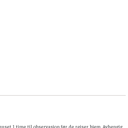
huset 1 time til observasjon før de reiser hjem. Avhengig