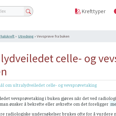
Krefttyper
halskreft
Utredning
Vevsprøve fra buken
alydveiledet celle- og ve
en
l om ultralydveiledet celle- og vevsprøvetaking
ledet vevsprøvetaking i buken gjøres når det ved radiolo
man ønsker å bekrefte eller avkrefte om det foreligger
me
dre radiologiske undersøkelser brukes ofte for å vurdere m