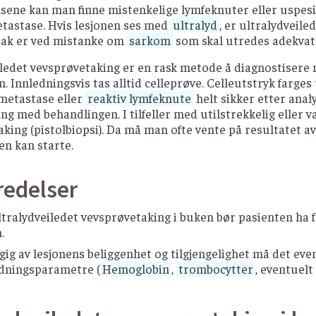
ene kan man finne mistenkelige lymfeknuter eller uspesifi
etastase. Hvis lesjonen ses med
ultralyd
, er ultralydveil
tak er ved mistanke om
sarkom
som skal utredes adekvat 
ledet vevsprøvetaking er en rask metode å diagnostisere 
n. Innledningsvis tas alltid celleprøve. Celleutstryk farg
metastase eller
reaktiv lymfeknute
helt sikker etter anal
g med behandlingen. I tilfeller med utilstrekkelig eller v
king (pistolbiopsi). Da må man ofte vente på resultatet a
n kan starte.
redelser
tralydveiledet vevsprøvetaking i buken bør pasienten ha f
.
gig av lesjonens beliggenhet og tilgjengelighet må det e
ødningsparametre (
Hemoglobin
,
trombocytter
, eventuelt