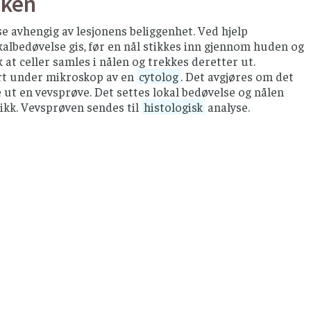
uken
e avhengig av lesjonens beliggenhet. Ved hjelp
kalbedøvelse gis, før en nål stikkes inn gjennom huden og
k at celler samles i nålen og trekkes deretter ut.
art under mikroskop av en
cytolog
. Det avgjøres om det
te ut en vevsprøve. Det settes lokal bedøvelse og nålen
nikk. Vevsprøven sendes til
histologisk
analyse.