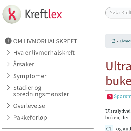
OM LIVMORHALSKREFT
Livmor
Hva er livmorhalskreft
Ultr
Årsaker
Symptomer
buk
Stadier og
spredningsmønster
Spørsmå
Overlevelse
Ultralydvei
Pakkeforløp
buken, der 
CT
- og an