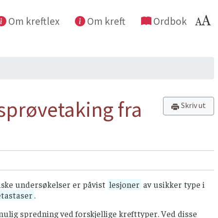
Om kreftlex
Om kreft
Ordbok
vsprøvetaking fra
Skriv ut
giske undersøkelser er påvist
lesjoner
av usikker type i
tastaser
.
ulig spredning ved forskjellige krefttyper. Ved disse