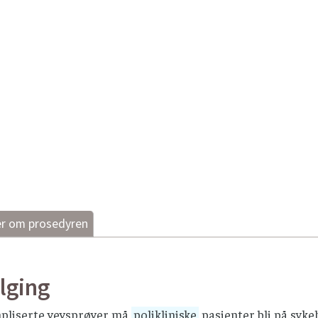
r om prosedyren
iser den påviste lesjonen med ultralydproben.
m beste innstikksted og stikkretning for punksjonen.
lging
innstikkstedet med farget klorhexidin 1 mg/ml.
pliserte vevsprøver må
polikliniske
pasienter bli på syke
den tørke.