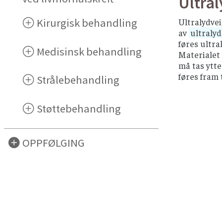
Ultra
Kirurgisk behandling
Ultralydvei
av
ultralyd
føres ultra
Medisinsk behandling
Materialet 
må tas ytte
føres fram 
Strålebehandling
Støttebehandling
OPPFØLGING