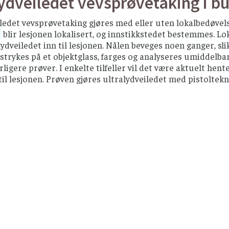
lydveiledet vevsprøvetaking i b
ledet vevsprøvetaking gjøres med eller uten lokalbedøvels
blir lesjonen lokalisert, og innstikkstedet bestemmes. Lo
lydveiledet inn til lesjonen. Nålen beveges noen ganger, sli
strykes på et objektglass, farges og analyseres umiddelb
rligere prøver. I enkelte tilfeller vil det være aktuelt hen
til lesjonen. Prøven gjøres ultralydveiledet med pistoltek