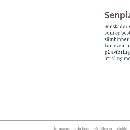
Senpla
Senskader 
som er best
slimhinner 
kan eventue
på avføring
Stråling mo
Informasjonen du finner i Kreftlex er utelukk