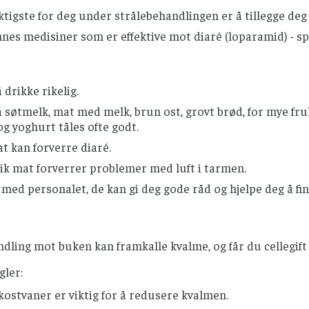
ktigste for deg under strålebehandlingen er å tillegge deg
nnes medisiner som er effektive mot diaré (loparamid) - s
drikke rikelig.
 søtmelk, mat med melk, brun ost, grovt brød, for mye fr
og yoghurt tåles ofte godt.
t kan forverre diaré.
ik mat forverrer problemer med luft i tarmen.
med personalet, de kan gi deg gode råd og hjelpe deg å fin
dling mot buken kan framkalle kvalme, og får du cellegift i
gler:
ostvaner er viktig for å redusere kvalmen.