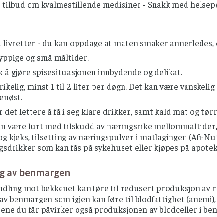
r tilbud om kvalmestillende medisiner - Snakk med helse
livretter - du kan oppdage at maten smaker annerledes, og
yppige og små måltider.
 å gjøre spisesituasjonen innbydende og delikat.
rikelig, minst 1 til 2 liter per døgn. Det kan være vanskel
enøst.
r det lettere å få i seg klare drikker, samt kald mat og tø
an være lurt med tilskudd av næringsrike mellommåltider,
og kjeks, tilsetting av næringspulver i matlagingen (Afi-Nu
sdrikker som kan fås på sykehuset eller kjøpes på apotek
ng av benmargen
dling mot bekkenet kan føre til redusert produksjon av rø
av benmargen som igjen kan føre til blodfattighet (anemi),
rene du får påvirker også produksjonen av blodceller i be