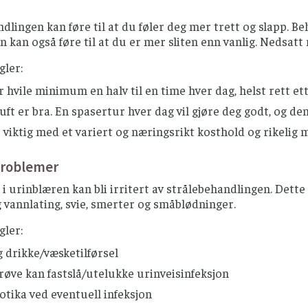
dlingen kan føre til at du føler deg mer trett og slapp. Be
on kan også føre til at du er mer sliten enn vanlig. Nedsatt
gler:
 hvile minimum en halv til en time hver dag, helst rett et
luft er bra. En spasertur hver dag vil gjøre deg godt, og de
 viktig med et variert og næringsrikt kosthold og rikelig 
problemer
i urinblæren kan bli irritert av strålebehandlingen. Det
vannlating, svie, smerter og småblødninger.
gler:
g drikke/væsketilførsel
øve kan fastslå/utelukke urinveisinfeksjon
otika ved eventuell infeksjon