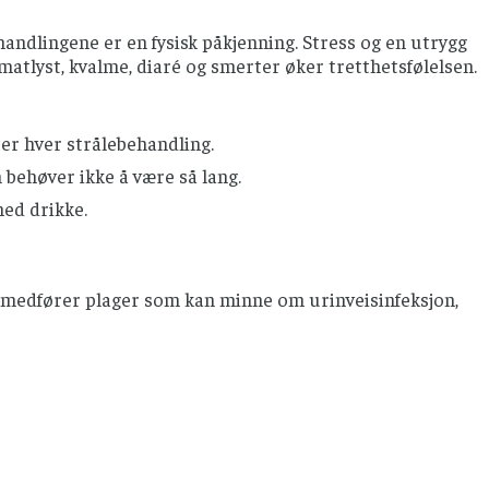
handlingene er en fysisk påkjenning. Stress og en utrygg
 matlyst, kvalme, diaré og smerter øker tretthetsfølelsen.
ter hver strålebehandling.
n behøver ikke å være så lang.
med drikke.
te medfører plager som kan minne om urinveisinfeksjon,