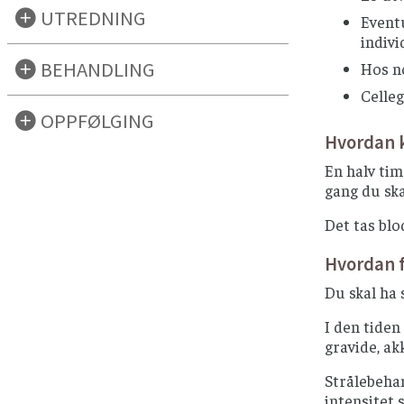
UTREDNING
Event
indivi
BEHANDLING
Hos no
Celleg
OPPFØLGING
Hvordan 
En halv tim
gang du ska
Det tas blo
Hvordan f
Du skal ha 
I den tiden
gravide, ak
Strålebeha
intensitet 