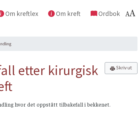
Om kreftlex
Om kreft
Ordbok
andling
ll etter kirurgisk
Skriv ut
eft
dling hvor det oppstått tilbakefall i bekkenet.