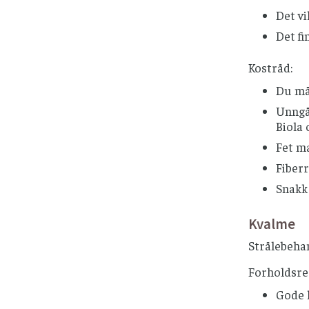
Det vi
Det fi
Kostråd:
Du må 
Unngå
Biola 
Fet ma
Fiberr
Snakk 
Kvalme
Strålebehan
Forholdsre
Gode k