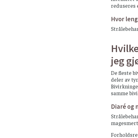
reduseres e
Hvor leng
Strålebehan
Hvilk
jeg gj
De fleste b
deler av ty
Bivirkninge
samme bivi
Diaré og
Strålebehan
magesmert
Forholdsre