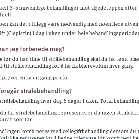
uelt 3–5 innvendige behandlinger mot skjedetoppen etter 
duelt.
en kan det i tillegg være nødvendig med noen flere utven
ift (Cisplatin) 1 dag i uken under hele behandlingsperiode
kan jeg forberede meg?
e før du har time til strålebehandling skal du ha tømt blæ
l til strålebehandling for å ha lik blærevolum hver gang.
dprøver cirka en gang pr uke.
oregår strålebehandling?
strålebehandling hver dag, 5 dager i uken. Total behandlings
 du får strålebehandling representerer du ingen strålefar
kurat som før.
ndlingen kombineres med cellegiftbehandling dersom du t
skal ikke reduseres for å bedre toleranse for kombinert beha