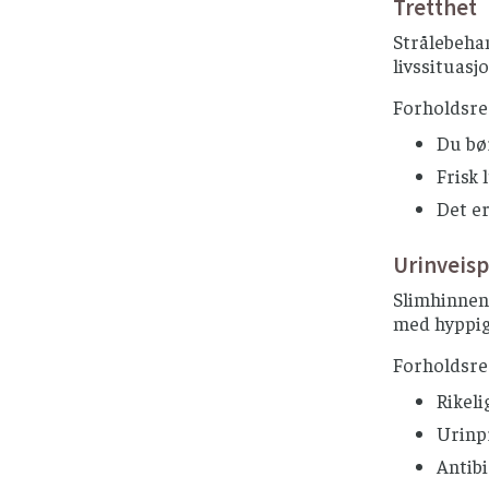
Tretthet
Strålebehan
livssituasj
Forholdsre
Du bør
Frisk 
Det er
Urinveis
Slimhinnen 
med hyppig 
Forholdsre
Rikeli
Urinpr
Antibi