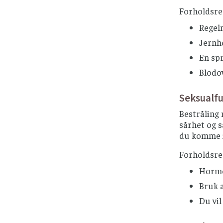
Forholdsre
Regelm
Jernh
En sp
Blodo
Seksualf
Bestråling 
sårhet og s
du komme i 
Forholdsre
Hormo
Bruk a
Du vil