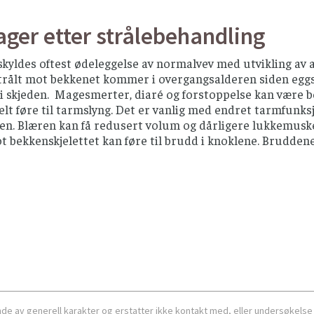
ger etter strålebehandling
skyldes oftest ødeleggelse av normalvev med utvikling av
rålt mot bekkenet kommer i overgangsalderen siden eggstok
i skjeden. Magesmerter, diaré og forstoppelse kan være be
lt føre til tarmslyng. Det er vanlig med endret tarmfunks
en. Blæren kan få redusert volum og dårligere lukkemuskel
t bekkenskjelettet kan føre til brudd i knoklene. Bruddene
ende av generell karakter og erstatter ikke kontakt med, eller undersøkelse