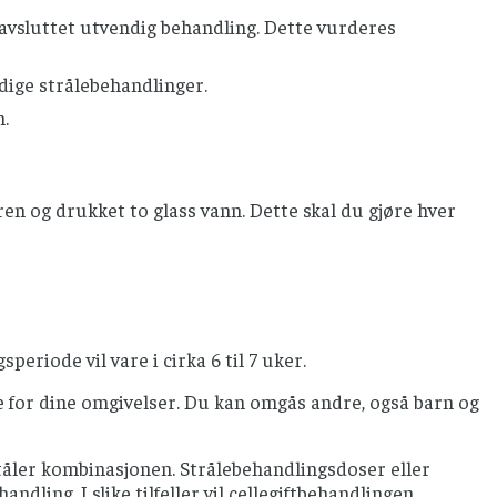
avsluttet utvendig behandling. Dette vurderes
dige strålebehandlinger.
n.
ren og drukket to glass vann. Dette skal du gjøre hver
periode vil vare i cirka 6 til 7 uker.
e for dine omgivelser. Du kan omgås andre, også barn og
åler kombinasjonen. Strålebehandlingsdoser eller
ndling. I slike tilfeller vil cellegiftbehandlingen