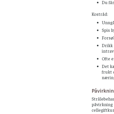
Du få
Kostråd:
Unngå 
Spis h
Forsøk
Drikk 
intrav
Ofte e
Det k
frukt 
næring
Påvirkni
Strålebehan
påvirkning 
cellegiftku