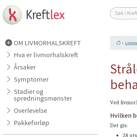
OM LIVMORHALSKREFT
Livmor
Hva er livmorhalskreft
Strå
Årsaker
Symptomer
beha
Stadier og
spredningsmønster
Ved livmorh
Overlevelse
Hvilken b
Pakkeforløp
Det gis:
28 ut