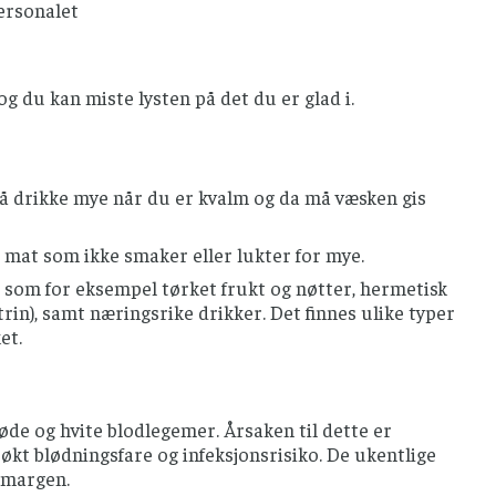
personalet
 du kan miste lysten på det du er glad i.
ig å drikke mye når du er kvalm og da må væsken gis
rr mat som ikke smaker eller lukter for mye.
 som for eksempel tørket frukt og nøtter, hermetisk
trin), samt næringsrike drikker. Det finnes ulike typer
et.
de og hvite blodlegemer. Årsaken til dette er
 økt blødningsfare og infeksjonsrisiko. De ukentlige
nmargen.