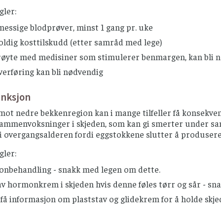
gler:
essige blodprøver, minst 1 gang pr. uke
oldig kosttilskudd (etter samråd med lege)
røyte med medisiner som stimulerer benmargen, kan bli 
verføring kan bli nødvendig
unksjon
mot nedre bekkenregion kan i mange tilfeller få konsekve
ammenvoksninger i skjeden, som kan gi smerter under samlei
overgangsalderen fordi eggstokkene slutter å produsere h
gler:
nbehandling - snakk med legen om dette.
v hormonkrem i skjeden hvis denne føles tørr og sår - sn
 få informasjon om plaststav og glidekrem for å holde skje