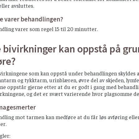
ller avsluttes.
e varer behandlingen?
dling varer som regel 15 til 20 minutter.
e bivirkninger kan oppstå på gr
øre?
ivirkningene som kan oppstå under behandlingen skyldes at 
nntarm og tykktarm, urinblæren, øvre del av skjeden, lymf
ne oppstår gjerne etter at du er godt i gang med behandlin
rkningene, og det er svært varierende hvor plagsomme de 
 magesmerter
dling mot tarmen kan medføre at du får løs avføring eller
er.
gler: