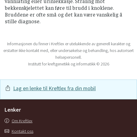
vannlating eller urinlekkasje. Stråling mot
bekkenskjelettet kan føre til brudd i knoklene.
Bruddene er ofte små og det kan være vanskelig å
stille diagnose.
Informasjonen du finner i Kreftlex er utelukkende av generell karakter og
erstatter ikke kontakt med, eller undersøkelse og behandling, hos autorisert
helsepersonell.
Institutt for kreftgenetikk og informatikk © 2026
Lag en lenke til Kreftlex fra din mobil
Lenker
Om Kreftlex
Kontakt oss