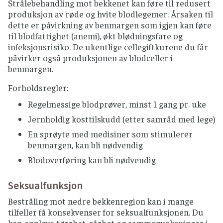
Strålebehandling mot bekkenet kan føre til redusert
produksjon av røde og hvite blodlegemer. Årsaken til
dette er påvirkning av benmargen som igjen kan føre
til blodfattighet (anemi), økt blødningsfare og
infeksjonsrisiko. De ukentlige cellegiftkurene du får
påvirker også produksjonen av blodceller i
benmargen.
Forholdsregler:
Regelmessige blodprøver, minst 1 gang pr. uke
Jernholdig kosttilskudd (etter samråd med lege)
En sprøyte med medisiner som stimulerer
benmargen, kan bli nødvendig
Blodoverføring kan bli nødvendig
Seksualfunksjon
Bestråling mot nedre bekkenregion kan i mange
tilfeller få konsekvenser for seksualfunksjonen. Du
kan oppleve tørrhet, sårhet og sammenvoksninger i