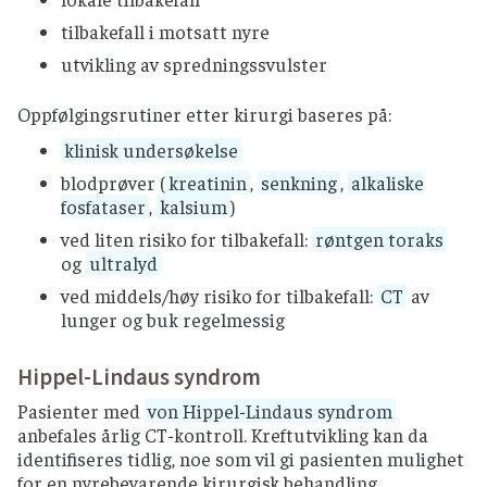
tilbakefall i motsatt nyre
utvikling av spredningssvulster
Oppfølgingsrutiner etter kirurgi baseres på:
klinisk undersøkelse
blodprøver (
kreatinin
,
senkning
,
alkaliske
fosfataser
,
kalsium
)
ved liten risiko for tilbakefall:
røntgen toraks
og
ultralyd
ved middels/høy risiko for tilbakefall:
CT
av
lunger og buk regelmessig
Hippel-Lindaus syndrom
Pasienter med
von Hippel-Lindaus syndrom
anbefales årlig CT-kontroll. Kreftutvikling kan da
identifiseres tidlig, noe som vil gi pasienten mulighet
for en nyrebevarende kirurgisk behandling.