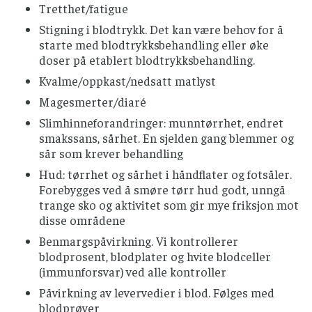
Tretthet/fatigue
Stigning i blodtrykk. Det kan være behov for å
starte med blodtrykksbehandling eller øke
doser på etablert blodtrykksbehandling.
Kvalme/oppkast/nedsatt matlyst
Magesmerter/diaré
Slimhinneforandringer: munntørrhet, endret
smakssans, sårhet. En sjelden gang blemmer og
sår som krever behandling
Hud: tørrhet og sårhet i håndflater og fotsåler.
Forebygges ved å smøre tørr hud godt, unngå
trange sko og aktivitet som gir mye friksjon mot
disse områdene
Benmargspåvirkning. Vi kontrollerer
blodprosent, blodplater og hvite blodceller
(immunforsvar) ved alle kontroller
Påvirkning av levervedier i blod. Følges med
blodprøver