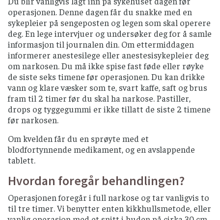
Du blir vanligvis lagt inn på sykehuset dagen før
operasjonen. Denne dagen får du snakke med en
sykepleier på sengeposten og legen som skal operere
deg. En lege intervjuer og undersøker deg for å samle
informasjon til journalen din. Om ettermiddagen
informerer anestesilege eller anestesisykepleier deg
om narkosen. Du må ikke spise fast føde eller røyke
de siste seks timene før operasjonen. Du kan drikke
vann og klare væsker som te, svart kaffe, saft og brus
fram til 2 timer før du skal ha narkose. Pastiller,
drops og tyggegummi er ikke tillatt de siste 2 timene
før narkosen.
Om kvelden får du en sprøyte med et
blodfortynnende medikament, og en avslappende
tablett.
Hvordan foregår behandlingen?
Operasjonen foregår i full narkose og tar vanligvis to
til tre timer. Vi benytter enten kikkhullsmetode, eller
vanlig operasjon med et snitt i huden på cirka 30 cm.