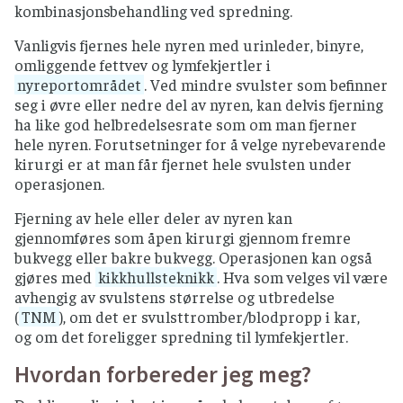
kombinasjonsbehandling ved spredning.
Vanligvis fjernes hele nyren med urinleder, binyre,
omliggende fettvev og lymfekjertler i
nyreportområdet
. Ved mindre svulster som befinner
seg i øvre eller nedre del av nyren, kan delvis fjerning
ha like god helbredelsesrate som om man fjerner
hele nyren. Forutsetninger for å velge nyrebevarende
kirurgi er at man får fjernet hele svulsten under
operasjonen.
Fjerning av hele eller deler av nyren kan
gjennomføres som åpen kirurgi gjennom fremre
bukvegg eller bakre bukvegg. Operasjonen kan også
gjøres med
kikkhullsteknikk
. Hva som velges vil være
avhengig av svulstens størrelse og utbredelse
(
TNM
), om det er svulsttromber/blodpropp i kar,
og om det foreligger spredning til lymfekjertler.
Hvordan forbereder jeg meg?