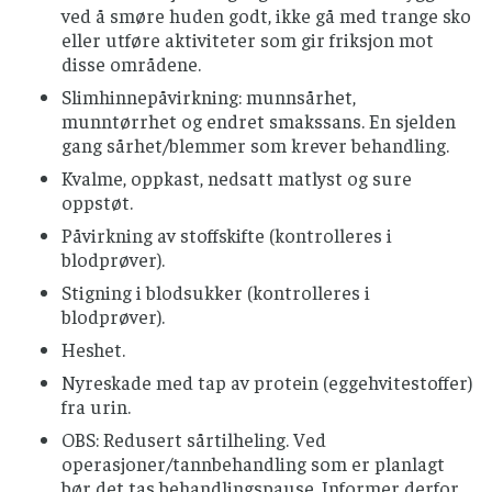
ved å smøre huden godt, ikke gå med trange sko
eller utføre aktiviteter som gir friksjon mot
disse områdene.
Slimhinnepåvirkning: munnsårhet,
munntørrhet og endret smakssans. En sjelden
gang sårhet/blemmer som krever behandling.
Kvalme, oppkast, nedsatt matlyst og sure
oppstøt.
Påvirkning av stoffskifte (kontrolleres i
blodprøver).
Stigning i blodsukker (kontrolleres i
blodprøver).
Heshet.
Nyreskade med tap av protein (eggehvitestoffer)
fra urin.
OBS: Redusert sårtilheling. Ved
operasjoner/tannbehandling som er planlagt
bør det tas behandlingspause. Informer derfor