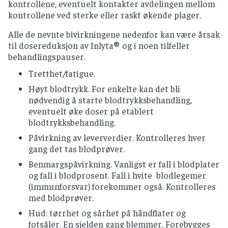
kontrollene, eventuelt kontakter avdelingen mellom
kontrollene ved sterke eller raskt økende plager.
Alle de nevnte bivirkningene nedenfor kan være årsak
til dosereduksjon av Inlyta® og i noen tilfeller
behandlingspauser.
Tretthet/fatigue.
Høyt blodtrykk. For enkelte kan det bli
nødvendig å starte blodtrykksbehandling,
eventuelt øke doser på etablert
blodtrykksbehandling.
Påvirkning av leververdier. Kontrolleres hver
gang det tas blodprøver.
Benmargspåvirkning. Vanligst er fall i blodplater
og fall i blodprosent. Fall i hvite blodlegemer
(immunforsvar) forekommer også. Kontrolleres
med blodprøver.
Hud: tørrhet og sårhet på håndflater og
fotsåler. En sjelden gang blemmer. Forebygges