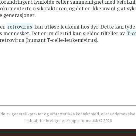
orandringer i lymfoide celler sammenlignet med befolknin
okumenterte risikofaktoren, og det er ikke uvanlig at syk
e generasjoner.
per
retrovirus
kan utløse leukemi hos dyr. Dette kan tyde 
 mennesket. Det er imidlertid kun sjeldne tilfeller av
T-c
retrovirus (humant T-celle-leukemivirus).
ende av generell karakter og erstatter ikke kontakt med, eller undersøkelse
Institutt for kreftgenetikk og informatikk © 2026