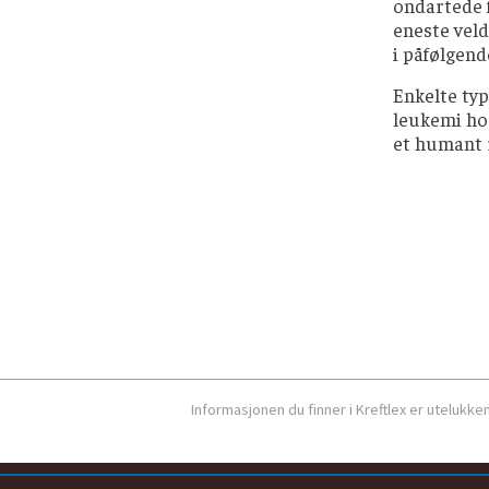
ondartede f
eneste veld
i påfølgend
Enkelte ty
leukemi hos
et humant 
Informasjonen du finner i Kreftlex er utelukk