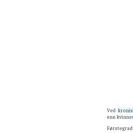
Ved
kronis
enn kvinner
Førstegrads