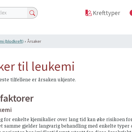
Krefttyper
i (blodkreft)
Årsaker
ker til leukemi
leste tilfellene er årsaken ukjente.
faktorer
ukemi
 for enkelte kjemikalier over lang tid kan øke risikoen fo
t samme gjelder langvarig behandling med enkelte typer ce