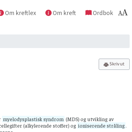
Om kreftlex
Om kreft
Ordbok
Skriv ut
r
myelodysplastisk syndrom
(MDS) og utvikling av
llegifter (alkylerende stoffer) og
ioniserende stråling
.