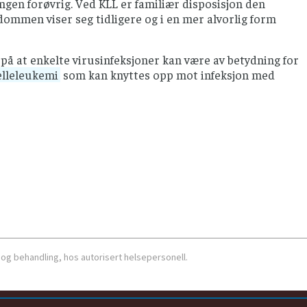
gen forøvrig. Ved KLL er familiær disposisjon den
dommen viser seg tidligere og i en mer alvorlig form
på at enkelte virusinfeksjoner kan være av betydning for
elleleukemi
som kan knyttes opp mot infeksjon med
 og behandling, hos autorisert helsepersonell.