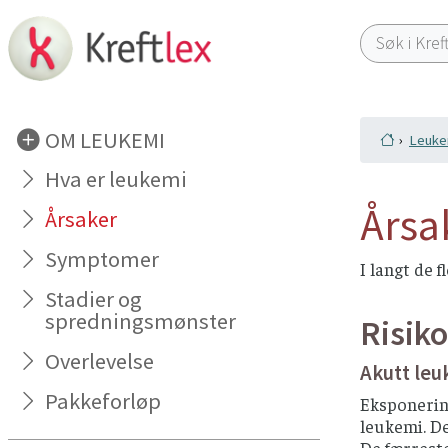
OM LEUKEMI
Leukem
Hva er leukemi
Årsa
Årsaker
Symptomer
I langt de f
Stadier og
spredningsmønster
Risiko
Overlevelse
Akutt le
Pakkeforløp
Eksponering
leukemi. De