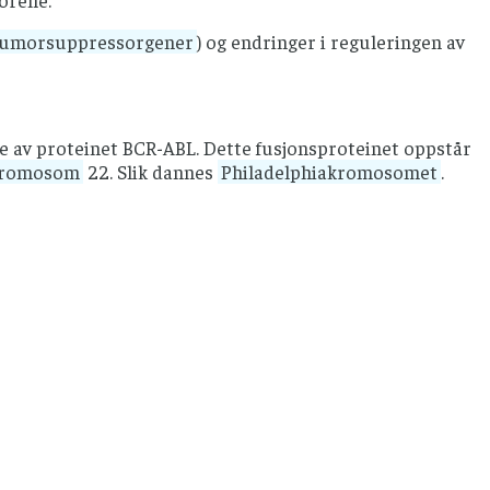
torene.
tumorsuppressorgener
) og endringer i reguleringen av
se av proteinet BCR-ABL. Dette fusjonsproteinet oppstår
romosom
22. Slik dannes
Philadelphiakromosomet
.