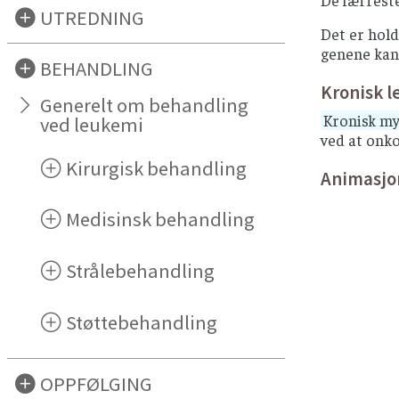
De færreste
UTREDNING
Det er hol
genene kan 
BEHANDLING
Kronisk 
Generelt om behandling
Kronisk m
ved leukemi
ved at onk
Kirurgisk behandling
Animasjo
Medisinsk behandling
Strålebehandling
Støttebehandling
OPPFØLGING