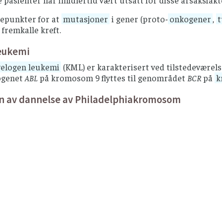
 pasienter har imidlertid vært utsatt for disse årsaksfak
depunkter for at
mutasjoner
i gener (proto-
onkogener
,
fremkalle kreft.
leukemi
yelogen leukemi
(KML) er karakterisert ved tilstedeværel
ogenet
ABL
på kromosom 9 flyttes til genområdet
BCR
på
k
n av dannelse av Philadelphiakromosom