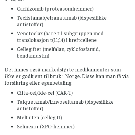
Carfilzomib (proteasomhemmer)
Teclistamab/elranatamab (bispesifikke
antistoffer)
Venetoclax (bare til subgruppen med
translokasjon t(11;14) i kreftcellene
Cellegifter (melfalan, cyklofosfamid,
bendamustin)
Det finnes også markedsførte medikamenter som
ikke er godkjent til bruk i Norge. Disse kan man få via
forsikring eller egenbetaling.
Cilta-cel/Ide-cel (CAR-T)
Talquetamab/Linvoseltamab (bispesifikke
antistoffer)
Melflufen (cellegift)
Selinexor (XPO-hemmer)