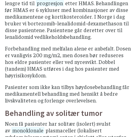
lengre tid til
progresjon
etter HMAS. Behandlingen
før HMAS er 6 sykluser med kombinasjoner av disse
medikamentene og kortikosteroider. I Norge i dag
bruker vi bortezomib-lenalidomid-dexamethason til
disse pasientene. Pasientene går deretter over til
lenalidomid vedlikeholdsbehandling.
Forbehandling med melfalan alene er anbefalt. Dosen
er vanligvis 200 mg/m2, men dosen bør reduseres
hos eldre pasienter eller ved nyresvikt. Dobbel
(tandem) HMAS utføres i dag hos pasienter med
høyrisikosykdom.
Pasienter som ikke kan tilbys høydosebehandling får
medikamentell behandling med hensikt å bedre
livskvaliteten og forlenge overlevelsen.
Behandling av solitær tumor
Noen få pasienter har solitær (isolert) svulst
av
monoklonale
plasmaceller (lokalisert