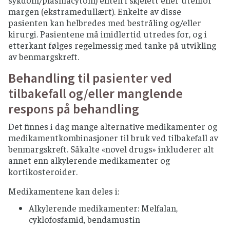
sykdom/plasmacytom) enten i skjelett eller utenfor
margen (ekstramedullært). Enkelte av disse
pasienten kan helbredes med bestråling og/eller
kirurgi. Pasientene må imidlertid utredes for, og i
etterkant følges regelmessig med tanke på utvikling
av benmargskreft.
Behandling til pasienter ved
tilbakefall og/eller manglende
respons på behandling
Det finnes i dag mange alternative medikamenter og
medikamentkombinasjoner til bruk ved tilbakefall av
benmargskreft. Såkalte «novel drugs» inkluderer alt
annet enn alkylerende medikamenter og
kortikosteroider.
Medikamentene kan deles i:
Alkylerende medikamenter: Melfalan,
cyklofosfamid, bendamustin