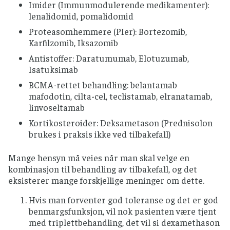
Imider (Immunmodulerende medikamenter):
lenalidomid, pomalidomid
Proteasomhemmere (PIer): Bortezomib,
Karfilzomib, Iksazomib
Antistoffer: Daratumumab, Elotuzumab,
Isatuksimab
BCMA-rettet behandling: belantamab
mafodotin, cilta-cel, teclistamab, elranatamab,
linvoseltamab
Kortikosteroider: Deksametason (Prednisolon
brukes i praksis ikke ved tilbakefall)
Mange hensyn må veies når man skal velge en
kombinasjon til behandling av tilbakefall, og det
eksisterer mange forskjellige meninger om dette.
Hvis man forventer god toleranse og det er god
benmargsfunksjon, vil nok pasienten være tjent
med triplettbehandling, det vil si dexamethason