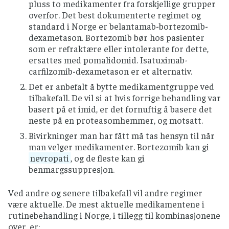
pluss to medikamenter fra forskjellige grupper
overfor. Det best dokumenterte regimet og
standard i Norge er belantamab-bortezomib-
dexametason. Bortezomib bør hos pasienter
som er refraktære eller intolerante for dette,
ersattes med pomalidomid. Isatuximab-
carfilzomib-dexametason er et alternativ.
Det er anbefalt å bytte medikamentgruppe ved
tilbakefall. De vil si at hvis forrige behandling var
basert på et imid, er det fornuftig å basere det
neste på en proteasomhemmer, og motsatt.
Bivirkninger man har fått må tas hensyn til når
man velger medikamenter. Bortezomib kan gi
nevropati
, og de fleste kan gi
benmargssuppresjon.
Ved andre og senere tilbakefall vil andre regimer
være aktuelle. De mest aktuelle medikamentene i
rutinebehandling i Norge, i tillegg til kombinasjonene
over, er: