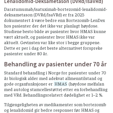
Lenalidomid-Deksametason (DVRd/IsaVRd)
Daratumumab/isatuximab-bortezomid-lenalidomid-
deksametason (DVRd/IsaVRd) er fra 2025
dokumentert å være bedre enn Bortezomib-LenDex
hos pasienter der det ikke var planlagt høydose.
Studiene besto både av pasienter hvor HMAS kunne
vært aktuelt, og pasienter hvor HMAS ikke var
aktuelt. Gevinsten var like stor i begge gruppene.
Dette er per i dag det beste alternativet forspreke
pasienter under 80 år.
Behandling av pasienter under 70 år
Standard behandling i Norge for pasienter under 70
år biologisk alder med adekvat allmenntilstand og
gode organfunksjoner er
HMAS
(høydose melfalan
med autolog stamcellestøtte) etter en forbehandling
med VRd. Behandlingsrelatert dødelighet er 1–2 %.
Tilgjengeligheten av medikamenter som bortezomib
og lenalidomid gir bedre responser før HMAS og