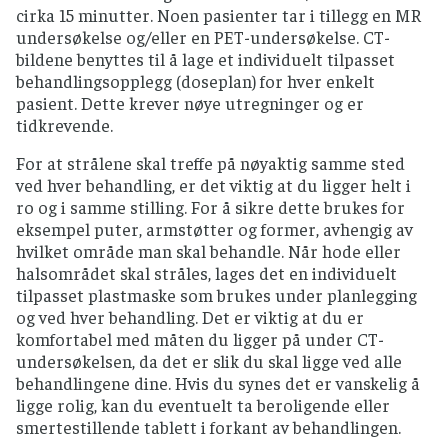
cirka 15 minutter. Noen pasienter tar i tillegg en MR
undersøkelse og/eller en PET-undersøkelse. CT-
bildene benyttes til å lage et individuelt tilpasset
behandlingsopplegg (doseplan) for hver enkelt
pasient. Dette krever nøye utregninger og er
tidkrevende.
For at strålene skal treffe på nøyaktig samme sted
ved hver behandling, er det viktig at du ligger helt i
ro og i samme stilling. For å sikre dette brukes for
eksempel puter, armstøtter og former, avhengig av
hvilket område man skal behandle. Når hode eller
halsområdet skal stråles, lages det en individuelt
tilpasset plastmaske som brukes under planlegging
og ved hver behandling. Det er viktig at du er
komfortabel med måten du ligger på under CT-
undersøkelsen, da det er slik du skal ligge ved alle
behandlingene dine. Hvis du synes det er vanskelig å
ligge rolig, kan du eventuelt ta beroligende eller
smertestillende tablett i forkant av behandlingen.