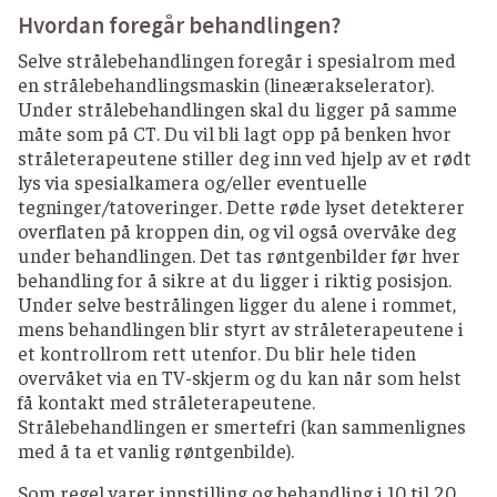
Hvordan foregår behandlingen?
Selve strålebehandlingen foregår i spesialrom med
en strålebehandlingsmaskin (lineærakselerator).
Under strålebehandlingen skal du ligger på samme
måte som på CT. Du vil bli lagt opp på benken hvor
stråleterapeutene stiller deg inn ved hjelp av et rødt
lys via spesialkamera og/eller eventuelle
tegninger/tatoveringer. Dette røde lyset detekterer
overflaten på kroppen din, og vil også overvåke deg
under behandlingen. Det tas røntgenbilder før hver
behandling for å sikre at du ligger i riktig posisjon.
Under selve bestrålingen ligger du alene i rommet,
mens behandlingen blir styrt av stråleterapeutene i
et kontrollrom rett utenfor. Du blir hele tiden
overvåket via en TV-skjerm og du kan når som helst
få kontakt med stråleterapeutene.
Strålebehandlingen er smertefri (kan sammenlignes
med å ta et vanlig røntgenbilde).
Som regel varer innstilling og behandling i 10 til 20