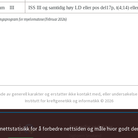
ium III
ISS III og samtidig høy LD eller pos del17p, t(4;14) elle
ngsprogram for myelomatose
(Februar 2026)
ende av generell karakter og erstatter ikke kontakt med, eller undersøkelse
Institutt for kreftgenetikk og informatikk © 2026
Ansvarlig redaktør
n nettstatisikk for å forbedre nettsiden og måle hvor godt de
Sigbjørn Smeland