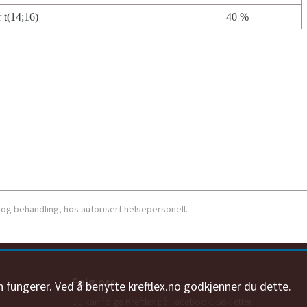
r t(14;16)
40 %
 og behandling, hos autorisert helsepersonell.
Følg oss
n fungerer. Ved å benytte kreftlex.no godkjenner du dette.
Du kan følge Kreftlex på Facebook. Søk etter