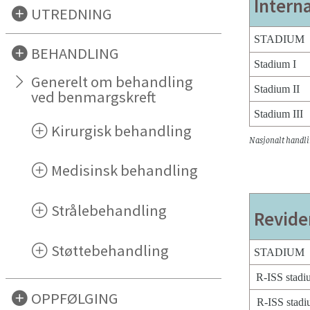
Intern
UTREDNING
STADIUM
BEHANDLING
Stadium I
Generelt om behandling
Stadium II
ved benmargskreft
Stadium III
Kirurgisk behandling
Nasjonalt handli
Medisinsk behandling
Strålebehandling
Revider
Støttebehandling
STADIUM
R-ISS stadi
OPPFØLGING
R-ISS stadi