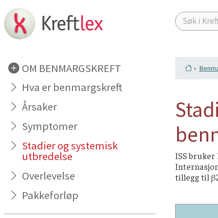
OM BENMARGSKREFT
Benma
Hva er benmargskreft
Stad
Årsaker
Symptomer
benm
Stadier og systemisk
utbredelse
ISS bruker 
Internasjon
Overlevelse
tillegg til
Pakkeforløp