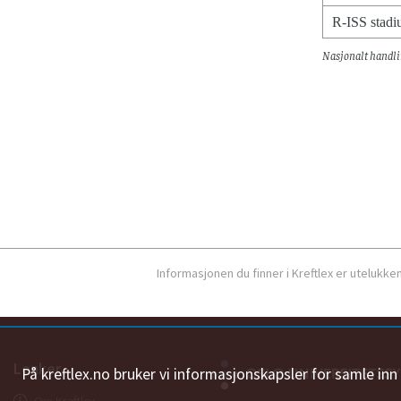
R-ISS stad
Nasjonalt handli
Informasjonen du finner i Kreftlex er utelukk
Lenker
På kreftlex.no bruker vi informasjonskapsler for samle in