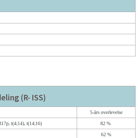
l
eling (R- ISS)
5-års overlevelse
7p, t(4;14), t(14;16)
82 %
62 %