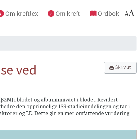
Om kreftlex
Om kreft
Ordbok
lse ved
Skriv ut
(β2M) i blodet og albuminnivået i blodet. Revidert-
orbedre den opprinnelige ISS-stadieinndelingen og tar i
ofaktorer og LD. Dette gir en mer omfattende vurdering.