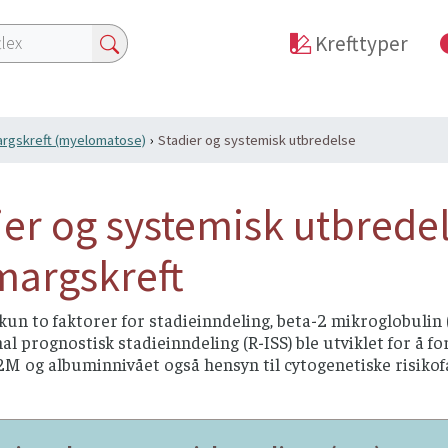
Krefttyper
rgskreft (myelomatose)
Stadier og systemisk utbredelse
ier og systemisk utbrede
argskreft
kun to faktorer for stadieinndeling, beta-2 mikroglobulin 
al prognostisk stadieinndeling (R-ISS) ble utviklet for å f
 β2M og albuminnivået også hensyn til cytogenetiske risik