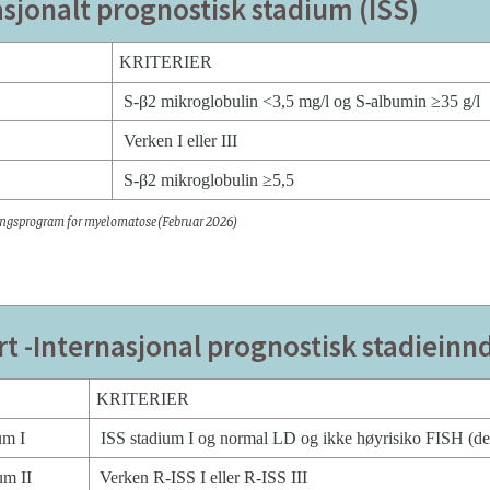
asjonalt prognostisk stadium (ISS)
KRITERIER
S-β2 mikroglobulin <3,5 mg/l og S-albumin ≥35 g/
Verken I eller III
S-β2 mikroglobulin ≥5,5
ngsprogram for myelomatose (Februar 2026)
t -Internasjonal prognostisk stadieinnd
KRITERIER
um I
ISS stadium I og normal LD og ikke høyrisiko FISH (del1
um II
Verken R-ISS I eller R-ISS III