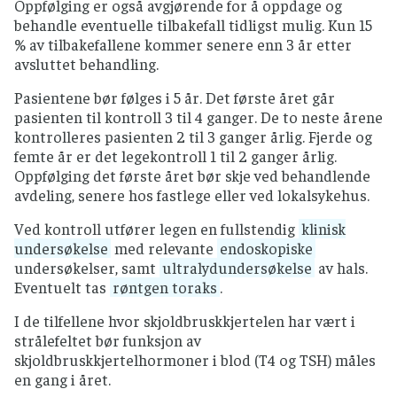
Oppfølging er også avgjørende for å oppdage og
behandle eventuelle tilbakefall tidligst mulig. Kun 15
% av tilbakefallene kommer senere enn 3 år etter
avsluttet behandling.
Pasientene bør følges i 5 år. Det første året går
pasienten til kontroll 3 til 4 ganger. De to neste årene
kontrolleres pasienten 2 til 3 ganger årlig. Fjerde og
femte år er det legekontroll 1 til 2 ganger årlig.
Oppfølging det første året bør skje ved behandlende
avdeling, senere hos fastlege eller ved lokalsykehus.
Ved kontroll utfører legen en fullstendig
klinisk
undersøkelse
med relevante
endoskopiske
undersøkelser, samt
ultralydundersøkelse
av hals.
Eventuelt tas
røntgen toraks
.
I de tilfellene hvor skjoldbruskkjertelen har vært i
strålefeltet bør funksjon av
skjoldbruskkjertelhormoner i blod (T4 og TSH) måles
en gang i året.