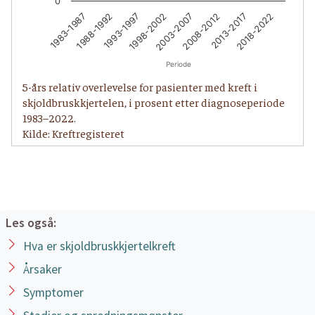
0
1983-1987
1988-1992
1993-1997
1998-2002
2003-2007
2008-2012
2013-2017
2018-2022
Periode
5-års relativ overlevelse for pasienter med kreft i
skjoldbruskkjertelen, i prosent etter diagnoseperiode
1983–2022.
Kilde: Kreftregisteret
Les også:
Hva er skjoldbruskkjertelkreft
Årsaker
Symptomer