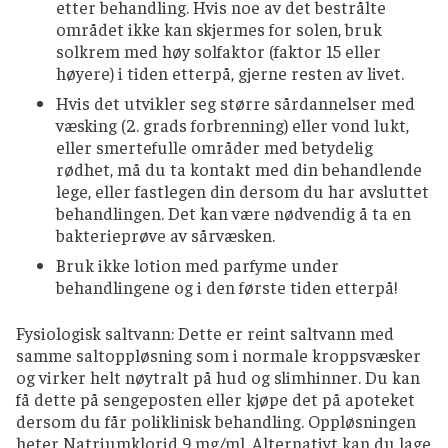
etter behandling. Hvis noe av det bestrålte
området ikke kan skjermes for solen, bruk
solkrem med høy solfaktor (faktor 15 eller
høyere) i tiden etterpå, gjerne resten av livet.
Hvis det utvikler seg større sårdannelser med
væsking (2. grads forbrenning) eller vond lukt,
eller smertefulle områder med betydelig
rødhet, må du ta kontakt med din behandlende
lege, eller fastlegen din dersom du har avsluttet
behandlingen. Det kan være nødvendig å ta en
bakterieprøve av sårvæsken.
Bruk ikke lotion med parfyme under
behandlingene og i den første tiden etterpå!
Fysiologisk saltvann: Dette er reint saltvann med
samme saltoppløsning som i normale kroppsvæsker
og virker helt nøytralt på hud og slimhinner. Du kan
få dette på sengeposten eller kjøpe det på apoteket
dersom du får poliklinisk behandling. Oppløsningen
heter Natriumklorid 9 mg/ml. Alternativt kan du lage