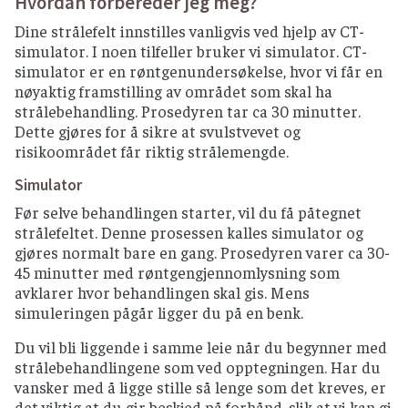
Hvordan forbereder jeg meg?
Dine strålefelt innstilles vanligvis ved hjelp av CT-
simulator. I noen tilfeller bruker vi simulator. CT-
simulator er en røntgenundersøkelse, hvor vi får en
nøyaktig framstilling av området som skal ha
strålebehandling. Prosedyren tar ca 30 minutter.
Dette gjøres for å sikre at svulstvevet og
risikoområdet får riktig strålemengde.
Simulator
Før selve behandlingen starter, vil du få påtegnet
strålefeltet. Denne prosessen kalles simulator og
gjøres normalt bare en gang. Prosedyren varer ca 30-
45 minutter med røntgengjennomlysning som
avklarer hvor behandlingen skal gis. Mens
simuleringen pågår ligger du på en benk.
Du vil bli liggende i samme leie når du begynner med
strålebehandlingene som ved opptegningen. Har du
vansker med å ligge stille så lenge som det kreves, er
det viktig at du gir beskjed på forhånd, slik at vi kan gi