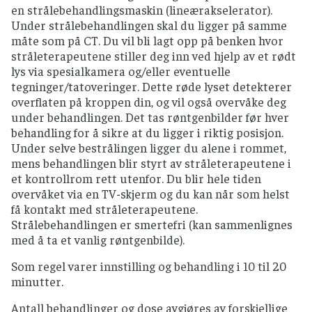
en strålebehandlingsmaskin (lineærakselerator).
Under strålebehandlingen skal du ligger på samme
måte som på CT. Du vil bli lagt opp på benken hvor
stråleterapeutene stiller deg inn ved hjelp av et rødt
lys via spesialkamera og/eller eventuelle
tegninger/tatoveringer. Dette røde lyset detekterer
overflaten på kroppen din, og vil også overvåke deg
under behandlingen. Det tas røntgenbilder før hver
behandling for å sikre at du ligger i riktig posisjon.
Under selve bestrålingen ligger du alene i rommet,
mens behandlingen blir styrt av stråleterapeutene i
et kontrollrom rett utenfor. Du blir hele tiden
overvåket via en TV-skjerm og du kan når som helst
få kontakt med stråleterapeutene.
Strålebehandlingen er smertefri (kan sammenlignes
med å ta et vanlig røntgenbilde).
Som regel varer innstilling og behandling i 10 til 20
minutter.
Antall behandlinger og dose avgjøres av forskjellige