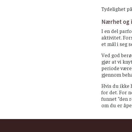
Tydelighet på
Nærhet og 
I en del parf
aktivitet. Fo
et mål i seg s
Ved god berør
gjør at vi kn
periode være 
gjennom behan
Hvis du ikke h
for det. For 
funnet “den r
om du er åpe