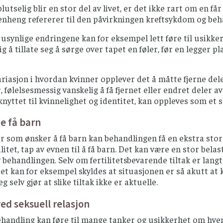
utselig blir en stor del av livet, er det ikke rart om en f
heng refererer til den påvirkningen kreftsykdom og beha
 usynlige endringene kan for eksempel lett føre til usikker
tig å tillate seg å sørge over tapet en føler, før en legge
ariasjon i hvordan kvinner opplever det å måtte fjerne del
, følelsesmessig vanskelig å få fjernet eller endret deler a
nyttet til kvinnelighet og identitet, kan oppleves som et 
e få barn
r som ønsker å få barn kan behandlingen få en ekstra stor 
tilitet, tap av evnen til å få barn. Det kan være en stor bel
 behandlingen. Selv om fertilitetsbevarende tiltak er langt 
Det kan for eksempel skyldes at situasjonen er så akutt at
g selv gjør at slike tiltak ikke er aktuelle.
ed seksuell relasjon
handling kan føre til mange tanker og usikkerhet om hv