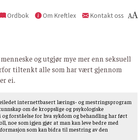
Ordbok
Om Kreftlex
Kontakt oss
e menneske og utgjør mye mer enn seksuell
erfor tiltenkt alle som har vært gjennom
r ei.
veiledet internettbasert lærings- og mestringsprogram
t kunnskap om de kroppslige og psykologiske
i og forståelse for hva sykdom og behandling har ført
roll, noe som igjen gjør at man kan leve bedre med
nformasjon som kan bidra til mestring av den