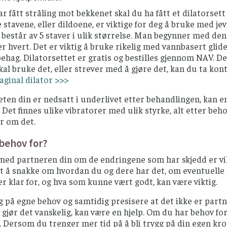
 fått stråling mot bekkenet skal du ha fått et dilatorse
e stavene, eller dildoene, er viktige for deg å bruke med j
 består av 5 staver i ulik størrelse. Man begynner med den
er hvert. Det er viktig å bruke rikelig med vannbasert gli
behag. Dilatorsettet er gratis og bestilles gjennom NAV. De
al bruke det, eller strever med å gjøre det, kan du ta kon
ginal dilator >>>
ten din er nedsatt i underlivet etter behandlingen, kan e
 Det finnes ulike vibratorer med ulik styrke, alt etter beh
er om det.
behov for?
ed partneren din om de endringene som har skjedd er vikt
et å snakke om hvordan du og dere har det, om eventuelle 
er klar for, og hva som kunne vært godt, kan være viktig.
g på egne behov og samtidig presisere at det ikke er partn
jør det vanskelig, kan være en hjelp. Om du har behov fo
t. Dersom du trenger mer tid på å bli trygg på din egen kropp