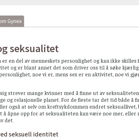
 om Gynea
er på forskning, kunnskap og klinisk erfaring fra kreftbeh
dt spekter av ekspertise og erfaring innen feltet. Progra
lse av professor i sykepleie Ragnhild Johanne Tveit Sekse
g seksualitet
n del av et forskningsprosjekt innenfor INTROMAT under 
 av Norges Forskningsråd.
 er en del av menneskets personlighet og kan ikke skilles 
vitet og er blant annet det som driver oss til å søke kjærli
enteres i Kreftlex som følge av et samarbeidsprosjekt mel
 personlighet, noe vi er, mens sex er en aktivitet, noe vi g
k ved Oslo Universitetssykehus HF.
ig strever mange kvinner med å finne ut av seksualiteten s
ge og relasjonelle planet. For de fleste tar det tid både å 
ller også at selv om kreftsykdommen endret seksuallivet, b
et å åpne opp for at seksualiteten kan være noe mer, eller n
av det
.
ed seksuell identitet