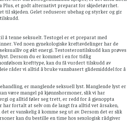
 Plus, et godt alternativt preparat for skjedetørrhet.
het til skjeden. Gelet reduserer ubehag og styrker og gir
ntilskudd.
il å tenne seksuelt. Testogel er et preparat med
vinner. Ved noen gynekologiske kreftavdelinger har de
eksualliv og økt energi. Testosterontilskudd kan prøves
yst. Dersom du er kommet i en for tidlig
onfølsom krefttype, kan du få vurdert tilskudd av
ie råder vi alltid å bruke vannbasert glidemidddel for å
handling, er manglende seksuell lyst. Manglende lyst er
kan være mangel på kjønnshormoner, slik vi har
i og alltid føler seg trett, er redd for å gjenoppta
 har fortalt at selv om de langt fra alltid vet årsaken,
 det er vanskelig å komme seg ut av. Dersom det er slik
personer kan du bestille en time hos sexologisk rådgiver