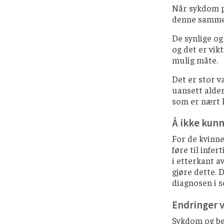
Når sykdom pl
denne sammen
De synlige og
og det er vik
mulig måte.
Det er stor v
uansett alder
som er nært k
Å ikke kunn
For de kvinne
føre til infer
i etterkant av
gjøre dette. 
diagnosen i se
Endringer v
Sykdom og be