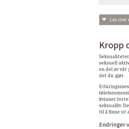
Les mer
Gynea bygg
med et bre
under lede
Kropp o
Gynea er e
finansiert
Seksualiteten
seksuell akti
Gynea pres
en del av vår
informatik
det du gjør.
Erfaringsmess
følelsesmessi
kvinner forte
seksualliv. D
til å finne ut 
Endringer v