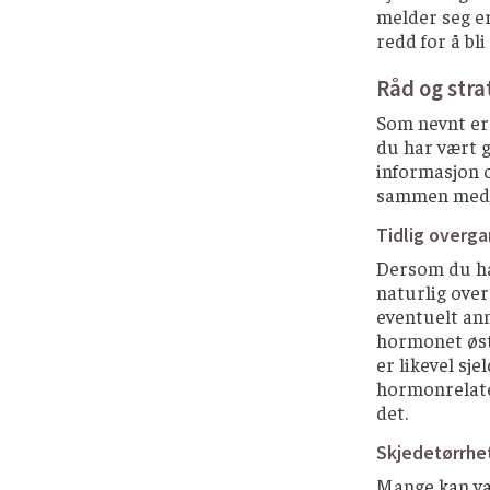
melder seg e
redd for å bli
Råd og stra
Som nevnt er 
du har vært g
informasjon o
sammen med le
Tidlig overg
Dersom du har
naturlig over
eventuelt ann
hormonet østr
er likevel sj
hormonrelate
det.
Skjedetørrhe
Mange kan vær