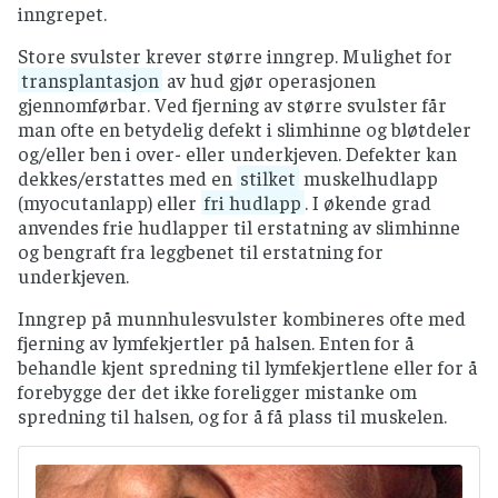
inngrepet.
Store svulster krever større inngrep. Mulighet for
transplantasjon
av hud gjør operasjonen
gjennomførbar. Ved fjerning av større svulster får
man ofte en betydelig defekt i slimhinne og bløtdeler
og/eller ben i over- eller underkjeven. Defekter kan
dekkes/erstattes med en
stilket
muskelhudlapp
(myocutanlapp) eller
fri hudlapp
. I økende grad
anvendes frie hudlapper til erstatning av slimhinne
og bengraft fra leggbenet til erstatning for
underkjeven.
Inngrep på munnhulesvulster kombineres ofte med
fjerning av lymfekjertler på halsen. Enten for å
behandle kjent spredning til lymfekjertlene eller for å
forebygge der det ikke foreligger mistanke om
spredning til halsen, og for å få plass til muskelen.