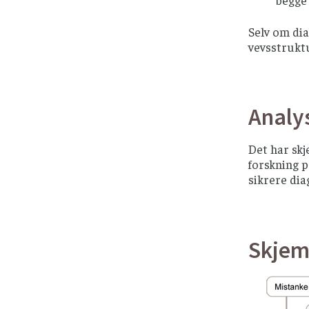
Selv om dia
vevsstrukt
Analys
Det har skj
forskning p
sikrere diag
Skjem