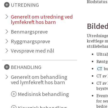
Blodstatus 
UTREDNING
Generelt om utredning ved
lymfekreft hos barn
Bilde
Benmargsprøve
Utredninge
Ryggmargsprøve
kreftlege m
strålebehan
Vevsprøve med nål
Ultral
Røntge
BEHANDLING
CT
bu
CT av 
Generelt om behandling
ved lymfekreft hos barn
CT av
brystv
Medisinsk behandling
Eventu
for se
bedre 
Kirurgisk behandling