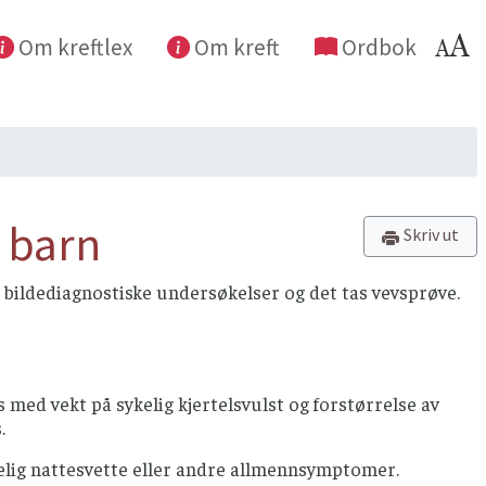
Om kreftlex
Om kreft
Ordbok
 barn
Skriv ut
 bildediagnostiske undersøkelser og det tas vevsprøve.
 med vekt på sykelig kjertelsvulst og forstørrelse av
.
elig nattesvette eller andre allmennsymptomer.