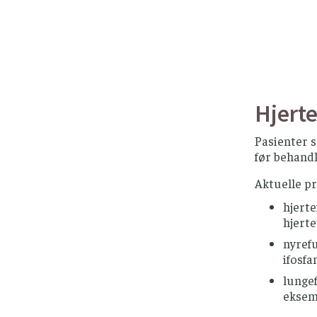
Hjerte
Pasienter s
før behandl
Aktuelle pr
hjerte
hjerte
nyref
ifosfa
lungef
eksem