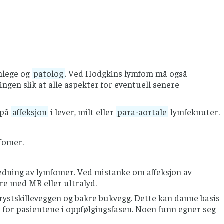
nlege og
patolog
. Ved Hodgkins lymfom må også
gen slik at alle aspekter for eventuell senere
 på
affeksjon
i lever, milt eller
para-aortale
lymfeknuter.
fomer.
edning av lymfomer. Ved mistanke om affeksjon av
ere med MR eller ultralyd.
rystskilleveggen og bakre bukvegg. Dette kan danne basis
 for pasientene i oppfølgingsfasen. Noen funn egner seg