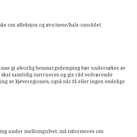
anke om affeksjon og øre/nese/hals-området.
kunne gi alvorlig benmargsdemping bør undersøkes av
 skal samtidig instrueres og gis råd vedrørende
ng av kjeveregionen, også når få eller ingen endelige
ndling under mellomgulvet, må informeres om