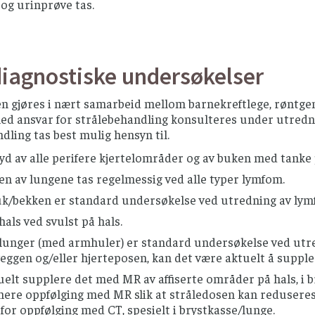
og urinprøve tas.
diagnostiske undersøkelser
n gjøres i nært samarbeid mellom barnekreftlege, røntge
ed ansvar for strålebehandling konsulteres under utrednin
dling tas best mulig hensyn til.
yd av alle perifere kjertelområder og av buken med tanke
n av lungene tas regelmessig ved alle typer lymfom.
k/bekken er standard undersøkelse ved utredning av lym
hals ved svulst på hals.
 lunger (med armhuler) er standard undersøkelse ved utr
eggen og/eller hjerteposen, kan det være aktuelt å suppl
elt supplere det med MR av affiserte områder på hals, i b
nere oppfølging med MR slik at stråledosen kan reduseres
for oppfølging med CT, spesielt i brystkasse/lunge.