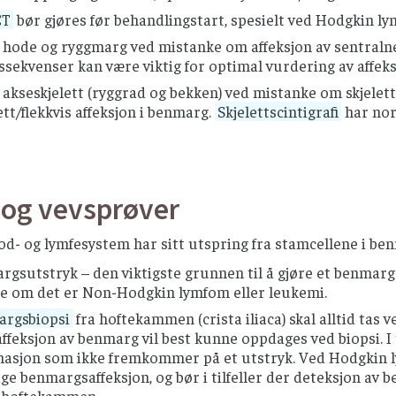
CT
bør gjøres før behandlingstart, spesielt ved Hodgkin 
 hode og ryggmarg ved mistanke om affeksjon av sentralne
ssekvenser kan være viktig for optimal vurdering av affek
akseskjelett (ryggrad og bekken) ved mistanke om skjelett
lett/flekkvis affeksjon i benmarg.
Skjelettscintigrafi
har nor
 og vevsprøver
lod- og lymfesystem har sitt utspring fra stamcellene i 
gsutstryk – den viktigste grunnen til å gjøre et benmargs
re om det er Non-Hodgkin lymfom eller leukemi.
rgsbiopsi
fra hoftekammen (crista iliaca) skal alltid ta
affeksjon av benmarg vil best kunne oppdages ved biopsi. I 
masjon som ikke fremkommer på et utstryk. Ved Hodgkin l
e benmargsaffeksjon, og bør i tilfeller der deteksjon av b
 hoftekammen.