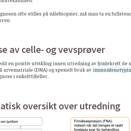
gnosen ofte stilles på nålebiopsier, må man ta en fullstend
uren.
e av celle- og vevsprøver
edd en positiv utvikling innen utredning av lymfekreft de s
å arvematriale (DNA) og spesielt bruk av
immunfenotypi
nose i enkelttilfeller.
atisk oversikt over utredning