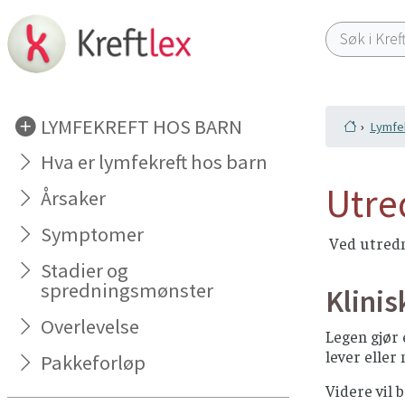
LYMFEKREFT HOS BARN
Lymfek
Hva er lymfekreft hos barn
Utre
Årsaker
Symptomer
Ved utredni
Stadier og
spredningsmønster
Klini
Overlevelse
Legen gjør
lever eller
Pakkeforløp
Videre vil 