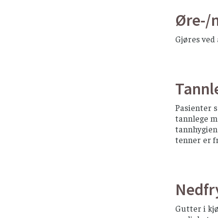
Øre-/
Gjøres ved 
Tannl
Pasienter 
tannlege me
tannhygiene
tenner er f
Nedfr
Gutter i k