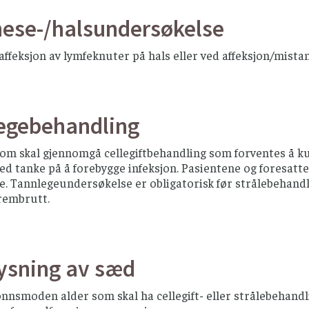
nese-/halsundersøkelse
affeksjon av lymfeknuter på hals eller ved affeksjon/mist
egebehandling
som skal gjennomgå cellegiftbehandling som forventes å 
d tanke på å forebygge infeksjon. Pasientene og foresatte
. Tannlegeundersøkelse er obligatorisk før strålebehandli
rembrutt.
ysning av sæd
jønnsmoden alder som skal ha cellegift- eller strålebeha