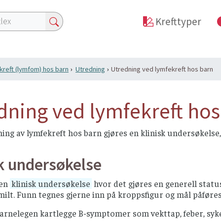
Krefttyper
reft (lymfom) hos barn
Utredning
Utredning ved lymfekreft hos barn
dning ved lymfekreft hos
ng av lymfekreft hos barn gjøres en klinisk undersøkelse,
sk undersøkelse
 en
klinisk undersøkelse
hvor det gjøres en generell status
 milt. Funn tegnes gjerne inn på kroppsfigur og mål påføres
barnelegen kartlegge B-symptomer som vekttap, feber, syk