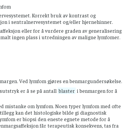
lymfom
rvesystemet. Korrekt bruk av kontrast og
sjon i sentralnervesystemet og/eller hjernehinner.
affeksjon eller for å vurdere graden av generalisering
malt ingen plass i utredningen av maligne lymfomer.
benmargen. Ved lymfom gjøres en benmargundersøkelse.
utstryk er å se på antall
blaster
i benmargen for å
s ved mistanke om lymfom. Noen typer lymfom med ofte
tillegg kan det histologiske bilde gi diagnostisk
ymfom er biopsi den eneste egnete metode for å
enmargsaffeksjon får terapeutisk konsekvens, tas fra