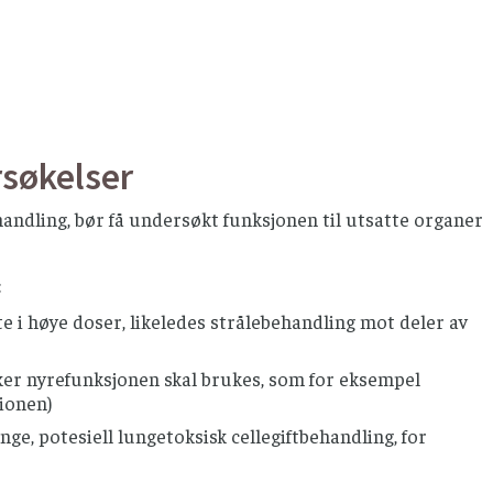
rsøkelser
handling, bør få undersøkt funksjonen til utsatte organer
:
 i høye doser, likeledes strålebehandling mot deler av
er nyrefunksjonen skal brukes, som for eksempel
gionen)
e, potesiell lungetoksisk cellegiftbehandling, for