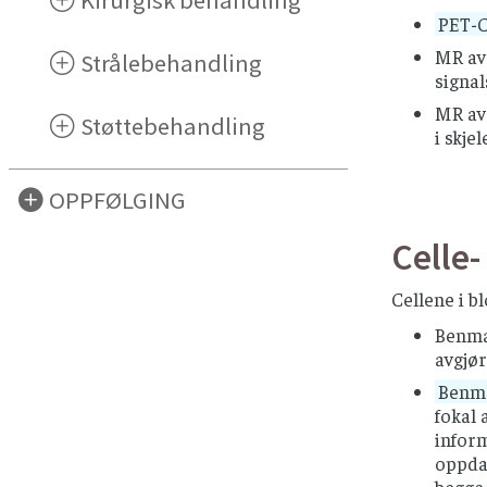
PET-
MR av
Strålebehandling
signal
MR av 
Støttebehandling
i skje
OPPFØLGING
Celle-
Cellene i b
Benmar
avgjø
Benma
fokal 
infor
oppdag
begge