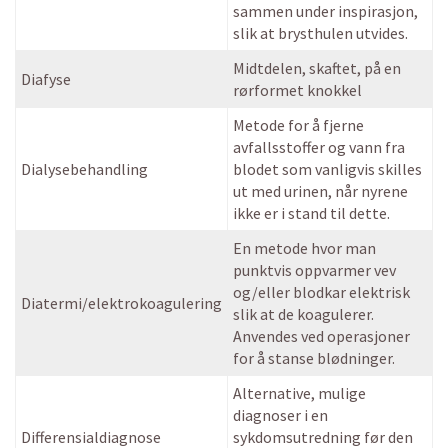
sammen under inspirasjon,
slik at brysthulen utvides.
Midtdelen, skaftet, på en
Diafyse
rørformet knokkel
Metode for å fjerne
avfallsstoffer og vann fra
Dialysebehandling
blodet som vanligvis skilles
ut med urinen, når nyrene
ikke er i stand til dette.
En metode hvor man
punktvis oppvarmer vev
og/eller blodkar elektrisk
Diatermi/elektrokoagulering
slik at de koagulerer.
Anvendes ved operasjoner
for å stanse blødninger.
Alternative, mulige
diagnoser i en
Differensialdiagnose
sykdomsutredning før den