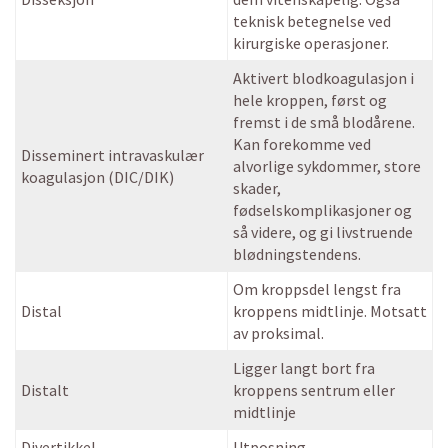
teknisk betegnelse ved
kirurgiske operasjoner.
Aktivert blodkoagulasjon i
hele kroppen, først og
fremst i de små blodårene.
Kan forekomme ved
Disseminert intravaskulær
alvorlige sykdommer, store
koagulasjon (DIC/DIK)
skader,
fødselskomplikasjoner og
så videre, og gi livstruende
blødningstendens.
Om kroppsdel lengst fra
Distal
kroppens midtlinje. Motsatt
av proksimal.
Ligger langt bort fra
Distalt
kroppens sentrum eller
midtlinje
Divertikkel
Utposning