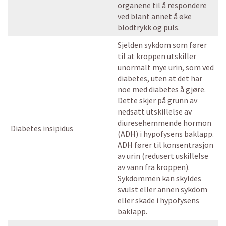
organene til å respondere
ved blant annet å øke
blodtrykk og puls.
Sjelden sykdom som fører
til at kroppen utskiller
unormalt mye urin, som ved
diabetes, uten at det har
noe med diabetes å gjøre.
Dette skjer på grunn av
nedsatt utskillelse av
diuresehemmende hormon
Diabetes insipidus
(ADH) i hypofysens baklapp.
ADH fører til konsentrasjon
av urin (redusert uskillelse
av vann fra kroppen).
Sykdommen kan skyldes
svulst eller annen sykdom
eller skade i hypofysens
baklapp.