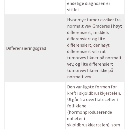
endelige diagnosen er
stillet.
Hvor mye tumor avviker fra
normalt vev. Graderes i høyt
differensiert, middels
differensiert og lite
differensiert, der høyt
Differensieringsgrad
differensiert vil si at
tumorvev likner på normalt
vev, og lite differensiert
tumorvev likner ikke på
normalt vev.
Den vanligste formen for
kreft i skjoldbruskkjertelen.
Utgår fra overflateceller i
folliklene
(hormonproduserende
enheter i
skjoldbruskkjertelen), som