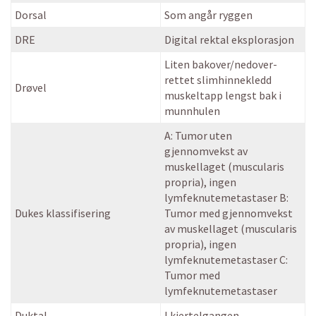
Dorsal
Som angår ryggen
DRE
Digital rektal eksplorasjon
Liten bakover/nedover-
rettet slimhinnekledd
Drøvel
muskeltapp lengst bak i
munnhulen
A: Tumor uten
gjennomvekst av
muskellaget (muscularis
propria), ingen
lymfeknutemetastaser B:
Dukes klassifisering
Tumor med gjennomvekst
av muskellaget (muscularis
propria), ingen
lymfeknutemetastaser C:
Tumor med
lymfeknutemetastaser
Duktal
I kjertelgangen