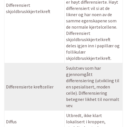
er høyt differensierte. Høyt
Differensiert
differensiert vil si at de
skjoldbruskkjertelkreft
likner og har noen av de
samme egenskapene som
de normale kjertelcellene.
Differensiert
skjoldbruskkjertelkreft
deles igjen inn i papillær og
follikulær
skjoldbruskkjertelkreft.
Svulstvev som har
gjennomgått
differensiering (utvikling til
Differensierte kreftceller
en spesialisert, moden
celle). Differensiering
betegner likhet til normalt
vev.
Utbredt, ikke klart
Diffus
lokalisert i kroppen,