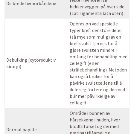
fester livmoren til
De brede livmorbåndene
bekkenveggen på hver side.
(Lat: ligamenta lata uteri)
Operasjon ved spesielle
typer kreft der store deler
(så mye som mulig) av en
kreftsvulst fjernes for å
gjøre svulsten mindre i
omfang før behandling med
Debulking (cytoreduktiv
cellegift (eller
kirurgi)
strålebehandling). Metoden
kan også brukes for å
påvirke svulstcellene til å
dele seg fortere og dermed
blir mer påvirkelige av
cellegift.
Område i bunnen av
hårsekkene i huden, hvor
blodtilførsel og dermed
Dermal papille
næringstilførsel og