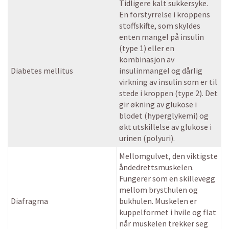
Tidligere kalt sukkersyke.
En forstyrrelse i kroppens
stoffskifte, som skyldes
enten mangel på insulin
(type 1) eller en
kombinasjon av
Diabetes mellitus
insulinmangel og dårlig
virkning av insulin som er til
stede i kroppen (type 2). Det
gir økning av glukose i
blodet (hyperglykemi) og
økt utskillelse av glukose i
urinen (polyuri).
Mellomgulvet, den viktigste
åndedrettsmuskelen.
Fungerer som en skillevegg
mellom brysthulen og
Diafragma
bukhulen. Muskelen er
kuppelformet i hvile og flat
når muskelen trekker seg