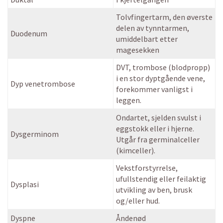
Tolvfingertarm, den øverste
delen av tynntarmen,
Duodenum
umiddelbart etter
magesekken
DVT, trombose (blodpropp)
i en stor dyptgående vene,
Dyp venetrombose
forekommer vanligst i
leggen.
Ondartet, sjelden svulst i
eggstokk eller i hjerne.
Dysgerminom
Utgår fra germinalceller
(kimceller).
Vekstforstyrrelse,
ufullstendig eller feilaktig
Dysplasi
utvikling av ben, brusk
og/eller hud.
Dyspne
Åndenød