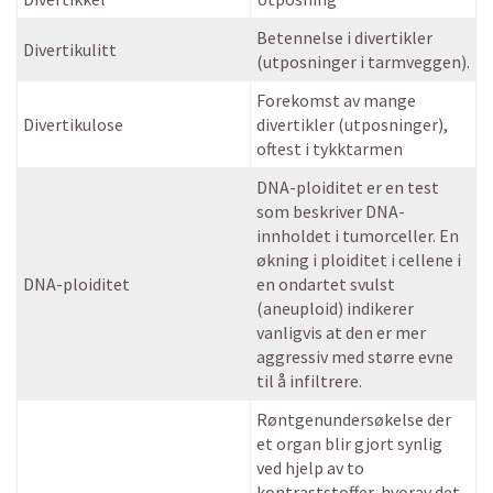
Betennelse i divertikler
Divertikulitt
(utposninger i tarmveggen).
Forekomst av mange
Divertikulose
divertikler (utposninger),
oftest i tykktarmen
DNA-ploiditet er en test
som beskriver DNA-
innholdet i tumorceller. En
økning i ploiditet i cellene i
DNA-ploiditet
en ondartet svulst
(aneuploid) indikerer
vanligvis at den er mer
aggressiv med større evne
til å infiltrere.
Røntgenundersøkelse der
et organ blir gjort synlig
ved hjelp av to
kontraststoffer, hvorav det