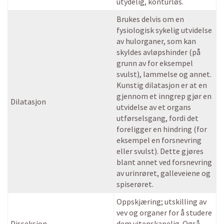
utydelig, konturløs.
Brukes delvis om en
fysiologisk sykelig utvidelse
av hulorganer, som kan
skyldes avløpshinder (på
grunn av for eksempel
svulst), lammelse og annet.
Kunstig dilatasjon er at en
gjennom et inngrep gjør en
Dilatasjon
utvidelse av et organs
utførselsgang, fordi det
foreligger en hindring (for
eksempel en forsnevring
eller svulst). Dette gjøres
blant annet ved forsnevring
av urinrøret, galleveiene og
spiserøret.
Oppskjæring; utskilling av
vev og organer for å studere
Disseksjon
dem vitenskapelig. Også