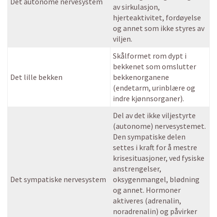
Det autonome nervesystem
av sirkulasjon,
hjerteaktivitet, fordøyelse
og annet som ikke styres av
viljen.
Skålformet rom dypt i
bekkenet som omslutter
Det lille bekken
bekkenorganene
(endetarm, urinblære og
indre kjønnsorganer).
Del av det ikke viljestyrte
(autonome) nervesystemet.
Den sympatiske delen
settes i kraft for å mestre
krisesituasjoner, ved fysiske
anstrengelser,
Det sympatiske nervesystem
oksygenmangel, blødning
og annet. Hormoner
aktiveres (adrenalin,
noradrenalin) og påvirker