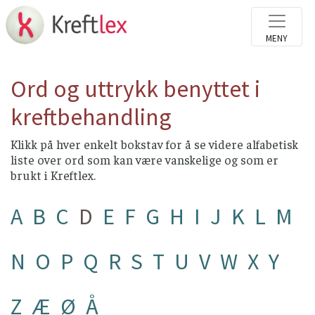
Ord og uttrykk benyttet i
kreftbehandling
Klikk på hver enkelt bokstav for å se videre alfabetisk
liste over ord som kan være vanskelige og som er
brukt i Kreftlex.
A
B
C
D
E
F
G
H
I
J
K
L
M
N
O
P
Q
R
S
T
U
V
W
X
Y
Z
Æ
Ø
Å