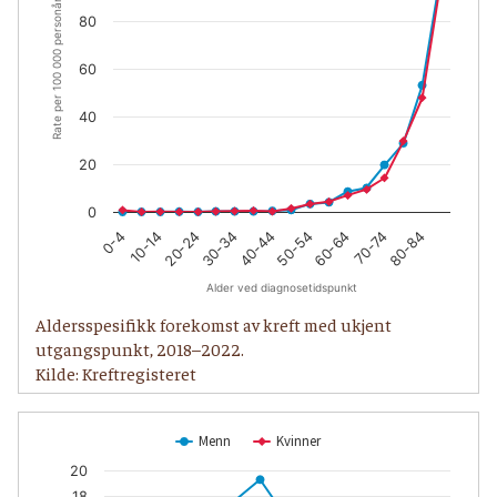
Rate per 100 000 personår
80
60
40
20
0
20-24
60-64
10-14
50-54
0-4
40-44
80-84
30-34
70-74
Alder ved diagnosetidspunkt
Aldersspesifikk forekomst av kreft med ukjent
utgangspunkt, 2018–2022.
Kilde: Kreftregisteret
Menn
Kvinner
20
18