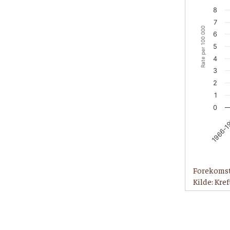
8
7
Rate per 100 000
6
5
4
3
2
1
0
1966-1
Forekomst
Kilde: Kre