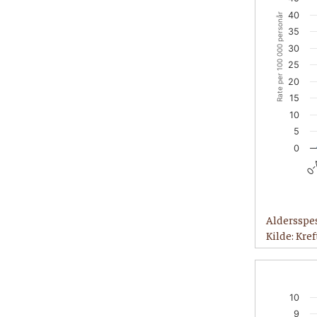
40
Rate per 100 000 personår
35
30
25
20
15
10
5
0
0-
Aldersspe
Kilde: Kre
10
9