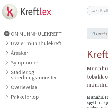
OM MUNNHULEKREFT
Kreft 
Hva er munnhulekreft
Kref
Årsaker
Symptomer
Munnhule
Stadier og
tobakk o
spredningsmønster
munnhule
Overlevelse
Pakkeforløp
Munnhulen (
spytt fra s
svelget og 