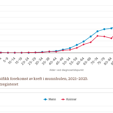
10-14
35-39
60-64
8
4
25-29
50-54
75-79
15-19
40-44
65-69
5-9
30-34
55-59
80-84
20-24
45-49
70-74
Alder ved diagnosetidspunkt
sifikk forekomst av kreft i munnhulen, 2021–2025.
ftregisteret
Menn
Kvinner