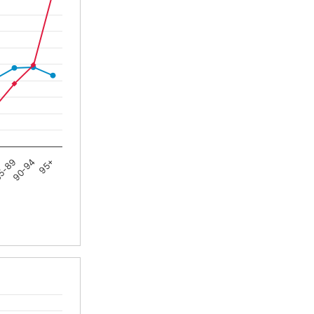
5-89
90-94
95+