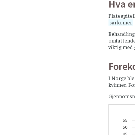
Hva er
Plateepite
sarkomer
Behandling 
omfattende 
viktig med 
Forek
I Norge ble
kvinner. Fo
Gjennomsni
55
50
45