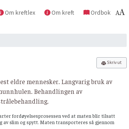
Om kreftlex
Om kreft
Ordbok
Skriv ut
est eldre mennesker. Langvarig bruk av
 i munnhulen. Behandlingen av
strålebehandling.
rter fordøyelsesprosessen ved at maten blir tilsatt
ting av slim og spytt. Maten transporteres så gjennom