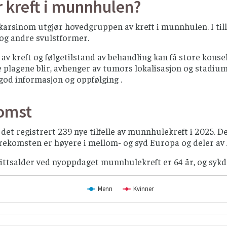
 kreft i munnhulen?
lkarsinom utgjør hovedgruppen av kreft i munnhulen. I ti
og andre svulstformer.
av kreft og følgetilstand av behandling kan få store kons
plagene blir, avhenger av tumors lokalisasjon og stadium
god informasjon og oppfølging .
omst
 det registrert 239 nye tilfelle av munnhulekreft i 2025. Det
rekomsten er høyere i mellom- og syd Europa og deler av 
ttsalder ved nyoppdaget munnhulekreft er 64 år, og sy
Menn
Kvinner