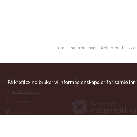
Informasjonen du finner i Kreftlex er utelukk
Lenker
På kreftlex.no bruker vi informasjonskapsler for samle in
Kreftlex forside
Om Kreftlex
Kontakt oss
Ordbok
Personvernerklæring