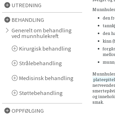
UTREDNING
Munnhulen 
den fr
BEHANDLING
tannkj
Generelt om behandling
den h
ved munnhulekreft
kinn (
Kirurgisk behandling
forgå
mello
munngu
Strålebehandling
Munnhulen 
Medisinsk behandling
plateepitel
nerveender 
smertepåvi
Støttebehandling
og innehol
smak.
OPPFØLGING