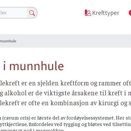
Krefttyper
i munnhule
t i munnhule
kreft er en sjelden kreftform og rammer oft
g alkohol er de viktigste årsakene til kreft
kreft er ofte en kombinasjon av kirurgi og 
cavum oris) er første del av fordøyelsessystemet. Her sta
pyttkjertlene, finfordeles ved tygging og bløtes ved tilset
spiserøret ned i magesekken.