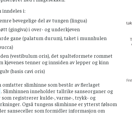
inndeles i:
emre bevegelige del av tungen (lingua)
øtt (gingiva) i over- og underkjeven
arde gane (palatum durum), taket i munnhulen
bucca)
rden (vestibulum oris), det spalteformete rommet
m kjevenes tenner og innsiden av lepper og kinn
lv (basis cavi oris)
omfatter slimhinne som består av flerlaget
. Slimhinnen inneholder tallrike sanseorganer og
som registrerer kulde-, varme-, trykk- og
rkninger. Også tungens slimhinne er ytterst følsom
der sanseceller som formidler informasjon om