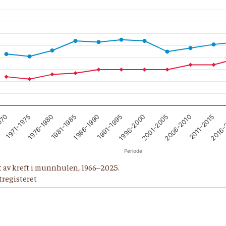
1971-1975
1986-1990
2001-2005
2016-
1976-1980
1991-1995
2006-2010
970
1981-1985
1996-2000
2011-2015
Periode
 av kreft i munnhulen, 1966–2025.
ftregisteret