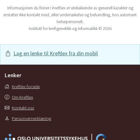
Informasjonen du finner i Kreftlex er utelukkende av generell karakter og
erstatter ikke kontakt med, eller undersøkelse og behandling, hos autorisert
helsepersonell.
Institutt for kreftgenetikk og informatikk © 2026
Lag en lenke til Kreftlex fra din mobil
Lenker
Kreftlex forside
Om Kreftlex
Kontakt oss
Personvernerklæring