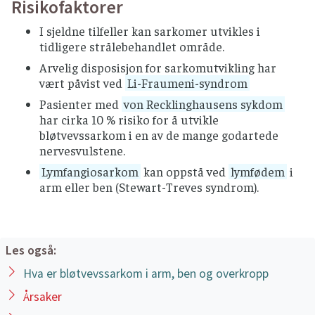
Risikofaktorer
I sjeldne tilfeller kan sarkomer utvikles i
tidligere strålebehandlet område.
Arvelig disposisjon for sarkomutvikling har
vært påvist ved
Li-Fraumeni-syndrom
Pasienter med
von Recklinghausens sykdom
har cirka 10 % risiko for å utvikle
bløtvevssarkom i en av de mange godartede
nervesvulstene.
Lymfangiosarkom
kan oppstå ved
lymfødem
i
arm eller ben (Stewart-Treves syndrom).
Les også:
Hva er bløtvevssarkom i arm, ben og overkropp
Årsaker