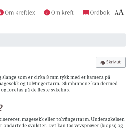
Om kreftlex
Om kreft
Ordbok
Skriv ut
lig slange som er cirka 8 mm tykk med et kamera på
magesekk og tolvfingertarm. Slimhinnene kan dermed
og foretas på de fleste sykehus.
?
iserøret, magesekk eller tolvfingertarm. Undersøkelsen
 ondartede svulster. Det kan tas vevsprøver (biopsi) og