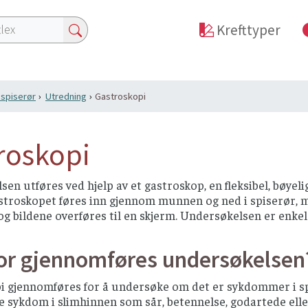
Krefttyper
i spiserør
Utredning
Gastroskopi
roskopi
en utføres ved hjelp av et gastroskop, en fleksibel, bøye
stroskopet føres inn gjennom munnen og ned i spiserør, 
og bildene overføres til en skjerm. Undersøkelsen er enkel 
or gjennomføres undersøkelsen
i gjennomføres for å undersøke om det er sykdommer i sp
 sykdom i slimhinnen som sår, betennelse, godartede eller