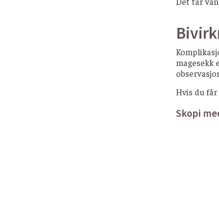
Det tar van
Bivir
Komplikasjo
magesekk e
observasjon
Hvis du får
Skopi me