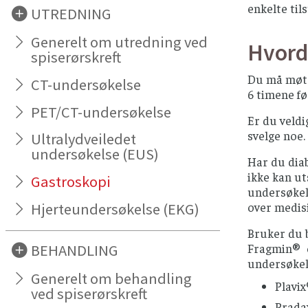
enkelte til
UTREDNING
Generelt om utredning ved
Hvord
spiserørskreft
Du må møte 
CT-undersøkelse
6 timene f
PET/CT-undersøkelse
Er du veldi
svelge noe.
Ultralydveiledet
undersøkelse (EUS)
Har du diab
ikke kan ut
Gastroskopi
undersøkels
over medis
Hjerteundersøkelse (EKG)
Bruker du 
Fragmin® e
BEHANDLING
undersøkel
Generelt om behandling
Plavix
ved spiserørskreft
Pradax