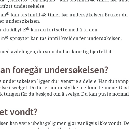
utført undersøkelse.
an® kan tas inntil 48 timer før undersøkelsen. Bruker d
før undersøkelsen.
 du Albyl-E® kan du fortsette med å ta den.
n® sprøyter kan tas inntil kvelden før undersøkelsen.
med avdelingen, dersom du har kunstig hjerteklaff.
an foregår undersøkelsen?
 undersøkelsen ligger du i venstre sideleie. Har du tannp
else i svelget. Du får et munnstykke mellom tennene. Ga
 tungen får du beskjed om å svelge. Du kan puste norma
et vondt?
en kan være ubehagelig men gjør vanligvis ikke vondt. De