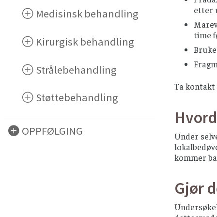
etter 
Medisinsk behandling
Marev
time 
Kirurgisk behandling
Bruker
Fragmi
Strålebehandling
Ta kontakt 
Støttebehandling
Hvord
OPPFØLGING
Under selve
lokalbedøv
kommer bak
Gjør d
Undersøkels