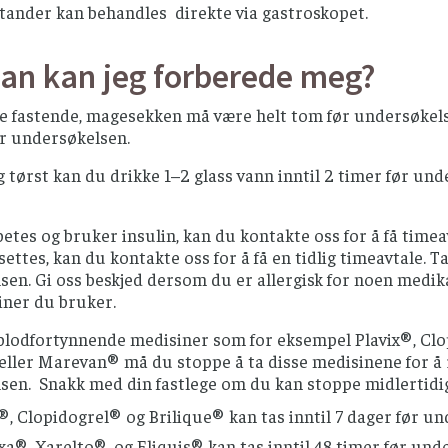
stander kan behandles direkte via gastroskopet.
an kan jeg forberede meg?
fastende, magesekken må være helt tom før undersøkelsen. 
ør undersøkelsen.
g tørst kan du drikke 1–2 glass vann inntil 2 timer før un
etes og bruker insulin, kan du kontakte oss for å få timea
settes, kan du kontakte oss for å få en tidlig timeavtale.
en. Gi oss beskjed dersom du er allergisk for noen medik
iner du bruker.
blodfortynnende medisiner som for eksempel Plavix®, Clop
ller Marevan® må du stoppe å ta disse medisinene for å r
sen. Snakk med din fastlege om du kan stoppe midlertidi
®, Clopidogrel® og Brilique® kan tas inntil 7 dager før u
a®, Xarelto®, og Eliquis® kan tas inntil 48 timer før und