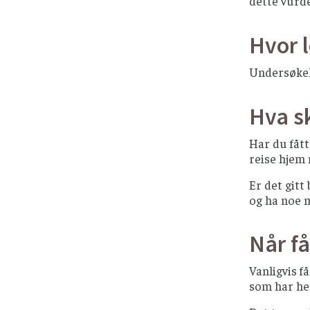
dette vurd
Hvor 
Undersøkel
Hva sk
Har du fått
reise hjem
Er det gitt
og ha noe m
Når få
Vanligvis f
som har hen