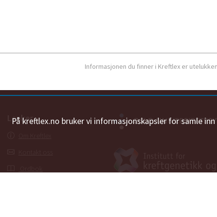
Informasjonen du finner i Kreftlex er utelukk
Lenker
På kreftlex.no bruker vi informasjonskapsler for samle in
Om Kreftlex
Kontakt oss
Ordbok
Personvernerklæring