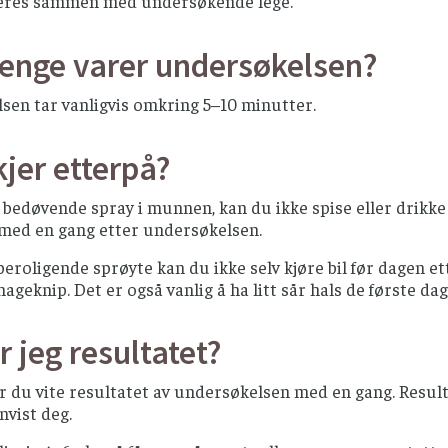
eres sammen med undersøkende lege.
lenge varer undersøkelsen?
sen tar vanligvis omkring 5–10 minutter.
jer etterpå?
 bedøvende spray i munnen, kan du ikke spise eller drikke
 med en gang etter undersøkelsen.
 beroligende sprøyte kan du ikke selv kjøre bil før dagen e
ageknip. Det er også vanlig å ha litt sår hals de første d
r jeg resultatet?
år du vite resultatet av undersøkelsen med en gang. Resulta
vist deg.