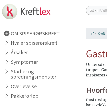
OM SPISERØRSKREFT
Kreft 
Hva er spiserørskreft
Gast
Årsaker
Symptomer
Undersøkels
tuppen. Ga
Stadier og
inspiseres 
spredningsmønster
Overlevelse
Hvorf
Pakkeforløp
Gastroskop
kan avdekke