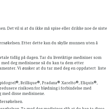
Det vil si at du ikke må spise eller drikke noe de siste
dersøkelsen. Etter dette kan du skylle munnen uten å
vtale tidlig på dagen. Tar du livsviktige medisiner som
 Ta med deg medisinene så du kan ta dem etter
amenter. Vi ønsker at du tar med deg en oppdatert liste
idogrel®, Brillique®, Pradaxa® Xarelto®, Eliquis®,
edusere risikoen for blødning i forbindelse med
g med disse medisinene.
ndersøkelsen.
ersøkelsen. Ta med deg medisiner slik at du kan ta disse