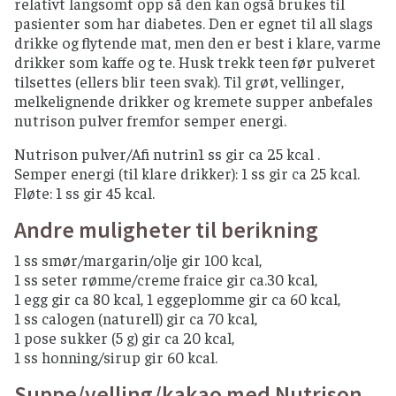
relativt langsomt opp så den kan også brukes til
pasienter som har diabetes. Den er egnet til all slags
drikke og flytende mat, men den er best i klare, varme
drikker som kaffe og te. Husk trekk teen før pulveret
tilsettes (ellers blir teen svak). Til grøt, vellinger,
melkelignende drikker og kremete supper anbefales
nutrison pulver fremfor semper energi.
Nutrison pulver/Afi nutrin1 ss gir ca 25 kcal .
Semper energi (til klare drikker): 1 ss gir ca 25 kcal.
Fløte: 1 ss gir 45 kcal.
Andre muligheter til berikning
1 ss smør/margarin/olje gir 100 kcal,
1 ss seter rømme/creme fraice gir ca.30 kcal,
1 egg gir ca 80 kcal, 1 eggeplomme gir ca 60 kcal,
1 ss calogen (naturell) gir ca 70 kcal,
1 pose sukker (5 g) gir ca 20 kcal,
1 ss honning/sirup gir 60 kcal.
Suppe/velling/kakao med Nutrison