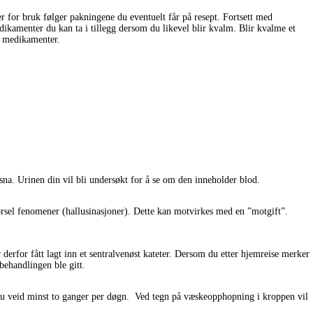
for bruk følger pakningene du eventuelt får på resept. Fortsett med
amenter du kan ta i tillegg dersom du likevel blir kvalm. Blir kvalme et
e medikamenter.
sna. Urinen din vil bli undersøkt for å se om den inneholder blod.
 hørsel fenomener (hallusinasjoner). Dette kan motvirkes med en ”motgift”.
derfor fått lagt inn et sentralvenøst kateter. Dersom du etter hjemreise merker
behandlingen ble gitt.
 du veid minst to ganger per døgn. Ved tegn på væskeopphopning i kroppen vil