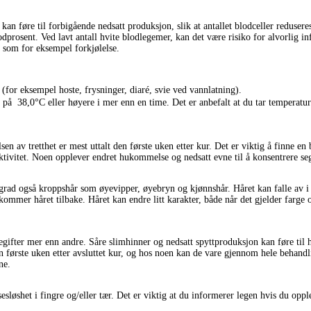
n føre til forbigående nedsatt produksjon, slik at antallet blodceller redusere
lodprosent. Ved lavt antall hvite blodlegemer, kan det være risiko for alvorlig 
 som for eksempel forkjølelse.
(for eksempel hoste, frysninger, diaré, svie ved vannlatning).
 på 38,0°C eller høyere i mer enn en time. Det er anbefalt at du tar temperatu
n av tretthet er mest uttalt den første uken etter kur. Det er viktig å finne en 
 aktivitet. Noen opplever endret hukommelse og nedsatt evne til å konsentrere seg.
rad også kroppshår som øyevipper, øyebryn og kjønnshår. Håret kan falle av i løp
 kommer håret tilbake. Håret kan endre litt karakter, både når det gjelder farge
egifter mer enn andre. Såre slimhinner og nedsatt spyttproduksjon kan føre til 
rste uken etter avsluttet kur, og hos noen kan de vare gjennom hele behandli
ne.
sløshet i fingre og/eller tær. Det er viktig at du informerer legen hvis du opplev