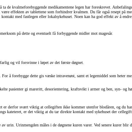
å ta de kvalmeforebyggende medikamentene legen har foreskrevet. Anbefalinger 
re effekten av tablettene som forhindrer kvalmen. Du får også resept på medik
u kontakt med fastlegen eller lokalsykehuset. Noen kan ha god effekt av å endr
pmerksom på dette og eventuelt få forbyggende midler mot magesår.
arlig og vil forsvinne i løpet av det første døgnet.
. For å forebygge dette gis væske intravenøst, samt et legemiddel som heter me
nkelte pasienter gi mareritt, desorientering, kraftsvikt i armer og ben, syn- og
t er derfor svært viktig at cellegiften ikke kommer utenfor blodåren, og du har 
gs kateteret, er det viktig at du tar direkte kontakt med sykehuset der cellegift
se av urin. Urinmengden måles i de døgnene kuren varer. Ved senere kurer blir