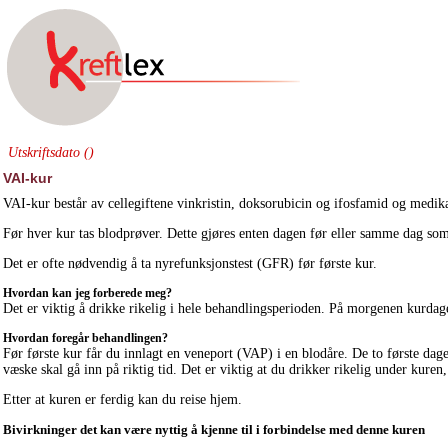
Utskriftsdato ()
VAI-kur
VAI-kur består av cellegiftene vinkristin, doksorubicin og ifosfamid og medi
Før hver kur tas blodprøver. Dette gjøres enten dagen før eller samme dag som
Det er ofte nødvendig å ta nyrefunksjonstest (GFR) før første kur.
Hvordan kan jeg forberede meg?
Det er viktig å drikke rikelig i hele behandlingsperioden. På morgenen kurdage
Hvordan foregår behandlingen?
Før første kur får du innlagt en veneport (VAP) i en blodåre. De to første dag
væske skal gå inn på riktig tid. Det er viktig at du drikker rikelig under kur
Etter at kuren er ferdig kan du reise hjem.
Bivirkninger det kan være nyttig å kjenne til i forbindelse med denne kuren