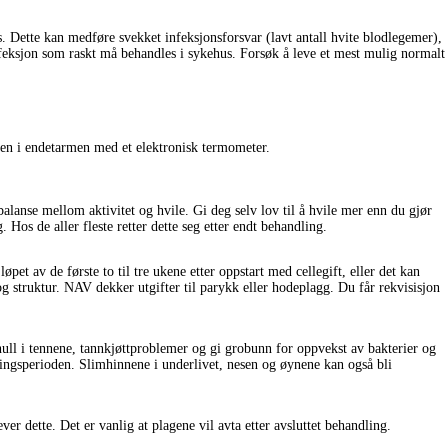
s. Dette kan medføre svekket infeksjonsforsvar (lavt antall hvite blodlegemer),
infeksjon som raskt må behandles i sykehus. Forsøk å leve et mest mulig normalt
ren i endetarmen med et elektronisk termometer.
balanse mellom aktivitet og hvile. Gi deg selv lov til å hvile mer enn du gjør
 Hos de aller fleste retter dette seg etter endt behandling.
et av de første to til tre ukene etter oppstart med cellegift, eller det kan
 og struktur. NAV dekker utgifter til parykk eller hodeplagg. Du får rekvisisjon
hull i tennene, tannkjøttproblemer og gi grobunn for oppvekst av bakterier og
ngsperioden. Slimhinnene i underlivet, nesen og øynene kan også bli
er dette. Det er vanlig at plagene vil avta etter avsluttet behandling.