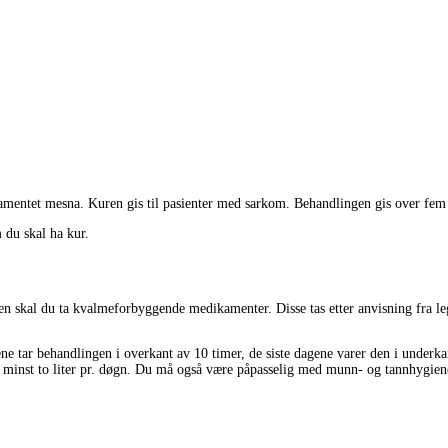
kamentet mesna. Kuren gis til pasienter med sarkom. Behandlingen gis over fem
 du skal ha kur.
n skal du ta kvalmeforbyggende medikamenter. Disse tas etter anvisning fra leg
ene tar behandlingen i overkant av 10 timer, de siste dagene varer den i underk
en, minst to liter pr. døgn. Du må også være påpasselig med munn- og tannhygien