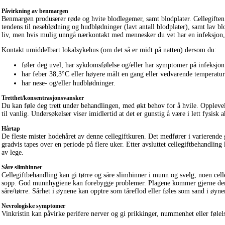
Påvirkning av benmargen
Benmargen produserer røde og hvite blodlegemer, samt blodplater. Cellegiften ka
tendens til neseblødning og hudblødninger (lavt antall blodplater), samt lav b
liv, men hvis mulig unngå nærkontakt med mennesker du vet har en infeksjon,
Kontakt umiddelbart lokalsykehus (om det så er midt på natten) dersom du:
føler deg uvel, har sykdomsfølelse og/eller har symptomer på infeksjon 
har feber 38,3°C eller høyere målt en gang eller vedvarende temperatur
har nese- og/eller hudblødninger.
Tretthet/konsentrasjonsvansker
Du kan føle deg trett under behandlingen, med økt behov for å hvile. Opplevelse
til vanlig. Undersøkelser viser imidlertid at det er gunstig å være i lett fysisk
Hårtap
De fleste mister hodehåret av denne cellegiftkuren. Det medfører i varierende g
gradvis tapes over en periode på flere uker. Etter avsluttet cellegiftbehandling
av lege.
Såre slimhinner
Cellegiftbehandling kan gi tørre og såre slimhinner i munn og svelg, noen cell
sopp. God munnhygiene kan forebygge problemer. Plagene kommer gjerne den fø
såre/tørre. Sårhet i øynene kan opptre som tåreflod eller føles som sand i øyne
Nevrologiske symptomer
Vinkristin kan påvirke perifere nerver og gi prikkinger, nummenhet eller følelse