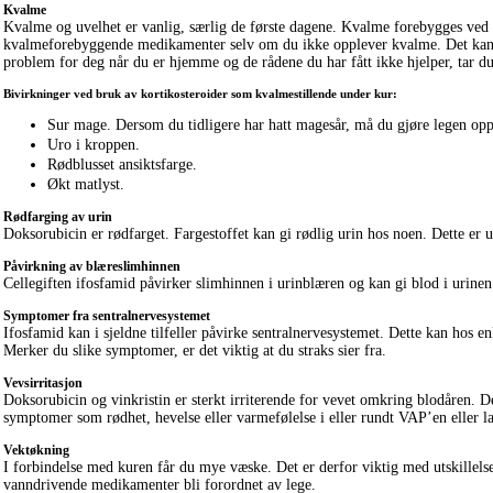
Kvalme
Kvalme og uvelhet er vanlig, særlig de første dagene. Kvalme forebygges ved 
kvalmeforebyggende medikamenter selv om du ikke opplever kvalme. Det kan væ
problem for deg når du er hjemme og de rådene du har fått ikke hjelper, tar d
Bivirkninger ved bruk av kortikosteroider som kvalmestillende under kur:
Sur mage. Dersom du tidligere har hatt magesår, må du gjøre legen op
Uro i kroppen.
Rødblusset ansiktsfarge.
Økt matlyst.
Rødfarging av urin
Doksorubicin er rødfarget. Fargestoffet kan gi rødlig urin hos noen. Dette er uf
Påvirkning av blæreslimhinnen
Cellegiften ifosfamid påvirker slimhinnen i urinblæren og kan gi blod i urinen
Symptomer fra sentralnervesystemet
Ifosfamid kan i sjeldne tilfeller påvirke sentralnervesystemet. Dette kan hos e
Merker du slike symptomer, er det viktig at du straks sier fra.
Vevsirritasjon
Doksorubicin og vinkristin er sterkt irriterende for vevet omkring blodåren. De
symptomer som rødhet, hevelse eller varmefølelse i eller rundt VAP’en eller lan
Vektøkning
I forbindelse med kuren får du mye væske. Det er derfor viktig med utskillel
vanndrivende medikamenter bli forordnet av lege.