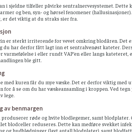
an i sjeldne tilfeller påvirke sentralnervesystemet. Dette 
i armer og ben, syn- og hørsel fenomener (hallusinasjoner)
er det viktig at du straks sier fra.
asjon
n er sterkt irriterende for vevet omkring blodåren. Det e
g du har derfor fått lagt inn et sentralvenøst kateter. 
er varmefølelse i eller rundt VAP’en eller langs kateteret,
handlingen ble gitt.
ng
se med kuren får du mye væske. Det er derfor viktig med uts
n for å se om du har væskeansamling i kroppen. Ved teg
v lege.
ng av benmargen
roduserer røde og hvite blodlegemer, samt blodplater. Ce
allet blodceller reduseres. Dette kan medføre svekket infeks
g og hudblødninger (lavt antall blodplater), samt blodfatti