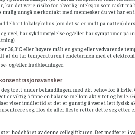
, kan det være risiko for alvorlig infeksjon som raskt må
is mulig unngå nærkontakt med mennesker du vet har en in
iddelbart lokalsykehus (om det så er midt på natten) der
deg uvel, har sykdomsfølelse og/eller har symptomer på inf
tning).
ber 38,3°C eller høyere målt en gang eller vedvarende tem
alt at du tar temperaturen i endetarmen med et elektron
se- og/eller hudblødninger.
/konsentrasjonsvansker
 deg trett under behandlingen, med økt behov for å hvile.
et er viktig å finne en balanse mellom aktivitet og hvile. Gi 
er viser imidlertid at det er gunstig å være i lett fysis
konsentrere seg. Hos de aller fleste retter dette seg etter 
ister hodehåret av denne cellegiftkuren. Det medfører i 