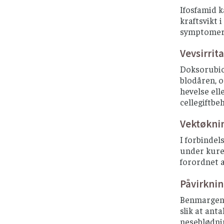
Ifosfamid k
kraftsvikt 
symptomer, 
Vevsirrit
Doksorubici
blodåren, o
hevelse ell
cellegiftbe
Vektøkni
I forbindel
under kure
forordnet a
Påvirkni
Benmargen p
slik at ant
neseblødnin