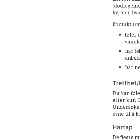
blodlegemer
liv, men hv
Kontakt um
føler 
vannla
har fe
anbef
har ne
Tretthet
Du kan føle
etter kur. D
Undersøkels
evne til å 
Hårtap
De fleste m