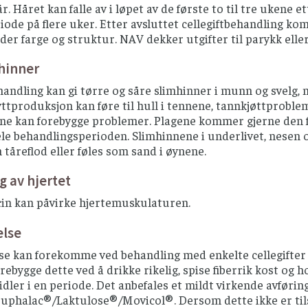
r. Håret kan falle av i løpet av de første to til tre ukene e
iode på flere uker. Etter avsluttet cellegiftbehandling ko
lder farge og struktur. NAV dekker utgifter til parykk eller
hinner
handling kan gi tørre og såre slimhinner i munn og svelg, 
ttproduksjon kan føre til hull i tennene, tannkjøttproble
e kan forebygge problemer. Plagene kommer gjerne den fø
e behandlingsperioden. Slimhinnene i underlivet, nesen o
tåreflod eller føles som sand i øynene.
g av hjertet
in kan påvirke hjertemuskulaturen.
else
se kan forekomme ved behandling med enkelte cellegifter
rebygge dette ved å drikke rikelig, spise fiberrik kost og ho
dler i en periode. Det anbefales et mildt virkende avføri
uphalac®/Laktulose®/Movicol®. Dersom dette ikke er tilst