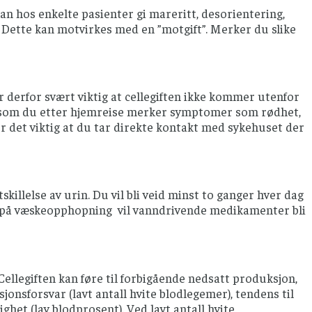
kan hos enkelte pasienter gi mareritt, desorientering,
. Dette kan motvirkes med en ”motgift”. Merker du slike
r derfor svært viktig at cellegiften ikke kommer utenfor
Dersom du etter hjemreise merker symptomer som rødhet,
 er det viktig at du tar direkte kontakt med sykehuset der
killelse av urin. Du vil bli veid minst to ganger hver dag
n på væskeopphopning vil vanndrivende medikamenter bli
llegiften kan føre til forbigående nedsatt produksjon,
jonsforsvar (lavt antall hvite blodlegemer), tendens til
ghet (lav blodprosent). Ved lavt antall hvite