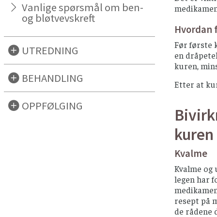
Vanlige spørsmål om ben-
medikamente
og bløtvevskreft
Hvordan 
Før første 
UTREDNING
en dråpetel
kuren, min
BEHANDLING
Etter at ku
OPPFØLGING
Bivirk
kuren
Kvalme
Kvalme og 
legen har f
medikament
resept på m
de rådene d