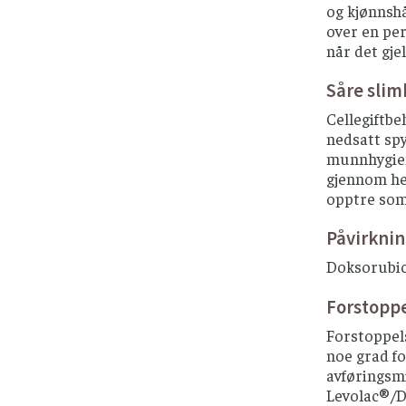
og kjønnshå
over en per
når det gje
Såre slim
Cellegiftbe
nedsatt spy
munnhygien
gjennom hel
opptre som 
Påvirknin
Doksorubic
Forstopp
Forstoppel
noe grad fo
avføringsmi
Levolac®/D