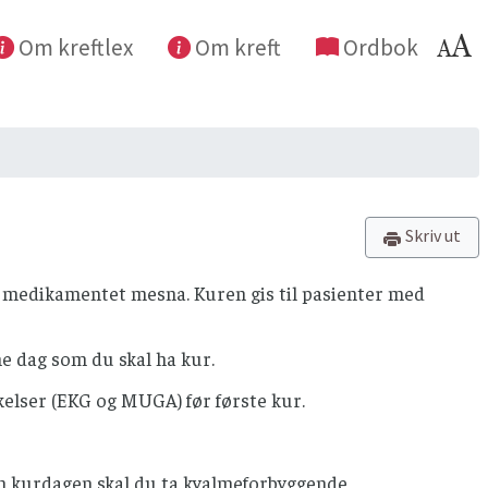
Om kreftlex
Om kreft
Ordbok
Skriv ut
g medikamentet mesna. Kuren gis til pasienter med
e dag som du skal ha kur.
kelser (EKG og MUGA) før første kur.
nen kurdagen skal du ta kvalmeforbyggende