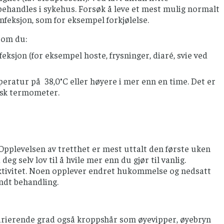
 behandles i sykehus. Forsøk å leve et mest mulig normalt
feksjon, som for eksempel forkjølelse.
som du:
eksjon (for eksempel hoste, frysninger, diaré, svie ved
peratur på 38,0°C eller høyere i mer enn en time. Det er
isk termometer.
 Opplevelsen av tretthet er mest uttalt den første uken
deg selv lov til å hvile mer enn du gjør til vanlig.
k aktivitet. Noen opplever endret hukommelse og nedsatt
endt behandling.
varierende grad også kroppshår som øyevipper, øyebryn