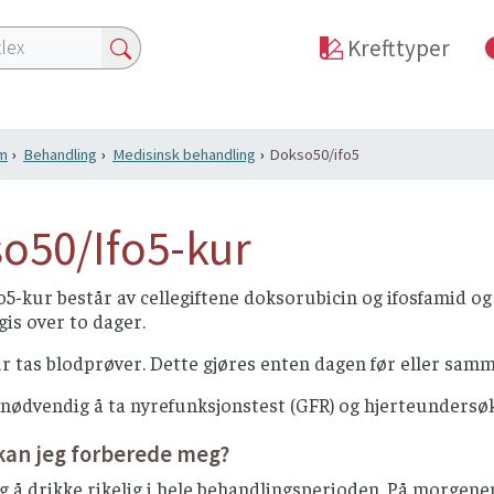
Krefttyper
m
Behandling
Medisinsk behandling
Dokso50/ifo5
o50/Ifo5-kur
5-kur består av cellegiftene doksorubicin og ifosfamid o
is over to dager.
r tas blodprøver. Dette gjøres enten dagen før eller samm
 nødvendig å ta nyrefunksjonstest (GFR) og hjerteundersø
kan jeg forberede meg?
ig å drikke rikelig i hele behandlingsperioden. På morge