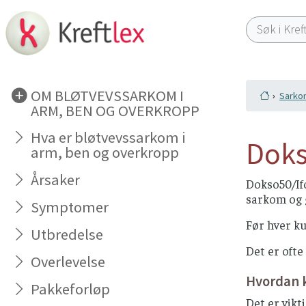
OM BLØTVEVSSARKOM I
Sarko
ARM, BEN OG OVERKROPP
Hva er bløtvevssarkom i
Doks
arm, ben og overkropp
Årsaker
Dokso50/Ifo
sarkom og g
Symptomer
Før hver ku
Utbredelse
Det er ofte
Overlevelse
Hvordan 
Pakkeforløp
Det er vikt