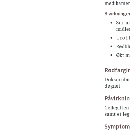
medikamen
Bivirkninge
Sur m
midle
Uro i
Rødblu
Økt ma
Rødfargin
Doksorubici
døgnet.
Påvirkni
Cellegiften
samt et leg
Symptome