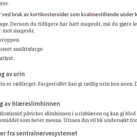
ter.
r ved bruk av kortikosteroider som kvalmestillende under k
age. Dersom du tidligere har hatt magesår, må du gjøre 
r mot magesår.
 kroppen.
sset ansiktsfarge.
tlyst.
g av urin
n er rødfarget. Fargestoffet kan gi rødlig urin hos noen. De
ng av blæreslimhinnen
 ifosfamid påvirker slimhinnen i urinblæren og kan gi blod 
emiddel som heter mesna. Urinen din vil bli undersøkt for
r fra sentralnervesystemet