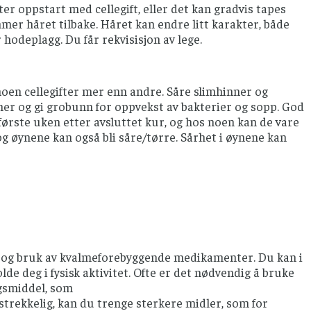
tter oppstart med cellegift, eller det kan gradvis tapes
mmer håret tilbake. Håret kan endre litt karakter, både
 hodeplagg. Du får rekvisisjon av lege.
noen cellegifter mer enn andre. Såre slimhinner og
mer og gi grobunn for oppvekst av bakterier og sopp. God
rste uken etter avsluttet kur, og hos noen kan de vare
g øynene kan også bli såre/tørre. Sårhet i øynene kan
 og bruk av kvalmeforebyggende medikamenter. Du kan i
lde deg i fysisk aktivitet. Ofte er det nødvendig å bruke
ngsmiddel, som
rekkelig, kan du trenge sterkere midler, som for