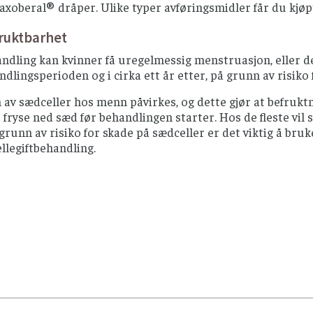
xoberal® dråper. Ulike typer avføringsmidler får du kjøp
ruktbarhet
dling kan kvinner få uregelmessig menstruasjon, eller de
ndlingsperioden og i cirka ett år etter, på grunn av risik
av sædceller hos menn påvirkes, og dette gjør at befruktni
 fryse ned sæd før behandlingen starter. Hos de fleste vi
grunn av risiko for skade på sædceller er det viktig å bru
ellegiftbehandling.