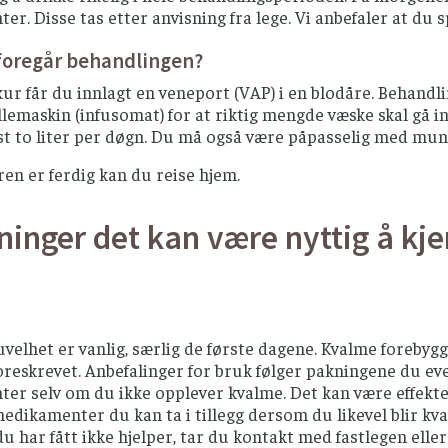
r. Disse tas etter anvisning fra lege. Vi anbefaler at du s
foregår behandlingen?
kur får du innlagt en veneport (VAP) i en blodåre. Behandl
lemaskin (infusomat) for at riktig mengde væske skal gå inn
st to liter per døgn. Du må også være påpasselig med mun
ren er ferdig kan du reise hjem.
ninger det kan være nyttig å kje
uvelhet er vanlig, særlig de første dagene. Kvalme foreb
oreskrevet. Anbefalinger for bruk følger pakningene du e
er selv om du ikke opplever kvalme. Det kan være effekte
edikamenter du kan ta i tillegg dersom du likevel blir kv
u har fått ikke hjelper, tar du kontakt med fastlegen elle