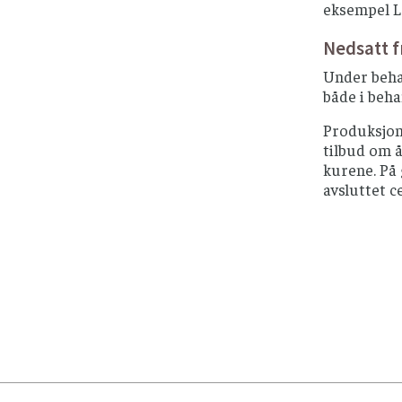
eksempel La
Nedsatt f
Under behan
både i beha
Produksjon 
tilbud om å
kurene. På 
avsluttet c