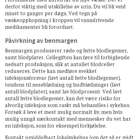
derfor viktig med utskillelse av urin. Du vil bli veid
minst to ganger per døgn. Ved tegn på
væskeopphopning i kroppen vil vanndrivende
medikamenter bli forordnet.
Påvirkning av benmargen
Benmargen produserer røde og hvite blodlegemer,
samt blodplater. Cellegiften kan føre til forbigående
nedsatt produksjon, slik at antallet blodceller
reduseres. Dette kan medføre svekket
infeksjonsforsvar (lavt antall hvite blodlegemer),
tendens til neseblødning og hudblødninger (lavt
antall blodplater), samt lav blodprosent. Ved lavt
antall hvite blodlegemer, kan det være risiko for
alvorlig infeksjon som raskt må behandles i sykehus.
Forsøk å leve et mest mulig normalt liv, men hvis
mulig unngå nærkontakt med mennesker du vet har
en infeksjon, som for eksempel forkjølelse.
Kontakt umiddelbart lokalsykehus (om det så er midt