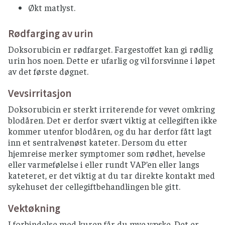
Økt matlyst.
Rødfarging av urin
Doksorubicin er rødfarget. Fargestoffet kan gi rødlig
urin hos noen. Dette er ufarlig og vil forsvinne i løpet
av det første døgnet.
Vevsirritasjon
Doksorubicin er sterkt irriterende for vevet omkring
blodåren. Det er derfor svært viktig at cellegiften ikke
kommer utenfor blodåren, og du har derfor fått lagt
inn et sentralvenøst kateter. Dersom du etter
hjemreise merker symptomer som rødhet, hevelse
eller varmefølelse i eller rundt VAP’en eller langs
kateteret, er det viktig at du tar direkte kontakt med
sykehuset der cellegiftbehandlingen ble gitt.
Vektøkning
I forbindelse med kuren får du mye væske. Det er