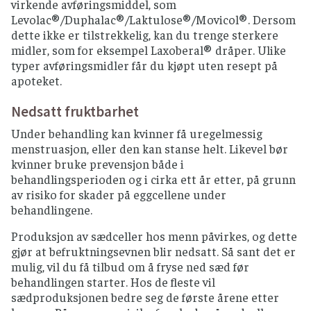
virkende avføringsmiddel, som
Levolac®/Duphalac®/Laktulose®/Movicol®. Dersom
dette ikke er tilstrekkelig, kan du trenge sterkere
midler, som for eksempel Laxoberal® dråper. Ulike
typer avføringsmidler får du kjøpt uten resept på
apoteket.
Nedsatt fruktbarhet
Under behandling kan kvinner få uregelmessig
menstruasjon, eller den kan stanse helt. Likevel bør
kvinner bruke prevensjon både i
behandlingsperioden og i cirka ett år etter, på grunn
av risiko for skader på eggcellene under
behandlingene.
Produksjon av sædceller hos menn påvirkes, og dette
gjør at befruktningsevnen blir nedsatt. Så sant det er
mulig, vil du få tilbud om å fryse ned sæd før
behandlingen starter. Hos de fleste vil
sædproduksjonen bedre seg de første årene etter