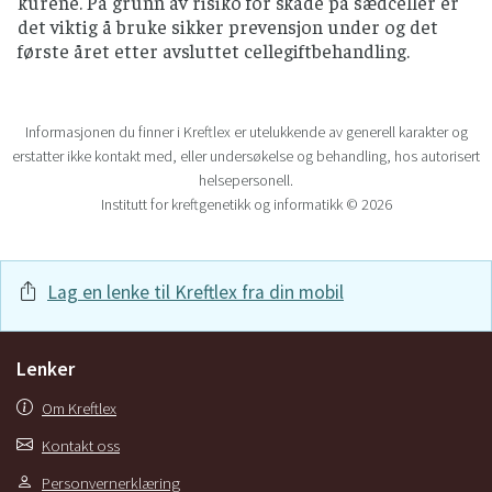
kurene. På grunn av risiko for skade på sædceller er
det viktig å bruke sikker prevensjon under og det
første året etter avsluttet cellegiftbehandling.
Informasjonen du finner i Kreftlex er utelukkende av generell karakter og
erstatter ikke kontakt med, eller undersøkelse og behandling, hos autorisert
helsepersonell.
Institutt for kreftgenetikk og informatikk © 2026
Lag en lenke til Kreftlex fra din mobil
Lenker
Om Kreftlex
Kontakt oss
Personvernerklæring