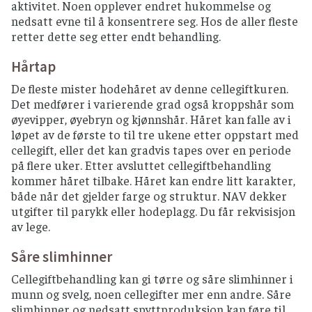
aktivitet. Noen opplever endret hukommelse og
nedsatt evne til å konsentrere seg. Hos de aller fleste
retter dette seg etter endt behandling.
Hårtap
De fleste mister hodehåret av denne cellegiftkuren.
Det medfører i varierende grad også kroppshår som
øyevipper, øyebryn og kjønnshår. Håret kan falle av i
løpet av de første to til tre ukene etter oppstart med
cellegift, eller det kan gradvis tapes over en periode
på flere uker. Etter avsluttet cellegiftbehandling
kommer håret tilbake. Håret kan endre litt karakter,
både når det gjelder farge og struktur. NAV dekker
utgifter til parykk eller hodeplagg. Du får rekvisisjon
av lege.
Såre slimhinner
Cellegiftbehandling kan gi tørre og såre slimhinner i
munn og svelg, noen cellegifter mer enn andre. Såre
slimhinner og nedsatt spyttproduksjon kan føre til