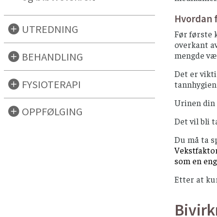
Hvordan 
UTREDNING
Før første 
overkant av
BEHANDLING
mengde væsk
Det er vikt
FYSIOTERAPI
tannhygien
Urinen din 
OPPFØLGING
Det vil bli
Du må ta sp
Vekstfaktor
som en enga
Etter at ku
Bivirk