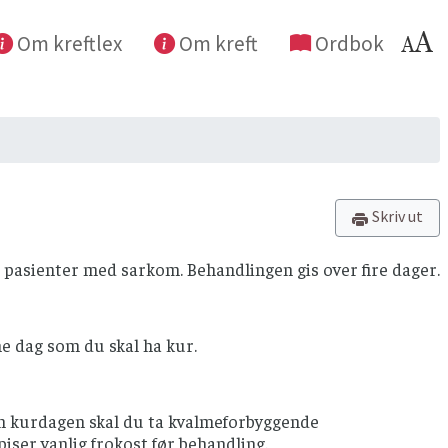
Om kreftlex
Om kreft
Ordbok
Skriv ut
l pasienter med sarkom. Behandlingen gis over fire dager.
e dag som du skal ha kur.
nen kurdagen skal du ta kvalmeforbyggende
piser vanlig frokost før behandling.