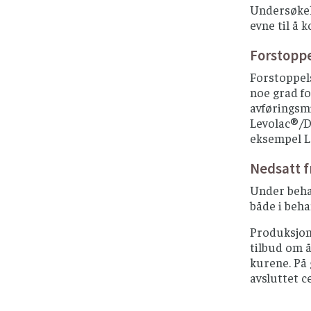
Undersøkels
evne til å 
Forstopp
Forstoppel
noe grad fo
avføringsmi
Levolac®/D
eksempel La
Nedsatt f
Under behan
både i beha
Produksjon 
tilbud om å
kurene. På 
avsluttet c