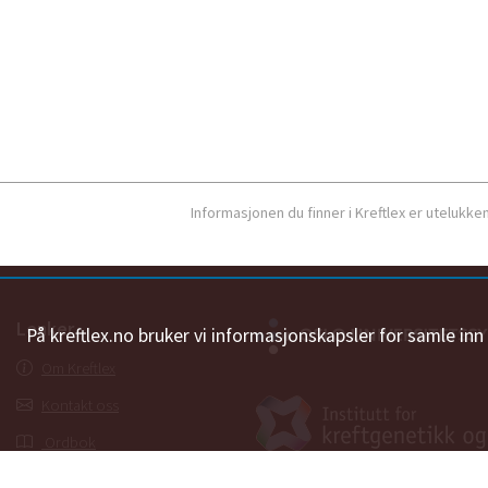
Informasjonen du finner i Kreftlex er utelukk
Lenker
På kreftlex.no bruker vi informasjonskapsler for samle in
Om Kreftlex
Kontakt oss
Ordbok
Personvernerklæring