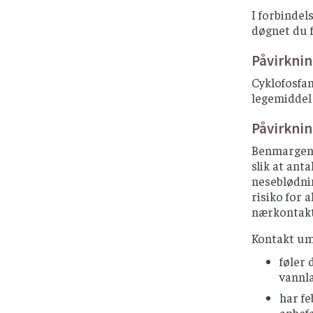
I forbindel
døgnet du 
Påvirkni
Cyklofosfam
legemiddel 
Påvirkni
Benmargen p
slik at ant
neseblødnin
risiko for 
nærkontakt
Kontakt um
føler 
vannla
har fe