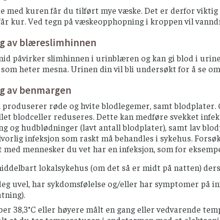
se med kuren får du tilført mye væske. Det er derfor vikti
får kur. Ved tegn på væskeopphopning i kroppen vil vannd
ng av blæreslimhinnen
id påvirker slimhinnen i urinblæren og kan gi blod i urine
som heter mesna. Urinen din vil bli undersøkt for å se om
ng av benmargen
roduserer røde og hvite blodlegemer, samt blodplater. Ce
allet blodceller reduseres. Dette kan medføre svekket infeks
g og hudblødninger (lavt antall blodplater), samt lav blod
alvorlig infeksjon som raskt må behandles i sykehus. Forsø
 med mennesker du vet har en infeksjon, som for eksempel
iddelbart lokalsykehus (om det så er midt på natten) der
deg uvel, har sykdomsfølelse og/eller har symptomer på inf
tning).
ber 38,3°C eller høyere målt en gang eller vedvarende tem