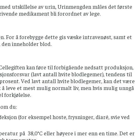
g med utskillelse av urin, Urinmengden måles det første
rivende medikament bli forordnet av lege.
n. For å forebygge dette gis væske intravenøst, samt et
 den inneholder blod.
llegiften kan føre til forbigående nedsatt produksjon,
jonsforsvar (lavt antall hvite blodlegemer), tendens til
prosent. Ved lavt antall hvite blodlegemer, kan det være
k å leve et mest mulig normalt liv, men hvis mulig unngå
 forkjølelse.
som du:
eksjon (for eksempel hoste, frysninger, diaré, svie ved
peratur på 38,0°C eller høyere i mer enn en time. Det er