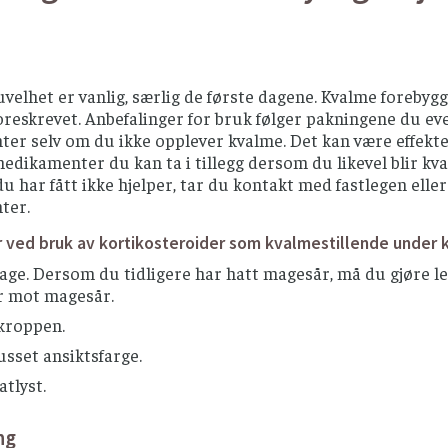
uvelhet er vanlig, særlig de første dagene. Kvalme foreb
oreskrevet. Anbefalinger for bruk følger pakningene du e
er selv om du ikke opplever kvalme. Det kan være effekte
edikamenter du kan ta i tillegg dersom du likevel blir kv
u har fått ikke hjelper, tar du kontakt med fastlegen elle
ter.
r ved bruk av kortikosteroider som kvalmestillende under k
age. Dersom du tidligere har hatt magesår, må du gjøre 
r mot magesår.
 kroppen.
sset ansiktsfarge.
tlyst.
ng