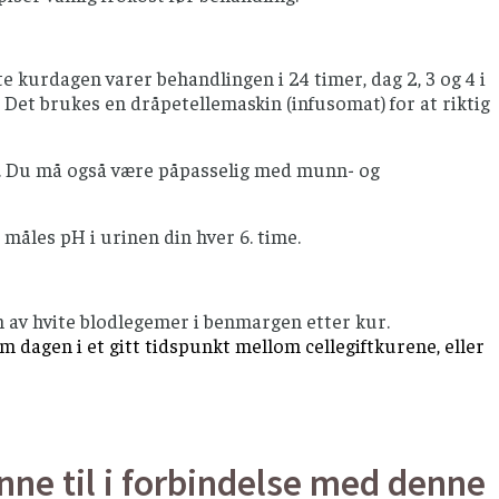
e kurdagen varer behandlingen i 24 timer, dag 2, 3 og 4 i
 Det brukes en dråpetellemaskin (infusomat) for at riktig
dag. Du må også være påpasselig med munn- og
 måles pH i urinen din hver 6. time.
n av hvite blodlegemer i benmargen etter kur.
 dagen i et gitt tidspunkt mellom cellegiftkurene, eller
nne til i forbindelse med denne