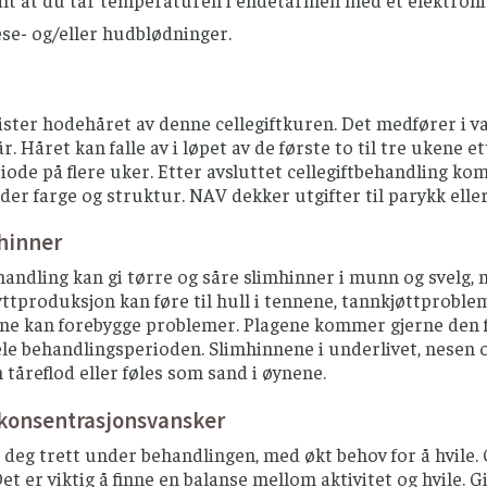
alt at du tar temperaturen i endetarmen med et elektron
se- og/eller hudblødninger.
ister hodehåret av denne cellegiftkuren. Det medfører i 
r. Håret kan falle av i løpet av de første to til tre ukene e
iode på flere uker. Etter avsluttet cellegiftbehandling ko
lder farge og struktur. NAV dekker utgifter til parykk eller
hinner
handling kan gi tørre og såre slimhinner i munn og svelg, 
ttproduksjon kan føre til hull i tennene, tannkjøttproble
e kan forebygge problemer. Plagene kommer gjerne den fø
e behandlingsperioden. Slimhinnene i underlivet, nesen o
tåreflod eller føles som sand i øynene.
/konsentrasjonsvansker
 deg trett under behandlingen, med økt behov for å hvile.
et er viktig å finne en balanse mellom aktivitet og hvile. Gi 