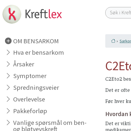
OM BENSARKOM
Sarko
Hva er bensarkom
C2Et
Årsaker
Symptomer
C2Eto2 best
Spredningsveier
Det er ofte
Overlevelse
Før hver ku
Pakkeforløp
Hvordan 
Vanlige spørsmål om ben-
Det er vikt
og bløtvevskreft
medikamente