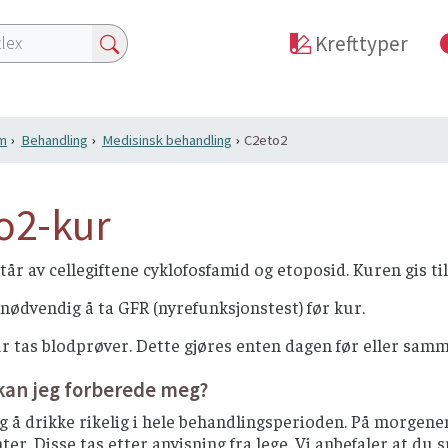
Krefttyper
m
Behandling
Medisinsk behandling
C2eto2
o2-kur
år av cellegiftene cyklofosfamid og etoposid. Kuren gis ti
 nødvendig å ta GFR (nyrefunksjonstest) før kur.
r tas blodprøver. Dette gjøres enten dagen før eller samm
kan jeg forberede meg?
ig å drikke rikelig i hele behandlingsperioden. På morge
r. Disse tas etter anvisning fra lege. Vi anbefaler at du s