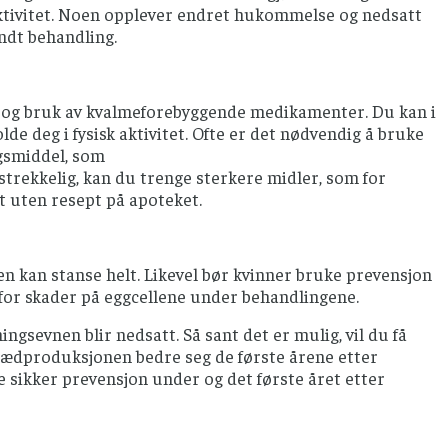
k aktivitet. Noen opplever endret hukommelse og nedsatt
endt behandling.
 og bruk av kvalmeforebyggende medikamenter. Du kan i
lde deg i fysisk aktivitet. Ofte er det nødvendig å bruke
ngsmiddel, som
rekkelig, kan du trenge sterkere midler, som for
t uten resept på apoteket.
n kan stanse helt. Likevel bør kvinner bruke prevensjon
o for skader på eggcellene under behandlingene.
ngsevnen blir nedsatt. Så sant det er mulig, vil du få
l sædproduksjonen bedre seg de første årene etter
ke sikker prevensjon under og det første året etter