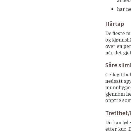
anbef
har ne
Hårtap
De fleste m
og kjønnshå
over en per
når det gje
Såre slim
Cellegiftbe
nedsatt spy
munnhygien
gjennom hel
opptre som 
Tretthet
Du kan føle
etter kur. D