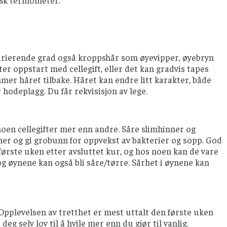
isk termometer.
varierende grad også kroppshår som øyevipper, øyebryn
tter oppstart med cellegift, eller det kan gradvis tapes
mmer håret tilbake. Håret kan endre litt karakter, både
 hodeplagg. Du får rekvisisjon av lege.
noen cellegifter mer enn andre. Såre slimhinner og
mer og gi grobunn for oppvekst av bakterier og sopp. God
rste uken etter avsluttet kur, og hos noen kan de vare
g øynene kan også bli såre/tørre. Sårhet i øynene kan
 Opplevelsen av tretthet er mest uttalt den første uken
deg selv lov til å hvile mer enn du gjør til vanlig.