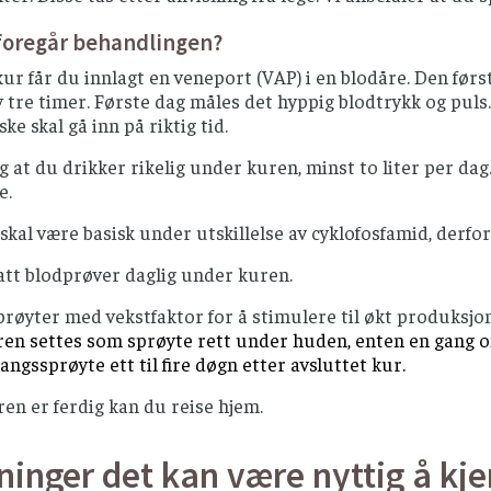
foregår behandlingen?
kur får du innlagt en veneport (VAP) i en blodåre.
Den først
 tre timer. Første dag måles det hyppig blodtrykk og puls.
e skal gå inn på riktig tid.
ig at du drikker rikelig under kuren, minst to liter per 
e.
skal være basisk under utskillelse av cyklofosfamid, derfor
 tatt blodprøver daglig under kuren.
røyter med vekstfaktor for å stimulere til økt produksjo
en settes som sprøyte rett under huden, enten en gang om
ngssprøyte ett til fire døgn etter avsluttet kur.
ren er ferdig kan du reise hjem.
ninger det kan være nyttig å kje