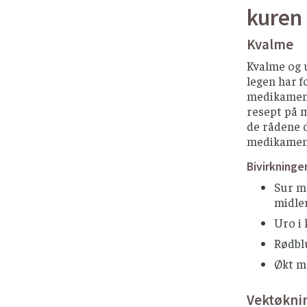
kuren
Kvalme
Kvalme og 
legen har f
medikament
resept på m
de rådene d
medikamen
Bivirkninge
Sur m
midle
Uro i
Rødblu
Økt ma
Vektøkni