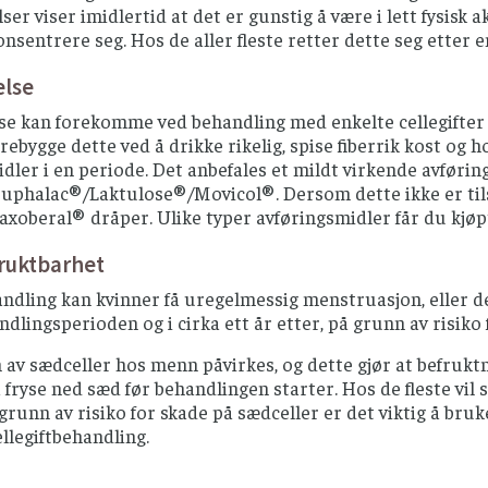
er viser imidlertid at det er gunstig å være i lett fysis
konsentrere seg. Hos de aller fleste retter dette seg etter 
else
se kan forekomme ved behandling med enkelte cellegifter
rebygge dette ved å drikke rikelig, spise fiberrik kost og ho
dler i en periode. Det anbefales et mildt virkende avføri
uphalac®/Laktulose®/Movicol®. Dersom dette ikke er tilst
xoberal® dråper. Ulike typer avføringsmidler får du kjøp
ruktbarhet
dling kan kvinner få uregelmessig menstruasjon, eller de
ndlingsperioden og i cirka ett år etter, på grunn av risik
av sædceller hos menn påvirkes, og dette gjør at befruktni
 fryse ned sæd før behandlingen starter. Hos de fleste vi
grunn av risiko for skade på sædceller er det viktig å bru
ellegiftbehandling.