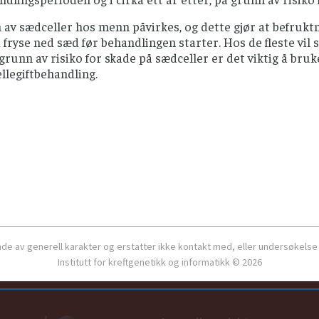
av sædceller hos menn påvirkes, og dette gjør at befruktni
 fryse ned sæd før behandlingen starter. Hos de fleste vi
grunn av risiko for skade på sædceller er det viktig å bru
ellegiftbehandling.
ende av generell karakter og erstatter ikke kontakt med, eller undersøkelse
Institutt for kreftgenetikk og informatikk © 2026