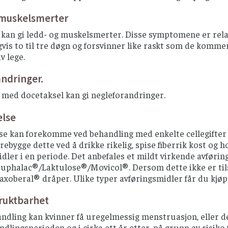
 muskelsmerter
kan gi ledd- og muskelsmerter. Disse symptomene er relati
gvis to til tre døgn og forsvinner like raskt som de komm
v lege.
ndringer.
 med docetaksel kan gi negleforandringer.
else
se kan forekomme ved behandling med enkelte cellegifter
rebygge dette ved å drikke rikelig, spise fiberrik kost og ho
dler i en periode. Det anbefales et mildt virkende avføri
uphalac®/Laktulose®/Movicol®. Dersom dette ikke er tilst
xoberal® dråper. Ulike typer avføringsmidler får du kjøp
ruktbarhet
dling kan kvinner få uregelmessig menstruasjon, eller de
ndlingsperioden og i cirka ett år etter, på grunn av risik