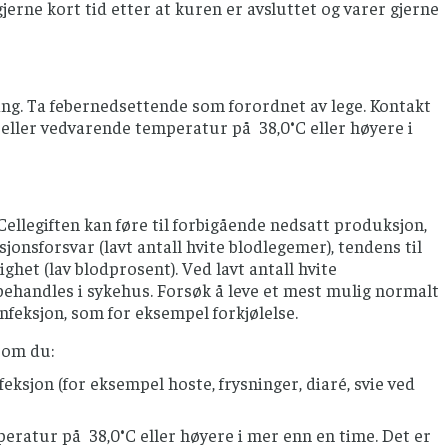
gjerne kort tid etter at kuren er avsluttet og varer gjerne
ng. Ta febernedsettende som forordnet av lege. Kontakt
g eller vedvarende temperatur på 38,0°C eller høyere i
llegiften kan føre til forbigående nedsatt produksjon,
jonsforsvar (lavt antall hvite blodlegemer), tendens til
ghet (lav blodprosent). Ved lavt antall hvite
 behandles i sykehus. Forsøk å leve et mest mulig normalt
feksjon, som for eksempel forkjølelse.
som du:
eksjon (for eksempel hoste, frysninger, diaré, svie ved
peratur på 38,0°C eller høyere i mer enn en time. Det er