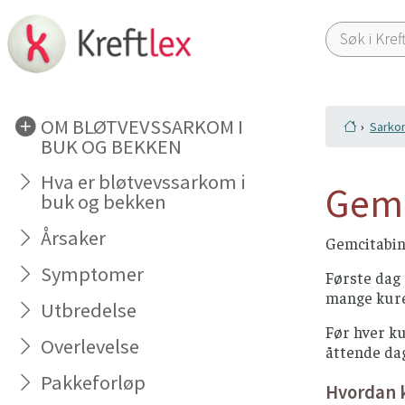
OM BLØTVEVSSARKOM I
Sarko
BUK OG BEKKEN
Hva er bløtvevssarkom i
Gemc
buk og bekken
Årsaker
Gemcitabin
Symptomer
Første dag 
mange kure
Utbredelse
Før hver ku
Overlevelse
åttende dag
Pakkeforløp
Hvordan 