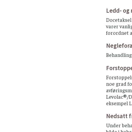
Ledd- og
Docetaksel 
varer vanli
forordnet a
Neglefora
Behandling
Forstopp
Forstoppel
noe grad fo
avføringsmi
Levolac®/D
eksempel La
Nedsatt f
Under behan
både i beha