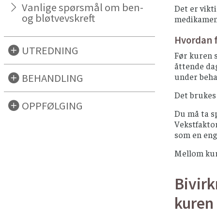
Vanlige spørsmål om ben-
Det er vikt
og bløtvevskreft
medikamente
Hvordan 
UTREDNING
Før kuren s
åttende dag
BEHANDLING
under beha
Det brukes 
OPPFØLGING
Du må ta sp
Vekstfaktor
som en enga
Mellom kur
Bivirk
kuren