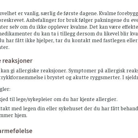
uvelhet er vanlig, særlig de første dagene. Kvalme foreb
oreskrevet. Anbefalinger for bruk følger pakningene du e
er selv om du ikke opplever kvalme. Det kan være effekte
edikamenter du kan ta i tillegg dersom du likevel blir kv
u har fått ikke hjelper, tar du kontakt med fastlegen elle
ter.
e reaksjoner
kan gi allergiske reaksjoner. Symptomer på allergisk reaks
trykkfornemmelse i brystet og akutte ryggsmerter. I sjeldne
gler:
kjed til lege/sykepleier om du har kjente allergier.
takt med legen din eller sykehuset der du har fått behandli
mmer hjem.
rmefølelse