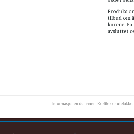
Produksjon 
tilbud om å
kurene. På 
avsluttet c
Informasjonen du finner i Kreftlex er utelukk