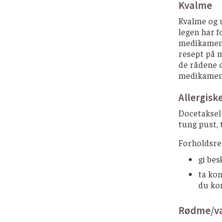
Kvalme
Kvalme og 
legen har f
medikament
resept på m
de rådene d
medikamen
Allergisk
Docetaksel 
tung pust, 
Forholdsre
gi bes
ta kon
du ko
Rødme/va