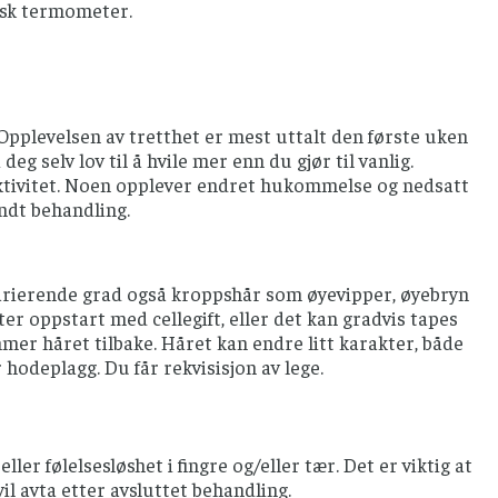
isk termometer.
 Opplevelsen av tretthet er mest uttalt den første uken
deg selv lov til å hvile mer enn du gjør til vanlig.
k aktivitet. Noen opplever endret hukommelse og nedsatt
endt behandling.
varierende grad også kroppshår som øyevipper, øyebryn
tter oppstart med cellegift, eller det kan gradvis tapes
mmer håret tilbake. Håret kan endre litt karakter, både
 hodeplagg. Du får rekvisisjon av lege.
er følelsesløshet i fingre og/eller tær. Det er viktig at
il avta etter avsluttet behandling.