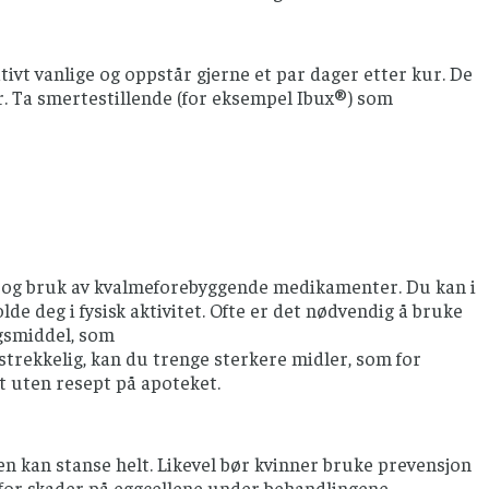
vt vanlige og oppstår gjerne et par dager etter kur. De
er. Ta smertestillende (for eksempel Ibux®) som
 og bruk av kvalmeforebyggende medikamenter. Du kan i
lde deg i fysisk aktivitet. Ofte er det nødvendig å bruke
ngsmiddel, som
rekkelig, kan du trenge sterkere midler, som for
t uten resept på apoteket.
n kan stanse helt. Likevel bør kvinner bruke prevensjon
o for skader på eggcellene under behandlingene.