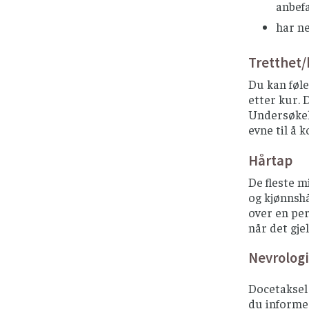
anbef
har ne
Tretthet
Du kan føle
etter kur. D
Undersøkels
evne til å 
Hårtap
De fleste m
og kjønnshå
over en per
når det gje
Nevrolog
Docetaksel 
du informer