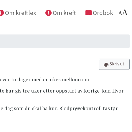
Om kreftlex
Om kreft
Ordbok
Skriv ut
s over to dager med en ukes mellomrom.
ste kur gis tre uker etter oppstart av forrige kur. Hvor
e dag som du skal ha kur. Blodprøvekontroll tas før