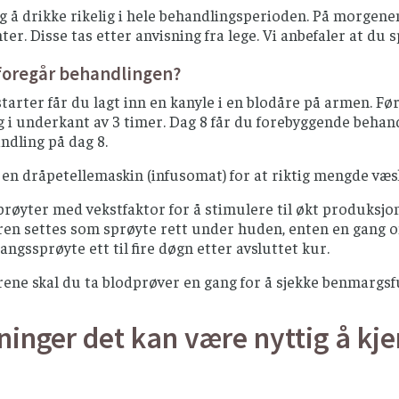
ig å drikke rikelig i hele behandlingsperioden. På morge
r. Disse tas etter anvisning fra lege. Vi anbefaler at du s
foregår behandlingen?
tarter får du lagt inn en kanyle i en blodåre på armen. F
 i underkant av 3 timer. Dag 8 får du forebyggende behand
ndling på dag 8.
en dråpetellemaskin (infusomat) for at riktig mengde væske
røyter med vekstfaktor for å stimulere til økt produksjo
en settes som sprøyte rett under huden, enten en gang om
ngssprøyte ett til fire døgn etter avsluttet kur.
ene skal du ta blodprøver en gang for å sjekke benmargsf
ninger det kan være nyttig å kje