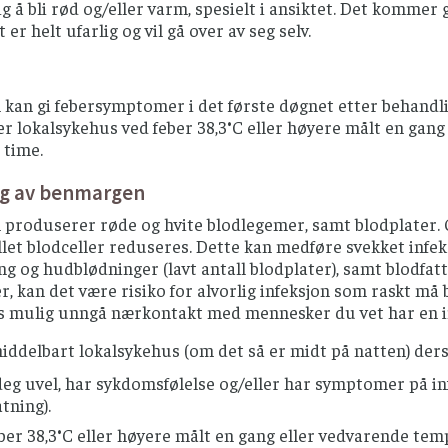
ig å bli rød og/eller varm, spesielt i ansiktet. Det kommer 
 er helt ufarlig og vil gå over av seg selv.
kan gi febersymptomer i det første døgnet etter behandli
ler lokalsykehus ved feber 38,3°C eller høyere målt en gan
 time.
ng av benmargen
roduserer røde og hvite blodlegemer, samt blodplater. Ce
allet blodceller reduseres. Dette kan medføre svekket infeks
g og hudblødninger (lavt antall blodplater), samt blodfatti
, kan det være risiko for alvorlig infeksjon som raskt må
is mulig unngå nærkontakt med mennesker du vet har en in
iddelbart lokalsykehus (om det så er midt på natten) der
deg uvel, har sykdomsfølelse og/eller har symptomer på inf
tning).
ber 38,3°C eller høyere målt en gang eller vedvarende tem