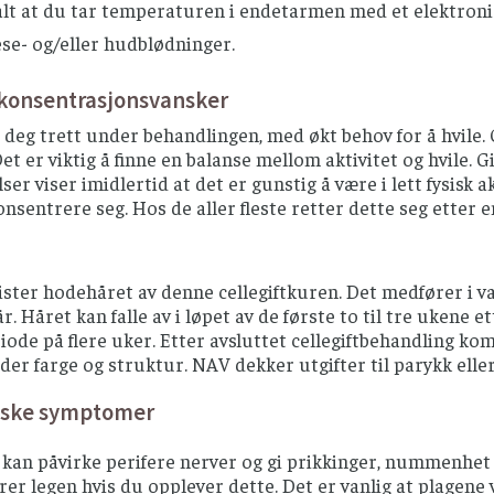
alt at du tar temperaturen i endetarmen med et elektron
se- og/eller hudblødninger.
/konsentrasjonsvansker
 deg trett under behandlingen, med økt behov for å hvile.
et er viktig å finne en balanse mellom aktivitet og hvile. Gi 
er viser imidlertid at det er gunstig å være i lett fysis
konsentrere seg. Hos de aller fleste retter dette seg etter 
ister hodehåret av denne cellegiftkuren. Det medfører i 
r. Håret kan falle av i løpet av de første to til tre ukene e
iode på flere uker. Etter avsluttet cellegiftbehandling ko
lder farge og struktur. NAV dekker utgifter til parykk eller
iske symptomer
kan påvirke perifere nerver og gi prikkinger, nummenhet ell
er legen hvis du opplever dette. Det er vanlig at plagene v