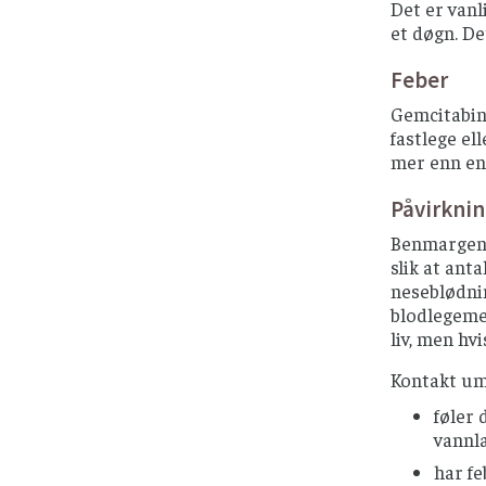
Det er vanl
et døgn. Det
Feber
Gemcitabin 
fastlege el
mer enn en
Påvirkni
Benmargen p
slik at ant
neseblødnin
blodlegemer
liv, men hv
Kontakt um
føler 
vannla
har fe