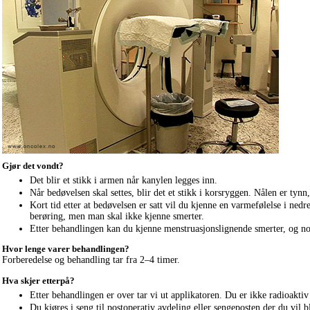
Gjør det vondt?
Det blir et stikk i armen når kanylen legges inn.
Når bedøvelsen skal settes, blir det et stikk i korsryggen. Nålen er tynn
Kort tid etter at bedøvelsen er satt vil du kjenne en varmefølelse i ned
berøring, men man skal ikke kjenne smerter.
Etter behandlingen kan du kjenne menstruasjonslignende smerter, og noe
Hvor lenge varer behandlingen?
Forberedelse og behandling tar fra 2–4 timer.
Hva skjer etterpå?
Etter behandlingen er over tar vi ut applikatoren. Du er ikke radioaktiv e
Du kjøres i seng til postoperativ avdeling eller sengeposten der du vil b