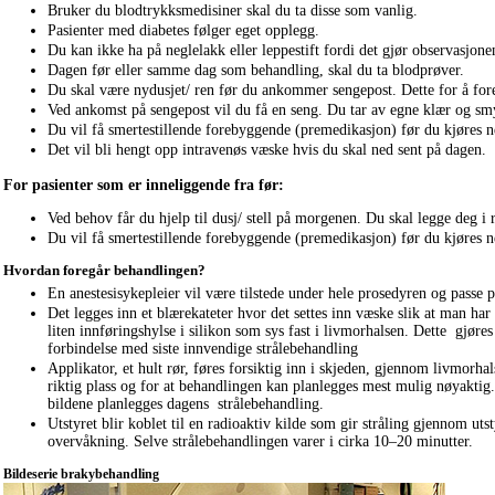
Bruker du blodtrykksmedisiner skal du ta disse som vanlig.
Pasienter med diabetes følger eget opplegg.
Du kan ikke ha på neglelakk eller leppestift fordi det gjør observasjon
Dagen før eller samme dag som behandling, skal du ta blodprøver.
Du skal være nydusjet/ ren før du ankommer sengepost. Dette for å fore
Ved ankomst på sengepost vil du få en seng. Du tar av egne klær og smy
Du vil få smertestillende forebyggende (premedikasjon) før du kjøres n
Det vil bli hengt opp intravenøs væske hvis du skal ned sent på dagen.
For pasienter som er inneliggende fra før:
Ved behov får du hjelp til dusj/ stell på morgenen. Du skal legge deg i
Du vil få smertestillende forebyggende (premedikasjon) før du kjøres n
Hvordan foregår behandlingen?
En anestesisykepleier vil være tilstede under hele prosedyren og passe p
Det legges inn et blærekateter hvor det settes inn væske slik at man har
liten innføringshylse i silikon som sys fast i livmorhalsen. Dette gjøres f
forbindelse med siste innvendige strålebehandling
Applikator, et hult rør, føres forsiktig inn i skjeden, gjennom livmorha
riktig plass og for at behandlingen kan planlegges mest mulig nøyaktig. 
bildene planlegges dagens strålebehandling.
Utstyret blir koblet til en radioaktiv kilde som gir stråling gjennom ut
overvåkning. Selve strålebehandlingen varer i cirka 10–20 minutter.
Bildeserie brakybehandling