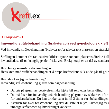
Utskriftsdato ()
Innvendig strålebehandling (brakyterapi) ved gynekologisk kreft
Ved innvendig strålebehandling (brakyterapi/brachyterapi) plasseres en strålekil
Strålingen kommer fra radioaktive kilder i tynne rør som plasseres direkte i ell
lav stråledose til omkringliggende, friskt vev. Brakyterapi er en del av standar
Hvorfor gjennomføres behandlingen?
Hensikten med strålebehandlingen er å drepe kreftcellene slik at de går til grun
Hvordan kan jeg forberede meg?
Innvendig strålebehandling gjøres som dagbehandling.
Du bør på grunn av bedøvelsen ikke kjøre bil selv etter behandling.
Du må faste før innvendig strålebehandling på grunn av sikkerhet i forb
før undersøkelsen. Du kan drikke vann inntil 2 timer før behandlingen. P
Kvelden før hver brakybehandling skal du sette et Klyx, uavhengig av o
unødige stråledoser og bivirkninger av dette.