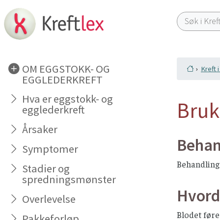
OM EGGSTOKK- OG
Kreft 
EGGLEDERKREFT
Hva er eggstokk- og
Bruk
egglederkreft
Årsaker
Behand
Symptomer
Behandling 
Stadier og
spredningsmønster
Hvord
Overlevelse
Blodet føre
Pakkeforløp