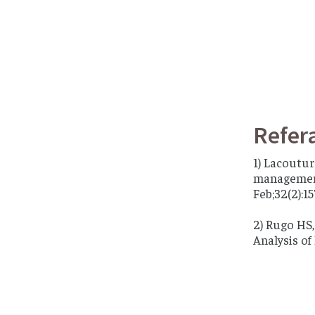
Refer
1) Lacoutur
management 
Feb;32(2):15
2) Rugo HS
Analysis of