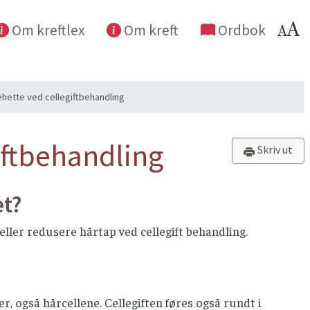
Om kreftlex
Om kreft
Ordbok
ehette ved cellegiftbehandling
iftbehandling
Skriv ut
et?
ller redusere hårtap ved cellegift behandling.
r, også hårcellene. Cellegiften føres også rundt i