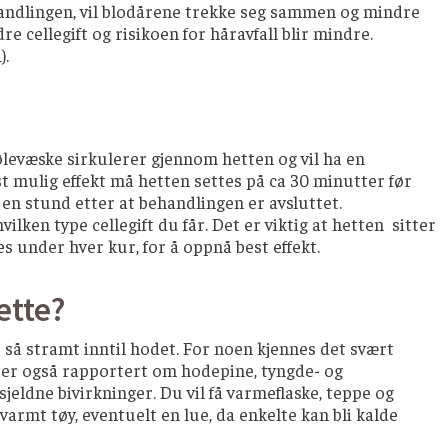
handlingen, vil blodårene trekke seg sammen og mindre
e cellegift og risikoen for håravfall blir mindre.
).
Kjølevæske sirkulerer gjennom hetten og vil ha en
 mulig effekt må hetten settes på ca 30 minutter før
g en stund etter at behandlingen er avsluttet.
ilken type cellegift du får. Det er viktig at hetten sitter
s under hver kur, for å oppnå best effekt.
ette?
r så stramt inntil hodet. For noen kjennes det svært
et er også rapportert om hodepine, tyngde- og
jeldne bivirkninger. Du vil få varmeflaske, teppe og
armt tøy, eventuelt en lue, da enkelte kan bli kalde