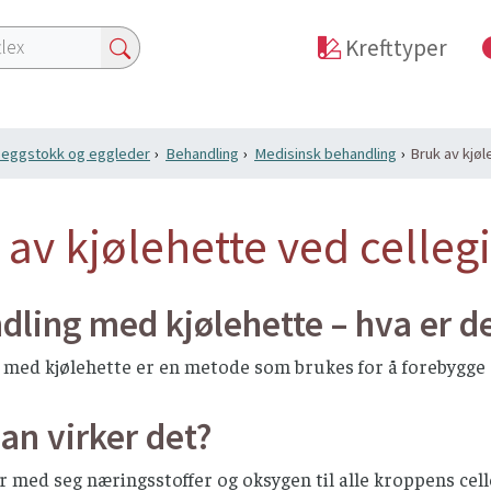
Krefttyper
i eggstokk og eggleder
Behandling
Medisinsk behandling
Bruk av kjøl
 av kjølehette ved celleg
ling med kjølehette – hva er d
med kjølehette er en metode som brukes for å forebygge e
an virker det?
r med seg næringsstoffer og oksygen til alle kroppens celle