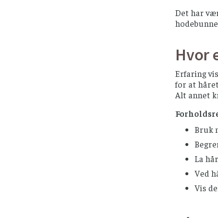
Det har vær
hodebunnen.
Hvor e
Erfaring vi
for at håre
Alt annet k
Forholdsre
Bruk 
Begren
La hår
Ved h
Vis d