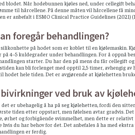
d blodet. Når hodebunnen kjøles ned, under cellegift be
rømme til hårcellene. På denne måten vil hårcellene få mindr
n er anbefalt i ESMO Clinical Practice Guidelines (2021) (1
an foregår behandlingen?
n silikonhette på hodet som er koblet til en kjølemaskin. 
 på 4–5 kuldegrader under behandlingen. For å oppnå best
ehandlingen starter. Du har den på mens du får cellegift o
tiden kan bli forlenget med opptil 2,5 timer, avhengig av hv
il hodet hele tiden. Det er avgjørende at kjølehetten bruke
 bivirkninger ved bruk av kjøleh
det er ubehagelig å ha på seg kjølehetten, fordi den sitte
ørste tiden etter oppstart, men følelsen avtar gradvis. D
e, ørhet og forbigående svimmelhet, men dette er relativt s
 hvis du har behov for det. Det anbefales å ha med ekstra v
handlingen er ferdig.