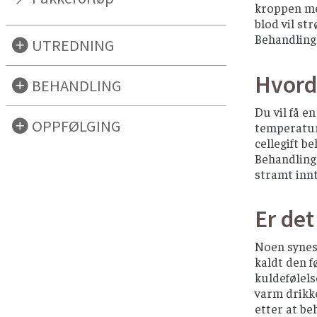
kroppen me
blod vil st
Behandlinge
UTREDNING
Hvord
BEHANDLING
Du vil få e
OPPFØLGING
temperatur
cellegift b
Behandlings
stramt innt
Er det
Noen synes 
kaldt den f
kuldefølels
varm drikke
etter at be