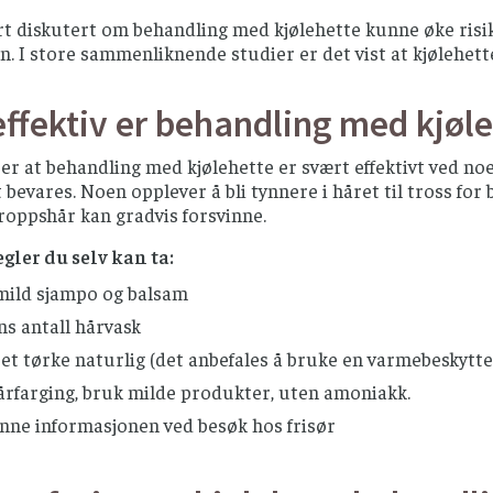
t diskutert om behandling med kjølehette kunne øke risik
 I store sammenliknende studier er det vist at kjølehette 
ffektiv er behandling med kjøl
ser at behandling med kjølehette er svært effektivt ved no
t bevares. Noen opplever å bli tynnere i håret til tross fo
roppshår kan gradvis forsvinne.
gler du selv kan ta:
mild sjampo og balsam
s antall hårvask
et tørke naturlig (det anbefales å bruke en varmebeskytte
årfarging, bruk milde produkter, uten amoniakk.
enne informasjonen ved besøk hos frisør