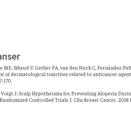
anser
e ME, Sibaud V, Gerber PA, van den Hurk C, Fernández-Peña
of dermatological toxicities related to anticancer agent
7-170.
, Voigt J; Scalp Hypothermia for Preventing Alopecia Dur
 Randomized Controlled Trials J. Clin Breast Cancer. 2018 Fe