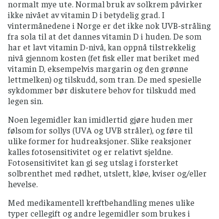
normalt mye ute. Normal bruk av solkrem påvirker
ikke nivået av vitamin D i betydelig grad. I
vintermånedene i Norge er det ikke nok UVB-stråling
fra sola til at det dannes vitamin D i huden. De som
har et lavt vitamin D-nivå, kan oppnå tilstrekkelig
nivå gjennom kosten (fet fisk eller mat beriket med
vitamin D, eksempelvis margarin og den grønne
lettmelken) og tilskudd, som tran. De med spesielle
sykdommer bør diskutere behov for tilskudd med
legen sin.
Noen legemidler kan imidlertid gjøre huden mer
følsom for sollys (UVA og UVB stråler), og føre til
ulike former for hudreaksjoner. Slike reaksjoner
kalles fotosensitivitet og er relativt sjeldne.
Fotosensitivitet kan gi seg utslag i forsterket
solbrenthet med rødhet, utslett, kløe, kviser og/eller
hevelse.
Med medikamentell kreftbehandling menes ulike
typer cellegift og andre legemidler som brukes i