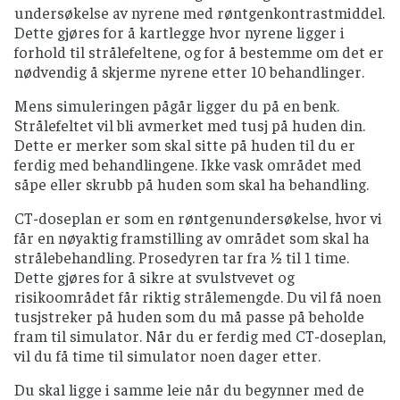
undersøkelse av nyrene med røntgenkontrastmiddel.
Dette gjøres for å kartlegge hvor nyrene ligger i
forhold til strålefeltene, og for å bestemme om det er
nødvendig å skjerme nyrene etter 10 behandlinger.
Mens simuleringen pågår ligger du på en benk.
Strålefeltet vil bli avmerket med tusj på huden din.
Dette er merker som skal sitte på huden til du er
ferdig med behandlingene. Ikke vask området med
såpe eller skrubb på huden som skal ha behandling.
CT-doseplan er som en røntgenundersøkelse, hvor vi
får en nøyaktig framstilling av området som skal ha
strålebehandling. Prosedyren tar fra ½ til 1 time.
Dette gjøres for å sikre at svulstvevet og
risikoområdet får riktig strålemengde. Du vil få noen
tusjstreker på huden som du må passe på beholde
fram til simulator. Når du er ferdig med CT-doseplan,
vil du få time til simulator noen dager etter.
Du skal ligge i samme leie når du begynner med de