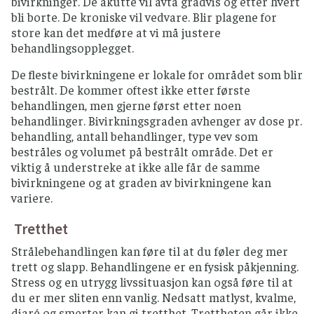
bivirkninger. De akutte vil avta gradvis og etter hvert
bli borte. De kroniske vil vedvare. Blir plagene for
store kan det medføre at vi må justere
behandlingsopplegget.
De fleste bivirkningene er lokale for området som blir
bestrålt. De kommer oftest ikke etter første
behandlingen, men gjerne først etter noen
behandlinger. Bivirkningsgraden avhenger av dose pr.
behandling, antall behandlinger, type vev som
bestråles og volumet på bestrålt område. Det er
viktig å understreke at ikke alle får de samme
bivirkningene og at graden av bivirkningene kan
variere.
Tretthet
Strålebehandlingen kan føre til at du føler deg mer
trett og slapp. Behandlingene er en fysisk påkjenning.
Stress og en utrygg livssituasjon kan også føre til at
du er mer sliten enn vanlig. Nedsatt matlyst, kvalme,
diaré og smerter kan gi tretthet. Trettheten går ikke