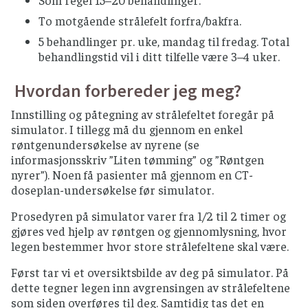
Som regel 15–20 behandlinger.
To motgående strålefelt forfra/bakfra.
5 behandlinger pr. uke, mandag til fredag. Total
behandlingstid vil i ditt tilfelle være 3–4 uker.
Hvordan forbereder jeg meg?
Innstilling og påtegning av strålefeltet foregår på
simulator. I tillegg må du gjennom en enkel
røntgenundersøkelse av nyrene (se
informasjonsskriv ”Liten tømming” og ”Røntgen
nyrer”). Noen få pasienter må gjennom en CT-
doseplan-undersøkelse før simulator.
Prosedyren på simulator varer fra 1/2 til 2 timer og
gjøres ved hjelp av røntgen og gjennomlysning, hvor
legen bestemmer hvor store strålefeltene skal være.
Først tar vi et oversiktsbilde av deg på simulator. På
dette tegner legen inn avgrensingen av strålefeltene
som siden overføres til deg. Samtidig tas det en