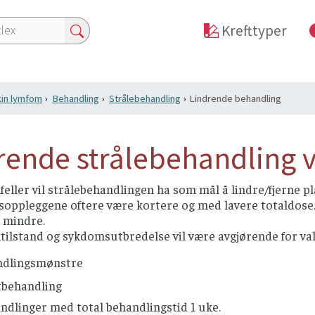
Krefttyper
in lymfom
Behandling
Strålebehandling
Lindrende behandling
rende strålebehandling v
ilfeller vil strålebehandlingen ha som mål å lindre/fjerne p
oppleggene oftere være kortere og med lavere totaldose. 
 mindre.
ilstand og sykdomsutbredelse vil være avgjørende for val
ndlingsmønstre
tbehandling
ndlinger med total behandlingstid 1 uke.