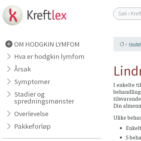
OM HODGKIN LYMFOM
Hodgk
Hva er hodgkin lymfom
Lind
Årsak
Symptomer
I enkelte t
behandlings
Stadier og
tilsvarende
spredningsmønster
Din almennt
Overlevelse
Ulike beha
Pakkeforløp
Enkel
5 beha