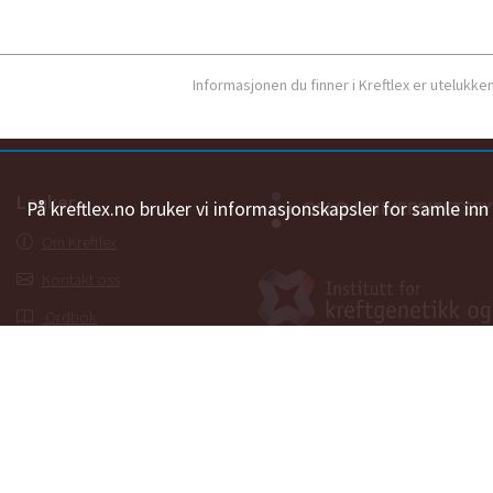
Informasjonen du finner i Kreftlex er utelukk
Lenker
På kreftlex.no bruker vi informasjonskapsler for samle in
Om Kreftlex
Kontakt oss
Ordbok
Personvernerklæring