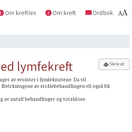
Om kreftlex
Om kreft
Ordbok
ed lymfekreft
Skriv ut
lager av svulster i lymfeknutene. Da vil
Bivirkningene av strålebehandlingen vil også bli
g av antall behandlinger og totaldose.