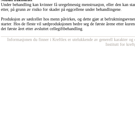
Nedsatt fruktbarhet
Under behandling kan kvinner få uregelmessig menstruasjon, eller den kan stan
etter, på grunn av risiko for skader på eggcellene under behandlingene.
Produksjon av sædceller hos menn påvirkes, og dette gjør at befruktningsevnen 
starter. Hos de fleste vil sædproduksjonen bedre seg de første årene etter kure
det første året etter avsluttet cellegiftbehandling.
Informasjonen du finner i Kreftlex er utelukkende av generell karakter og e
Institutt for kre