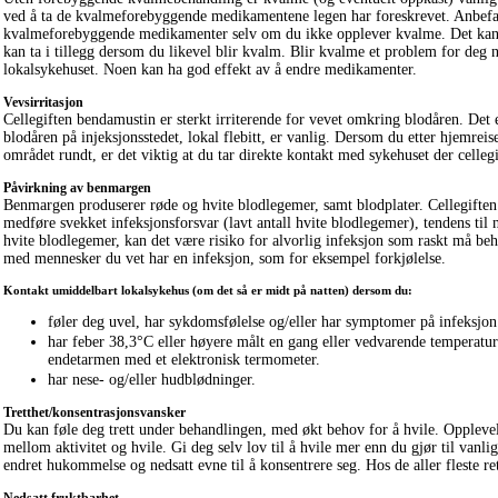
ved å ta de kvalmeforebyggende medikamentene legen har foreskrevet. Anbefali
kvalmeforebyggende medikamenter selv om du ikke opplever kvalme. Det kan v
kan ta i tillegg dersom du likevel blir kvalm. Blir kvalme et problem for deg n
lokalsykehuset. Noen kan ha god effekt av å endre medikamenter.
Vevsirritasjon
Cellegiften bendamustin er sterkt irriterende for vevet omkring blodåren. Det 
blodåren på injeksjonsstedet, lokal flebitt, er vanlig. Dersom du etter hjemrei
området rundt, er det viktig at du tar direkte kontakt med sykehuset der cellegi
Påvirkning av benmargen
Benmargen produserer røde og hvite blodlegemer, samt blodplater. Cellegiften k
medføre svekket infeksjonsforsvar (lavt antall hvite blodlegemer), tendens til 
hvite blodlegemer, kan det være risiko for alvorlig infeksjon som raskt må be
med mennesker du vet har en infeksjon, som for eksempel forkjølelse.
Kontakt umiddelbart lokalsykehus (om det så er midt på natten) dersom du:
føler deg uvel, har sykdomsfølelse og/eller har symptomer på infeksjon 
har feber 38,3°C eller høyere målt en gang eller vedvarende temperatur
endetarmen med et elektronisk termometer.
har nese- og/eller hudblødninger.
Tretthet/konsentrasjonsvansker
Du kan føle deg trett under behandlingen, med økt behov for å hvile. Opplevelse
mellom aktivitet og hvile. Gi deg selv lov til å hvile mer enn du gjør til vanlig
endret hukommelse og nedsatt evne til å konsentrere seg. Hos de aller fleste ret