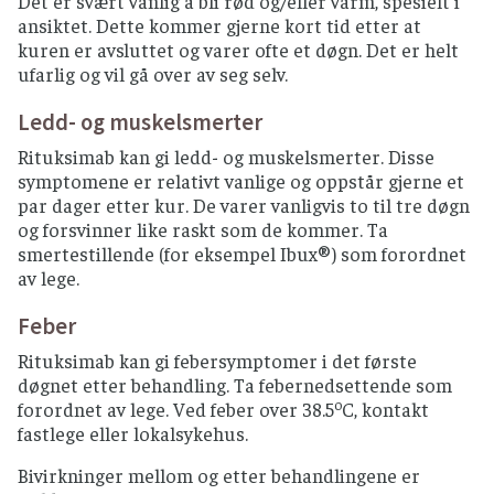
Det er svært vanlig å bli rød og/eller varm, spesielt i
ansiktet. Dette kommer gjerne kort tid etter at
kuren er avsluttet og varer ofte et døgn. Det er helt
ufarlig og vil gå over av seg selv.
Ledd- og muskelsmerter
Rituksimab kan gi ledd- og muskelsmerter. Disse
symptomene er relativt vanlige og oppstår gjerne et
par dager etter kur. De varer vanligvis to til tre døgn
og forsvinner like raskt som de kommer. Ta
smertestillende (for eksempel Ibux®) som forordnet
av lege.
Feber
Rituksimab kan gi febersymptomer i det første
døgnet etter behandling. Ta febernedsettende som
o
forordnet av lege. Ved feber over 38.5
C, kontakt
fastlege eller lokalsykehus.
Bivirkninger mellom og etter behandlingene er