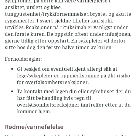
Symptomer på dette kan være varmefølelse i
ansiktet, utslett og kløe,
tungpustenhet/trykkfornemmelse i brystet og akutte
ryggsmerter. I svært sjeldne tilfeller kan sjokk
utvikles. Reaksjoner på rituksimab er vanligst under
den første kuren. De oppstår oftest under infusjonen,
gjerne tidlig etter oppstart. En sykepleier vil derfor
sitte hos deg den første halve timen av kuren.
Forholdsregler:
Gi beskjed om eventuell kjent allergi slik at
lege/sykepleier er oppmerksomme på økt risiko
for overfølsomhetsreaksjoner.
Ta kontakt med legen din eller sykehuset der du
har fått behandling hvis tegn til
overfølsomhetsreaksjoner inntreffer etter at du
kommer hjem.
Rødme/varmefølelse