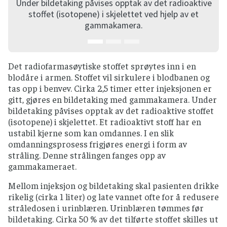
Under bildetaking påvises opptak av det radioaktive
stoffet (isotopene) i skjelettet ved hjelp av et
gammakamera.
Det radiofarmasøytiske stoffet sprøytes inn i en
blodåre i armen. Stoffet vil sirkulere i blodbanen og
tas opp i benvev. Cirka 2,5 timer etter injeksjonen er
gitt, gjøres en bildetaking med gammakamera. Under
bildetaking påvises opptak av det radioaktive stoffet
(isotopene) i skjelettet. Et radioaktivt stoff har en
ustabil kjerne som kan omdannes. I en slik
omdanningsprosess frigjøres energi i form av
stråling. Denne strålingen fanges opp av
gammakameraet.
Mellom injeksjon og bildetaking skal pasienten drikke
rikelig (cirka 1 liter) og late vannet ofte for å redusere
stråledosen i urinblæren. Urinblæren tømmes før
bildetaking. Cirka 50 % av det tilførte stoffet skilles ut