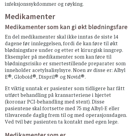
infeksjonssykdommer og røyking.
Medikamenter
Medikamenter som kan gi økt blødningsfare
En del medikamenter skal ikke inntas de siste 14
dagene før innleggelsen, fordi de kan føre til økt
blødningsfare under og etter et kirurgisk inngrep.
Eksempler på medikamenter som kan føre til
blødningsrisiko er smertestillende preparater som
inneholder acetylsalisylsyre. Noen av disse er: Albyl
E®, Globoid®, Dispril® og Novid®.
Et viktig unntak er pasienter som tidligere har fått
utført behandling på kransarteriene i hjertet
(koronar PCI-behandling med stent). Disse
pasientene skal fortsette med 75 mg Albyl-E eller
tilsvarende daglig frem til og med operasjonsdagen.
Ved tvil bør pasienten ta kontakt med egen lege.
Medikamenter som er