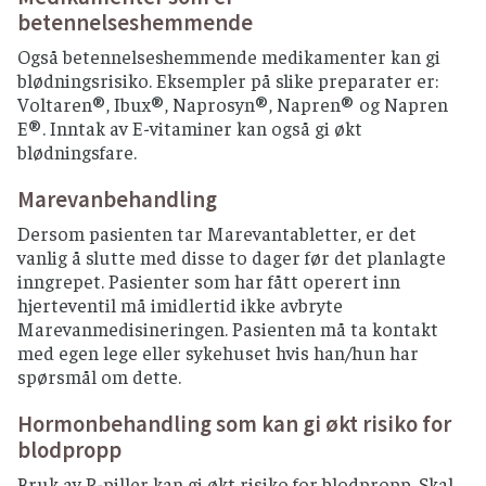
betennelseshemmende
Også betennelseshemmende medikamenter kan gi
blødningsrisiko. Eksempler på slike preparater er:
Voltaren®, Ibux®, Naprosyn®, Napren® og Napren
E®. Inntak av E-vitaminer kan også gi økt
blødningsfare.
Marevanbehandling
Dersom pasienten tar Marevantabletter, er det
vanlig å slutte med disse to dager før det planlagte
inngrepet. Pasienter som har fått operert inn
hjerteventil må imidlertid ikke avbryte
Marevanmedisineringen. Pasienten må ta kontakt
med egen lege eller sykehuset hvis han/hun har
spørsmål om dette.
Hormonbehandling som kan gi økt risiko for
blodpropp
Bruk av P-piller kan gi økt risiko for blodpropp. Skal