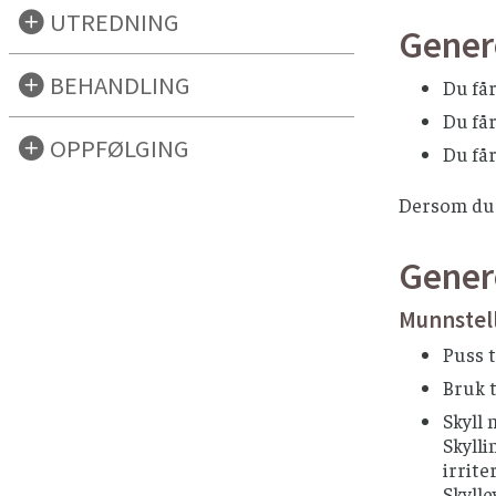
UTREDNING
Genere
BEHANDLING
Du får
Du få
OPPFØLGING
Du få
Dersom du i
Genere
Munnstel
Puss 
Bruk 
Skyll 
Skylli
irrite
Skylle