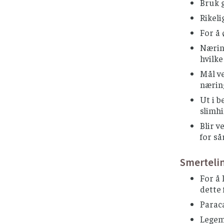
Bruk 
Rikeli
For å 
Næring
hvilk
Mål ve
nærin
Ut i b
slimhi
Blir v
for så
Smerteli
For å 
dette 
Paraca
Legemi