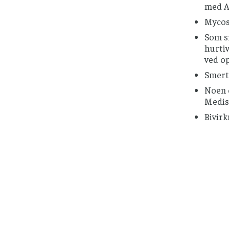
med An
Mycos
Som s
hurtiv
ved op
Smert
Noen e
Medisi
Bivirk