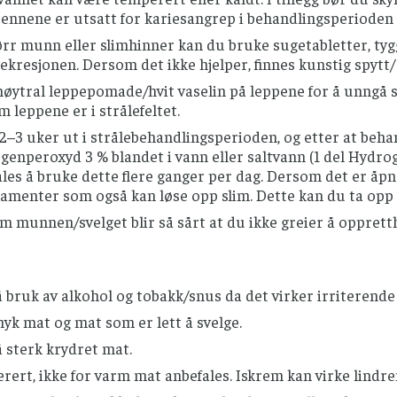
tennene er utsatt for kariesangrep i behandlingsperioden 
ørr munn eller slimhinner kan du bruke sugetabletter, t
ekresjonen. Dersom det ikke hjelper, finnes kunstig spytt
nøytral leppepomade/hvit vaselin på leppene for å unngå 
 leppene er i strålefeltet.
2–3 uker ut i strålebehandlingsperioden, og etter at behan
enperoxyd 3 % blandet i vann eller saltvann (1 del Hydrog
les å bruke dette flere ganger per dag. Dersom det er åp
amenter som også kan løse opp slim. Dette kan du ta opp 
 munnen/svelget blir så sårt at du ikke greier å oppretth
bruk av alkohol og tobakk/snus da det virker irriterende
yk mat og mat som er lett å svelge.
 sterk krydret mat.
ert, ikke for varm mat anbefales. Iskrem kan virke lindre