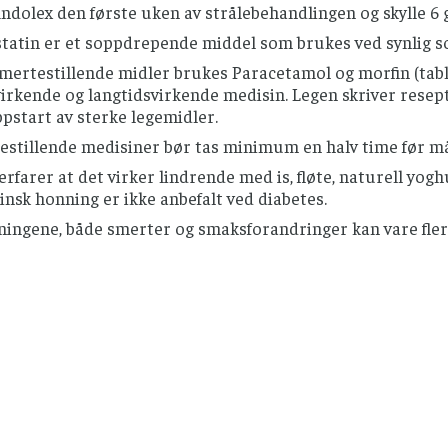
dolex den første uken av strålebehandlingen og skylle 6 
tatin er et soppdrepende middel som brukes ved synlig s
mertestillende midler brukes Paracetamol og morfin (tabl
irkende og langtidsvirkende medisin. Legen skriver resep
pstart av sterke legemidler.
estillende medisiner bør tas minimum en halv time før må
rfarer at det virker lindrende med is, fløte, naturell yogh
nsk honning er ikke anbefalt ved diabetes.
ningene, både smerter og smaksforandringer kan vare flere