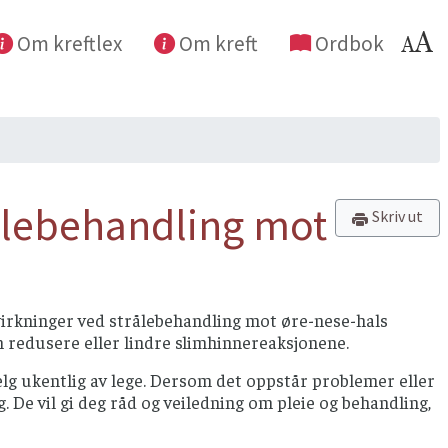
Om kreftlex
Om kreft
Ordbok
ålebehandling mot
Skriv ut
ivirkninger ved strålebehandling mot øre-nese-hals
n redusere eller lindre slimhinnereaksjonene.
lg ukentlig av lege. Dersom det oppstår problemer eller
De vil gi deg råd og veiledning om pleie og behandling,