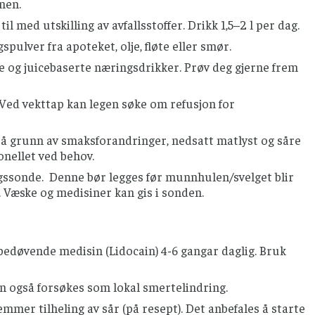
nnen.
il med utskilling av avfallsstoffer. Drikk 1,5–2 l per dag.
lver fra apoteket, olje, fløte eller smør.
 og juicebaserte næringsdrikker. Prøv deg gjerne frem
Ved vekttap kan legen søke om refusjon for
 på grunn av smaksforandringer, nedsatt matlyst og såre
onellet ved behov.
ringssonde. Denne bør legges før munnhulen/svelget blir
. Væske og medisiner kan gis i sonden.
bedøvende medisin (Lidocain) 4-6 gangar daglig. Bruk
an også forsøkes som lokal smertelindring.
er tilheling av sår (på resept). Det anbefales å starte