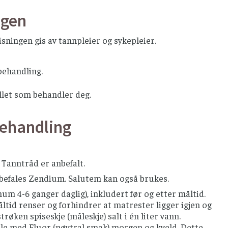
ngen
sningen gis av tannpleier og sykepleier.
behandling.
llet som behandler deg.
behandling
Tanntråd er anbefalt.
nbefales Zendium. Salutem kan også brukes.
um 4-6 ganger daglig), inkludert før og etter måltid.
måltid renser og forhindrer at matrester ligger igjen og
røken spiseskje (måleskje) salt i én liter vann.
ylle med Fluor (nøytral smak) morgen og kveld. Dette