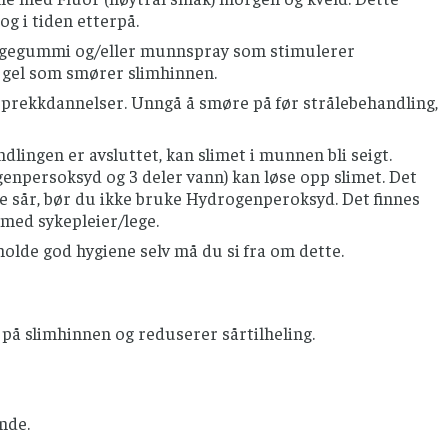
og i tiden etterpå.
yggegummi og/eller munnspray som stimulerer
/ gel som smører slimhinnen.
sprekkdannelser. Unngå å smøre på før strålebehandling,
dlingen er avsluttet, kan slimet i munnen bli seigt.
enpersoksyd og 3 deler vann) kan løse opp slimet. Det
ne sår, bør du ikke bruke Hydrogenperoksyd. Det finnes
med sykepleier/lege.
olde god hygiene selv må du si fra om dette.
 på slimhinnen og reduserer sårtilheling.
nde.