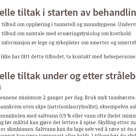
lle tiltak i starten av behandli
 tilbud om opplæring i tannstell og munnhygiene. Undervi
r tilbud om samtale med ernæringsfysiolog om kosthold.
r informasjon av lege og sykepleier om smerter og smerte
kke har fått dette tilbudet, ta kontakt med helsepersone
lle tiltak under og etter stråle
l
tennene minimum 2 ganger per dag. Bruk myk tannbørste. 
tannkrem uten såpe (natriumlaurylsulfat), eksempelvis a
munnhulen med saltvann 0,9 % eller vann ofte (helst minim
ng før måltid kan gjøre det lettere å spise. Skylling etter 
rer slimhinnen. Saltvann kan du lage selv ved å røre ut én st
vannet kan være temperert eller kaldt. I tillegg bør du sk