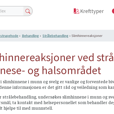
Krefttyper
i strupehode
Behandling
Strålebehandling
Slimhinnereaksjoner
hinnereaksjoner ved str
-nese- og halsområdet
i slimhinnene i munn og svelg er vanlige og forventede b
denne informasjonen er det gitt råd og veiledning som ka
r strålebehandling, undersøkes slimhinnene i munn og sve
smål, ta kontakt med helsepersonellet som behandler deg. 
t hjelpe til med munnstell.