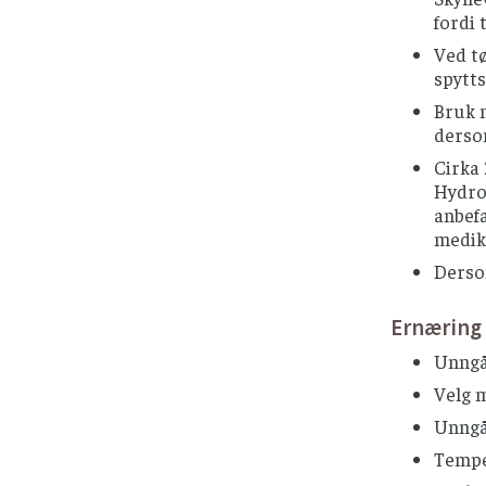
fordi 
Ved t
spytts
Bruk 
dersom
Cirka 
Hydrog
anbefa
medik
Dersom
Ernæring
Unngå 
Velg m
Unngå
Temper