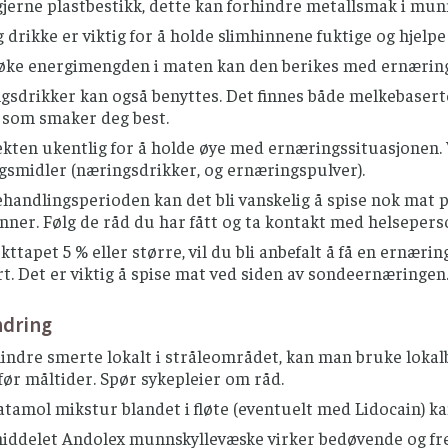
gjerne plastbestikk, dette kan forhindre metallsmak i mu
g drikke er viktig for å holde slimhinnene fuktige og hjelpe t
øke energimengden i maten kan den berikes med ernæringspu
sdrikker kan også benyttes. Det finnes både melkebaserte
e som smaker deg best.
kten ukentlig for å holde øye med ernæringssituasjonen. 
gsmidler (næringsdrikker, og ernæringspulver).
ehandlingsperioden kan det bli vanskelig å spise nok mat
nner. Følg de råd du har fått og ta kontakt med helsepers
ekttapet 5 % eller større, vil du bli anbefalt å få en ernæ
rt. Det er viktig å spise mat ved siden av sondeernæringen
ndring
lindre smerte lokalt i stråleområdet, kan man bruke lokal
før måltider. Spør sykepleier om råd.
tamol mikstur blandet i fløte (eventuelt med Lidocain) k
ddelet Andolex munnskyllevæske virker bedøvende og fremm