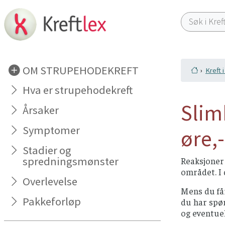
OM STRUPEHODEKREFT
Kreft 
Hva er strupehodekreft
Slim
Årsaker
Symptomer
øre,
Stadier og
spredningsmønster
Reaksjoner 
området. I 
Overlevelse
Mens du få
Pakkeforløp
du har spør
og eventuel