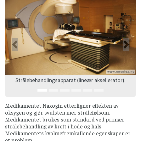
Forrige
Ne
Strålebehandlingsapparat (lineær aksellerator).
Medikamentet Naxogin etterligner effekten av
oksygen og gjør svulsten mer strålefølsom.
Medikamentet brukes som standard ved primær
strålebehandling av kreft i hode og hals.
Medikamentets kvalmefremkallende egenskaper er
et problem.