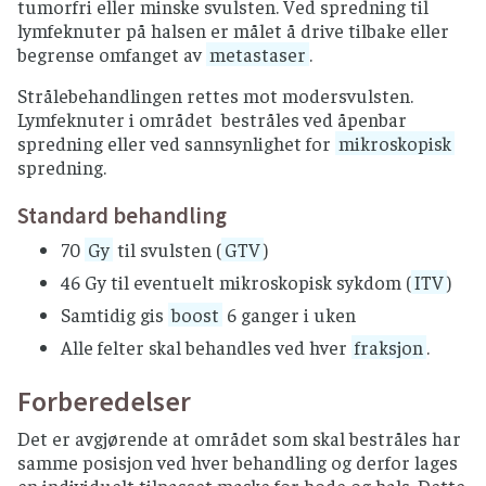
tumorfri eller minske svulsten. Ved spredning til
lymfeknuter på halsen er målet å drive tilbake eller
begrense omfanget av
metastaser
.
Strålebehandlingen rettes mot modersvulsten.
Lymfeknuter i området bestråles ved åpenbar
spredning eller ved sannsynlighet for
mikroskopisk
spredning.
Standard behandling
70
Gy
til svulsten (
GTV
)
46 Gy til eventuelt mikroskopisk sykdom (
ITV
)
Samtidig gis
boost
6 ganger i uken
Alle felter skal behandles ved hver
fraksjon
.
Forberedelser
Det er avgjørende at området som skal bestråles har
samme posisjon ved hver behandling og derfor lages
en individuelt tilpasset maske for hode og hals. Dette