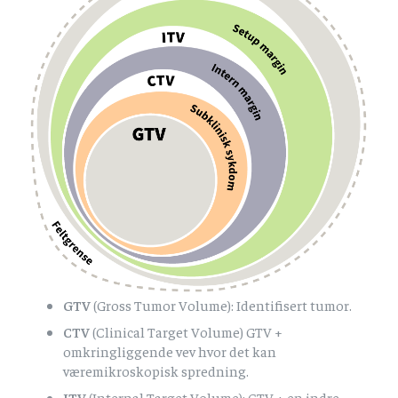
GTV
(Gross Tumor Volume): Identifisert tumor.
CTV
(Clinical Target Volume) GTV +
omkringliggende vev hvor det kan
væremikroskopisk spredning.
ITV
(Internal Target Volume): CTV + en indre