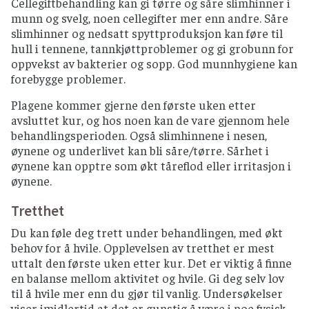
Cellegiftbehandling kan gi tørre og såre slimhinner i
munn og svelg, noen cellegifter mer enn andre. Såre
slimhinner og nedsatt spyttproduksjon kan føre til
hull i tennene, tannkjøttproblemer og gi grobunn for
oppvekst av bakterier og sopp. God munnhygiene kan
forebygge problemer.
Plagene kommer gjerne den første uken etter
avsluttet kur, og hos noen kan de vare gjennom hele
behandlingsperioden. Også slimhinnene i nesen,
øynene og underlivet kan bli såre/tørre. Sårhet i
øynene kan opptre som økt tåreflod eller irritasjon i
øynene.
Tretthet
Du kan føle deg trett under behandlingen, med økt
behov for å hvile. Opplevelsen av tretthet er mest
uttalt den første uken etter kur. Det er viktig å finne
en balanse mellom aktivitet og hvile. Gi deg selv lov
til å hvile mer enn du gjør til vanlig. Undersøkelser
viser imidlertid at det er gunstig å være i noe fysisk