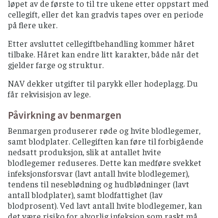
løpet av de første to til tre ukene etter oppstart med
cellegift, eller det kan gradvis tapes over en periode
på flere uker.
Etter avsluttet cellegiftbehandling kommer håret
tilbake. Håret kan endre litt karakter, både når det
gjelder farge og struktur.
NAV dekker utgifter til parykk eller hodeplagg. Du
får rekvisisjon av lege.
Påvirkning av benmargen
Benmargen produserer røde og hvite blodlegemer,
samt blodplater. Cellegiften kan føre til forbigående
nedsatt produksjon, slik at antallet hvite
blodlegemer reduseres. Dette kan medføre svekket
infeksjonsforsvar (lavt antall hvite blodlegemer),
tendens til neseblødning og hudblødninger (lavt
antall blodplater), samt blodfattighet (lav
blodprosent). Ved lavt antall hvite blodlegemer, kan
det være risiko for alvorlig infeksjon som raskt må