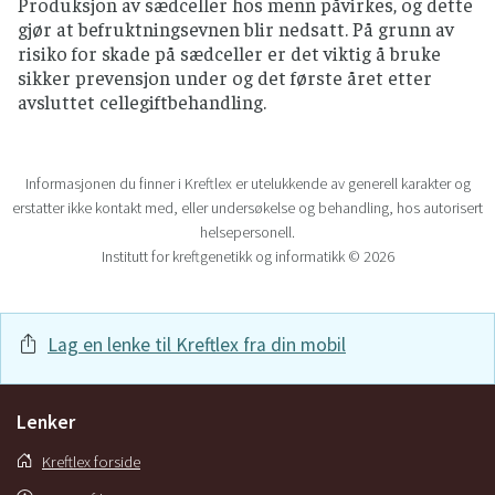
Produksjon av sædceller hos menn påvirkes, og dette
gjør at befruktningsevnen blir nedsatt. På grunn av
risiko for skade på sædceller er det viktig å bruke
sikker prevensjon under og det første året etter
avsluttet cellegiftbehandling.
Informasjonen du finner i Kreftlex er utelukkende av generell karakter og
erstatter ikke kontakt med, eller undersøkelse og behandling, hos autorisert
helsepersonell.
Institutt for kreftgenetikk og informatikk © 2026
Lag en lenke til Kreftlex fra din mobil
Lenker
Kreftlex forside