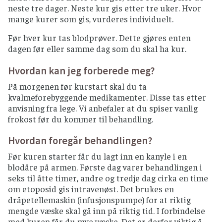
neste tre dager. Neste kur gis etter tre uker. Hvor
mange kurer som gis, vurderes individuelt.
Før hver kur tas blodprøver. Dette gjøres enten
dagen før eller samme dag som du skal ha kur.
Hvordan kan jeg forberede meg?
På morgenen før kurstart skal du ta
kvalmeforebyggende medikamenter. Disse tas etter
anvisning fra lege. Vi anbefaler at du spiser vanlig
frokost før du kommer til behandling.
Hvordan foregår behandlingen?
Før kuren starter får du lagt inn en kanyle i en
blodåre på armen. Første dag varer behandlingen i
seks til åtte timer, andre og tredje dag cirka en time
om etoposid gis intravenøst. Det brukes en
dråpetellemaskin (infusjonspumpe) for at riktig
mengde væske skal gå inn på riktig tid. I forbindelse
med kuren får du mye væske. Det er derfor viktig å