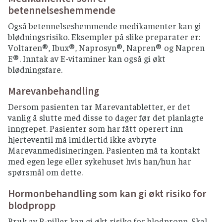
betennelseshemmende
Også betennelseshemmende medikamenter kan gi
blødningsrisiko. Eksempler på slike preparater er:
Voltaren®, Ibux®, Naprosyn®, Napren® og Napren
E®. Inntak av E-vitaminer kan også gi økt
blødningsfare.
Marevanbehandling
Dersom pasienten tar Marevantabletter, er det
vanlig å slutte med disse to dager før det planlagte
inngrepet. Pasienter som har fått operert inn
hjerteventil må imidlertid ikke avbryte
Marevanmedisineringen. Pasienten må ta kontakt
med egen lege eller sykehuset hvis han/hun har
spørsmål om dette.
Hormonbehandling som kan gi økt risiko for
blodpropp
Bruk av P-piller kan gi økt risiko for blodpropp. Skal