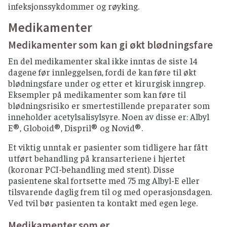
infeksjonssykdommer og røyking.
Medikamenter
Medikamenter som kan gi økt blødningsfare
En del medikamenter skal ikke inntas de siste 14
dagene før innleggelsen, fordi de kan føre til økt
blødningsfare under og etter et kirurgisk inngrep.
Eksempler på medikamenter som kan føre til
blødningsrisiko er smertestillende preparater som
inneholder acetylsalisylsyre. Noen av disse er: Albyl
E®, Globoid®, Dispril® og Novid®.
Et viktig unntak er pasienter som tidligere har fått
utført behandling på kransarteriene i hjertet
(koronar PCI-behandling med stent). Disse
pasientene skal fortsette med 75 mg Albyl-E eller
tilsvarende daglig frem til og med operasjonsdagen.
Ved tvil bør pasienten ta kontakt med egen lege.
Medikamenter som er