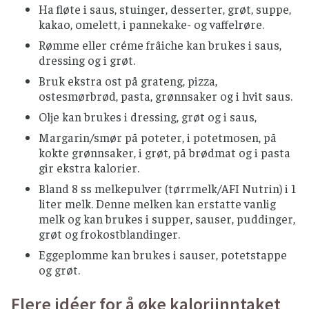
Ha fløte i saus, stuinger, desserter, grøt, suppe,
kakao, omelett, i pannekake- og vaffelrøre.
Rømme eller créme frâiche kan brukes i saus,
dressing og i grøt.
Bruk ekstra ost på grateng, pizza,
ostesmørbrød, pasta, grønnsaker og i hvit saus.
Olje kan brukes i dressing, grøt og i saus,
Margarin/smør på poteter, i potetmosen, på
kokte grønnsaker, i grøt, på brødmat og i pasta
gir ekstra kalorier.
Bland 8 ss melkepulver (tørrmelk/AFI Nutrin) i 1
liter melk. Denne melken kan erstatte vanlig
melk og kan brukes i supper, sauser, puddinger,
grøt og frokostblandinger.
Eggeplomme kan brukes i sauser, potetstappe
og grøt.
Flere idéer for å øke kaloriinntaket