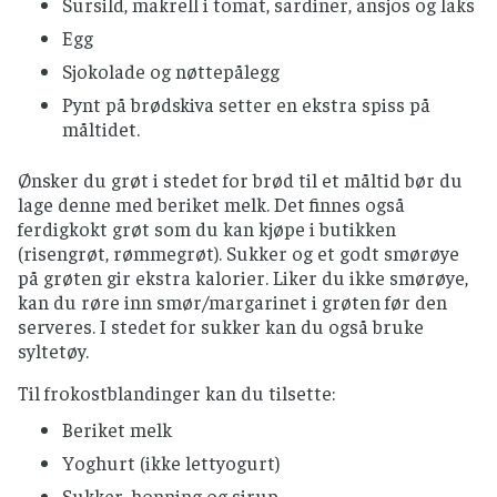
Sursild, makrell i tomat, sardiner, ansjos og laks
Egg
Sjokolade og nøttepålegg
Pynt på brødskiva setter en ekstra spiss på
måltidet.
Ønsker du grøt i stedet for brød til et måltid bør du
lage denne med beriket melk. Det finnes også
ferdigkokt grøt som du kan kjøpe i butikken
(risengrøt, rømmegrøt). Sukker og et godt smørøye
på grøten gir ekstra kalorier. Liker du ikke smørøye,
kan du røre inn smør/margarinet i grøten før den
serveres. I stedet for sukker kan du også bruke
syltetøy.
Til frokostblandinger kan du tilsette:
Beriket melk
Yoghurt (ikke lettyogurt)
Sukker, honning og sirup