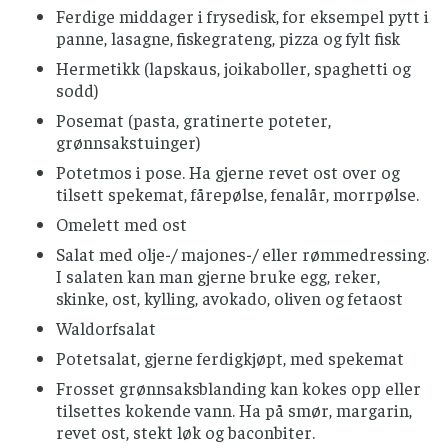
Ferdige middager i frysedisk, for eksempel pytt i
panne, lasagne, fiskegrateng, pizza og fylt fisk
Hermetikk (lapskaus, joikaboller, spaghetti og
sodd)
Posemat (pasta, gratinerte poteter,
grønnsakstuinger)
Potetmos i pose. Ha gjerne revet ost over og
tilsett spekemat, fårepølse, fenalår, morrpølse.
Omelett med ost
Salat med olje-/ majones-/ eller rømmedressing.
I salaten kan man gjerne bruke egg, reker,
skinke, ost, kylling, avokado, oliven og fetaost
Waldorfsalat
Potetsalat, gjerne ferdigkjøpt, med spekemat
Frosset grønnsaksblanding kan kokes opp eller
tilsettes kokende vann. Ha på smør, margarin,
revet ost, stekt løk og baconbiter.