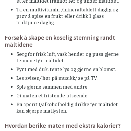
etter måltidet framfor før og under måltidet.
Ta en multivitamin-/mineraltablett daglig og
prøv å spise en frukt eller drikk 1 glass
fruktjuice daglig.
Forsøk å skape en koselig stemning rundt
måltidene
Sørg for frisk luft, vask hender og puss gjerne
tennene før måltidet.
Pynt med duk, tente lys og gjerne en blomst.
Les avisen/ hør på musikk/ se på TV.
Spis gjerne sammen med andre.
Gi maten et fristende utseende.
En aperitif/alkoholholdig drikke før måltidet
kan skjerpe matlysten.
Hvordan berike maten med ekstra kalorier?